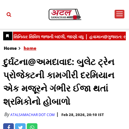
Home
home
દુર્ઘટના@અમદાવાદ: બુલેટ ટ્રેન
પ્રોજેક્ટની કામગીરી દરમિયાન
એક મજૂરને ગંભીર ઈજા થતાં
શ્રમિકોનો હોબાળો
By
Feb 28, 2026, 20:10 IST
ATALSAMACHAR DOT COM