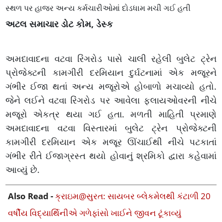
સ્થળ પર હાજર અન્ય કર્મચારીઓમાં દોડધામ મચી ગઈ હતી
અટલ સમાચાર ડોટ કોમ, ડેસ્ક
અમદાવાદના વટવા રિંગરોડ પાસે ચાલી રહેલી બુલેટ ટ્રેન
પ્રોજેક્ટની કામગીરી દરમિયાન દુર્ઘટનામાં એક મજૂરને
ગંભીર ઈજા થતાં અન્ય મજૂરોએ હોબાળો મચાવ્યો હતો.
જેને લઈને વટવા રિંગરોડ પર આવેલા ફ્લાયઓવરની નીચે
મજૂરો એકત્ર થયા ગઈ હતા. મળતી માહિતી પ્રમાણે
અમદાવાદના વટવા વિસ્તારમાં બુલેટ ટ્રેન પ્રોજેક્ટની
કામગીરી દરમિયાન એક મજૂર ઊંચાઈથી નીચે પટકાતાં
ગંભીર રીતે ઈજાગ્રસ્ત થયો હોવાનું શ્રમિકો દ્વારા કહેવામાં
આવ્યું છે.
Also Read -
ક્રાઇમ@સુરત: સાયબર બ્લેકમેલથી કંટાળી 20
વર્ષીય વિદ્યાર્થિનીએ ગળેફાંસો ખાઈને જીવન ટૂંકાવ્યું