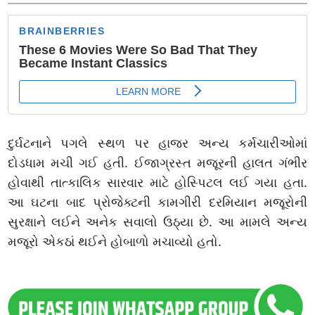
દુર્ઘટનાને પગલે સ્થળ પર હાજર અન્ય કર્મચારીઓમાં
દોડધામ મચી ગઈ હતી. ઈજાગ્રસ્ત મજૂરની હાલત ગંભીર
હોવાથી તાત્કાલિક સારવાર માટે હોસ્પિટલ લઈ ગયા હતા.
આ ઘટના બાદ પ્રોજેક્ટની કામગીરી દરમિયાન મજૂરોની
સુરક્ષાને લઈને અનેક સવાલો ઉઠ્યા છે. આ મામલે અન્ય
મજૂરો એકઠાં થઈને હોબાળો મચાવ્યો હતો.