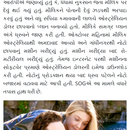
આરોપીએ જણાવ્યું હતું કે, ધંધામાં નુકસાન જતા મૌલિક પર
દેવું થઈ ગયું હતું. મૌલિકને પોતાની દેવું ઝડપથી ભરપાઇ
કરવું હતું અને વધુ રુપિયા કમાવવાની લાલચે ઓસ્ટ્રેલિયન
ડોલર છાપવાનો પ્લાન બનાવ્યો હતો. મૌલિકે સમગ્ર પ્લાન
અંગે ધ્રુવને જાણ કરી હતી. ઓક્ટોબર મહિનામાં મૌલિક
ઓસ્ટ્રેલિયાથી અમદાવાદ આવ્યો અને ગાંધીનગરથી નોટો
છાપવાનું મશીન ખરીદ્યું હતું. મશીન ખરીદ્યા બાદ રો-
મટીરીયલ ખરીદ્યું હતું. તેમજ ઇન્ટરનેટ પરથી મશીનના
સોફ્ટવેર પ્રમાણે ઓસ્ટ્રેલિયન ડોલરની ઇમેજ ડાઉનલોડ
કરી હતી. નોટોનું પ્રોડક્શન થયા બાદ ધ્રુવ પટેલને નોટો
બજારમાં વટાવવા માટે આપી હતી. SOGએ આ મામલે વધારે
તપાસ હાથ ધરી છે.