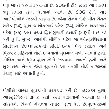
પણ જપ્ત કરવામાં આવ્યો છે. SOGની ટીમ દ્વારા આ મામલે
વધુ તપાસ હાથ ધરવામાં આવી છે. SOG ટીમે ચાર
આરોપીઓને ઝડપી પાડ્યા છે. જેમાં રોનક ઉર્ફે મીત ચેતન
રાઠોડ (24), ખુશ અશોકભાઈ પટેલ (24), મૌલિક શંકરભાઈ
પટેલ (36) અને ધ્રુવ હિમાંશુભાઈ દેસાઈ (20)ની ધરપકડ
કરી હતી. મુખ્ય આરોપી મૌલિક પટેલ જે ઓસ્ટ્રેલિયાનો
સિટીઝન છે.પ્લાસ્ટિકની સીટી, ઇન્ક, પેન ડ્રાઇવ અને
પ્રિન્ટર સહિતનો નોટો છાપવાનો મુદ્દામાલ મળી આવ્યો હતો.
મૌલિક અને ધ્રુવ દ્વારા નોટો છાપવામાં આવતી હતી અને
ખુશ તથા રોનક જેવા યુવકને આ નકલી નોટો બજારમાં
વેચાણ માટે અપાતી હતી.
પોલીસે ચારેય યુવકોની ધરપકડ કરી છે. SOGએ હાલ,
ઓસ્ટ્રેલિયન ડોલર ક્યાં કયાં વટાવવામાં આવ્યા છે તે
સહિતની વિગતો મેળવવા તપાસ હાથ ધરી છે.પૂછપરછમાં