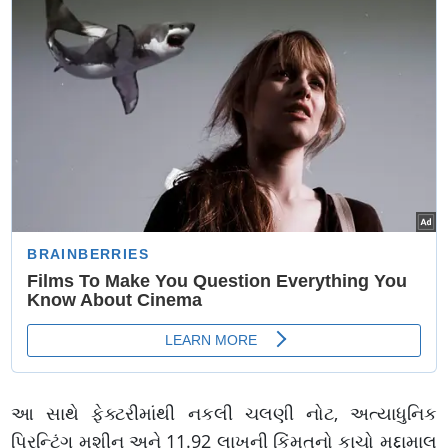
આ સાથે ફેક્ટરીમાંથી નકલી ચલણી નોટ, અત્યાધુનિક
પ્રિન્ટિંગ મશીન અને 11.92 લાખની કિંમતનો કાચો મુદ્દામાલ