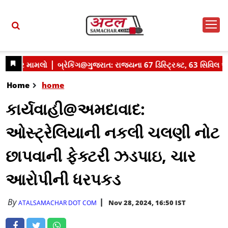
Home
home
કાર્યવાહી@અમદાવાદ:
ઓસ્ટ્રેલિયાની નકલી ચલણી નોટ
છાપવાની ફેક્ટરી ઝડપાઇ, ચાર
આરોપીની ધરપકડ
By
Nov 28, 2024, 16:50 IST
ATALSAMACHAR DOT COM