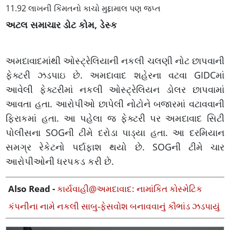
11.92 લાખની કિંમતનો કાચો મુદ્દામાલ પણ જપ્ત
અટલ સમાચાર ડોટ કોમ, ડેસ્ક
અમદાવાદમાંથી ઓસ્ટ્રેલિયાની નકલી ચલણી નોટ છાપવાની
ફેક્ટરી ઝડપાઇ છે. અમદાવાદ શહેરના વટવા GIDCમાં
આવેલી ફેક્ટરીમાં નકલી ઓસ્ટ્રેલિયન ડોલર છાપવામાં
આવતા હતા. આરોપીઓ છાપેલી નોટોને બજારમાં વટાવવાની
ફિરાકમાં હતા. આ પહેલા જ ફેક્ટરી પર અમદાવાદ સિટી
પોલીસના SOGની ટીમે દરોડા પાડ્યા હતા. આ દરમિયાન
સમગ્ર રેકેટનો પર્દાફાશ થયો છે. SOGની ટીમે ચાર
આરોપીઓની ધરપકડ કરી છે.
Also Read -
કાર્યવાહી@અમદાવાદ: નામાંકિત કોસ્મેટિક
કંપનીના નામે નકલી સાબુ-ફેસવોશ બનાવવાનું કૌભાંડ ઝડપાયું