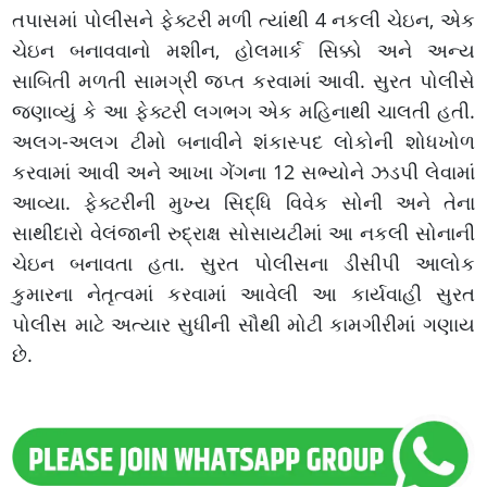
તપાસમાં પોલીસને ફેક્ટરી મળી ત્યાંથી 4 નકલી ચેઇન, એક
ચેઇન બનાવવાનો મશીન, હોલમાર્ક સિક્કો અને અન્ય
સાબિતી મળતી સામગ્રી જપ્ત કરવામાં આવી. સુરત પોલીસે
જણાવ્યું કે આ ફેક્ટરી લગભગ એક મહિનાથી ચાલતી હતી.
અલગ-અલગ ટીમો બનાવીને શંકાસ્પદ લોકોની શોધખોળ
કરવામાં આવી અને આખા ગેંગના 12 સભ્યોને ઝડપી લેવામાં
આવ્યા. ફેક્ટરીની મુખ્ય સિદ્ધિ વિવેક સોની અને તેના
સાથીદારો વેલંજાની રુદ્રાક્ષ સોસાયટીમાં આ નકલી સોનાની
ચેઇન બનાવતા હતા. સુરત પોલીસના ડીસીપી આલોક
કુમારના નેતૃત્વમાં કરવામાં આવેલી આ કાર્યવાહી સુરત
પોલીસ માટે અત્યાર સુધીની સૌથી મોટી કામગીરીમાં ગણાય
છે.