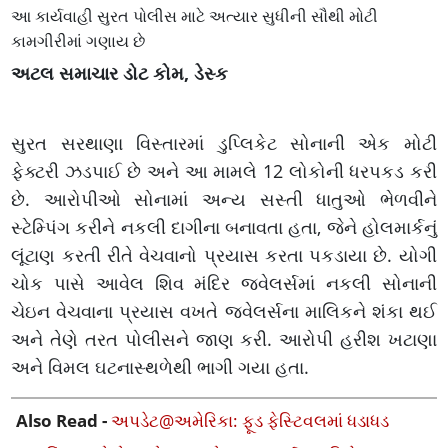
આ કાર્યવાહી સુરત પોલીસ માટે અત્યાર સુધીની સૌથી મોટી
કામગીરીમાં ગણાય છે
અટલ સમાચાર ડોટ કોમ, ડેસ્ક
સુરત સરથાણા વિસ્તારમાં ડુપ્લિકેટ સોનાની એક મોટી
ફેક્ટરી ઝડપાઈ છે અને આ મામલે 12 લોકોની ધરપકડ કરી
છે. આરોપીઓ સોનામાં અન્ય સસ્તી ધાતુઓ ભેળવીને
સ્ટેમ્પિંગ કરીને નકલી દાગીના બનાવતા હતા, જેને હોલમાર્કનું
લૂંટાણ કરતી રીતે વેચવાનો પ્રયાસ કરતા પકડાયા છે. યોગી
ચોક પાસે આવેલ શિવ મંદિર જ્વેલર્સમાં નકલી સોનાની
ચેઇન વેચવાના પ્રયાસ વખતે જ્વેલર્સના માલિકને શંકા થઈ
અને તેણે તરત પોલીસને જાણ કરી. આરોપી હરીશ ખટાણા
અને વિમલ ઘટનાસ્થળેથી ભાગી ગયા હતા.
Also Read -
અપડેટ@અમેરિકા: ફૂડ ફેસ્ટિવલમાં ધડાધડ