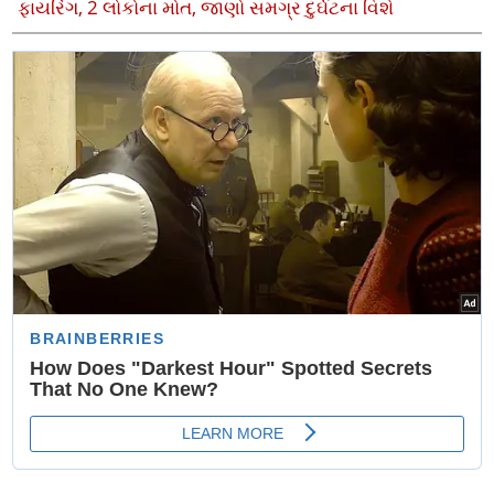
ફાયરિંગ, 2 લોકોના મોત, જાણો સમગ્ર દુર્ઘટના વિશે