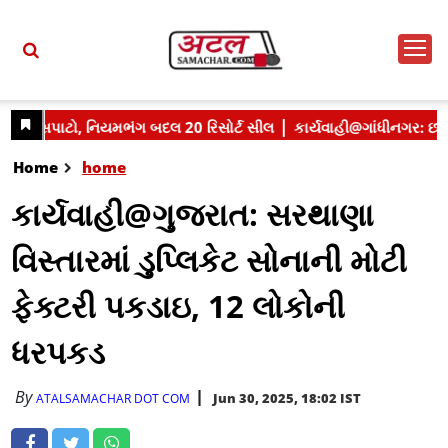
Home
home
કાર્યવાહી@ગુજરાત: સરથાણા
વિસ્તારમાં ડુપ્લિકેટ સોનાની મોટી
ફેક્ટરી પકડાઇ, 12 લોકોની
ધરપકડ
By
Jun 30, 2025, 18:02 IST
ATALSAMACHAR DOT COM