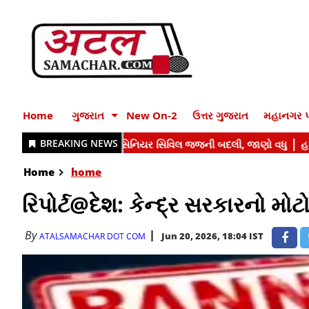
Home
ગુજરાત
New On-2
ઉત્તર ગુજરાત
મહાનગર પ
Home
home
રિપોર્ટ@દેશ: કેન્દ્ર સરકારનો મો
By
Jun 20, 2026, 18:04 IST
ATALSAMACHAR DOT COM