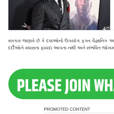
સરકાર જણાવે છે કે દવાઓનો ઉપયોગ ફક્ત વૈજ્ઞાનિક
દર્દીઓને વધારાના ફાયદા આપતા નથી અને સંભવિત જોખમો વ