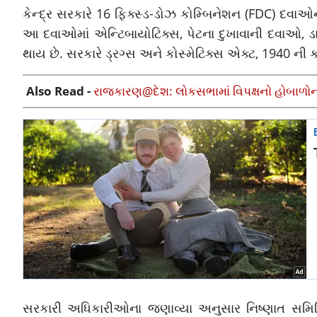
કેન્દ્ર સરકારે 16 ફિક્સ્ડ-ડોઝ કોમ્બિનેશન (FDC) દવા
આ દવાઓમાં એન્ટિબાયોટિક્સ, પેટના દુખાવાની દવાઓ, ડ
થાય છે. સરકારે ડ્રગ્સ અને કોસ્મેટિક્સ એક્ટ, 1940 ની
Also Read -
રાજકારણ@દેશ: લોકસભામાં વિપક્ષનો હોબાળોના 
સરકારી અધિકારીઓના જણાવ્યા અનુસાર નિષ્ણાત સમિતિ, 