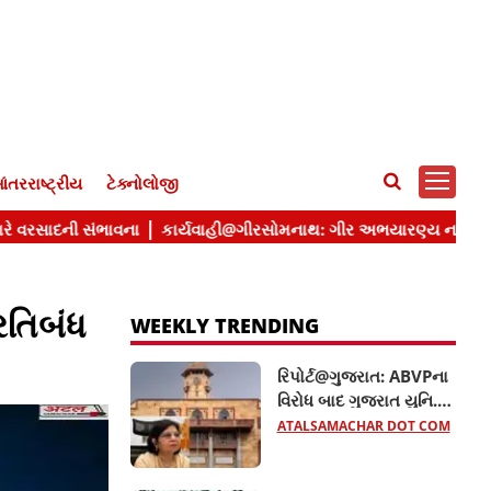
ંતરરાષ્ટ્રીય
ટેક્નોલોજી
રતિબંધ
WEEKLY TRENDING
રિપોર્ટ@ગુજરાત: ABVPના
વિરોધ બાદ ગુજરાત યુનિ.ના
10 હોદ્દેદારો સસ્પેન્ડ, જાણો
ATALSAMACHAR DOT COM
સમગ્ર મામલો