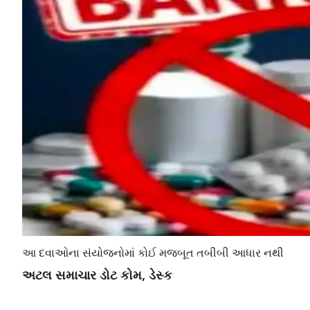
આ દવાઓના સંયોજનોમાં કોઈ મજબૂત તબીબી આધાર નથી
અટલ સમાચાર ડોટ કોમ, ડેસ્ક