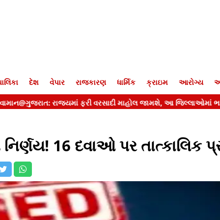
ાલિકા
દેશ
વેપાર
રાજકારણ
ધાર્મિક
ક્રાઇમ
આરોગ્ય
આ
ટો નિર્ણય! 16 દવાઓ પર તાત્કાલિક પ્