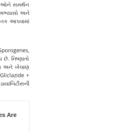
ાઓને સમર્થન
ક અભ્યાસો અને
ની તક આપવામાં
 Sporogenes,
છે. નિષ્ણાતો
ા અને ખેંચાણ
Gliclazide +
 ડાયાબિટીસની