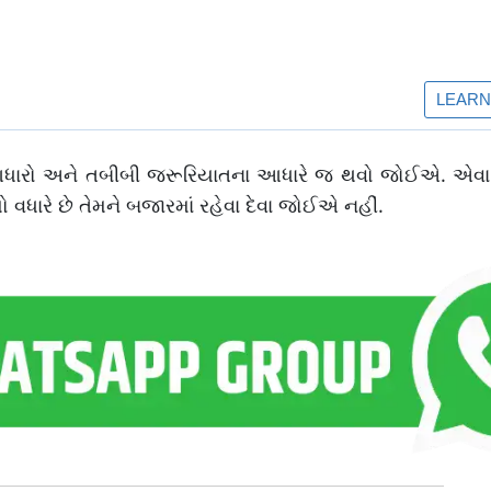
 આધારો અને તબીબી જરૂરિયાતના આધારે જ થવો જોઈએ. એવા
ધારે છે તેમને બજારમાં રહેવા દેવા જોઈએ નહીં.