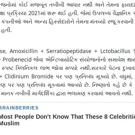
સંયોજનોમાં કોઈ મજબૂત તબીબી આધાર નથી અને તેમના ફાયદ
ષા પ્રક્રિયા 2021માં શરૂ થઈ હતી. જેમાં ઉપલબ્ધ વૈજ્ઞાનિ
ુટિકલ કંપનીઓ અને અન્ય હિસ્સેદારોને તેમના મંતવ્યો રજૂ કરવા
 હતી.
ase, Amoxicillin + Serratiopeptidase + Lctobacillus
 Probenecid જેવા એન્ટિબાયોટિક સંયોજનોનો સમાવેશ થાય 
્પષ્ટ ક્લિનિકલ લાભ જોવા મળ્યો નથી.સરકારે પેટના દુખાવ
Clidinium Bromide પર પણ પ્રતિબંધ મૂક્યો છે. વધુમાં, 
 પર પણ પ્રતિબંધ મૂકવામાં આવ્યો છે. નિષ્ણાતો કહે છે કે
નક તબીબી માર્ગદર્શિકા દ્વારા ભલામણ કરવામાં આવતો નથી.