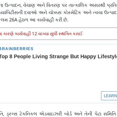
ઓના ઉત્પાદન, વેચાણ અને વિતરણ પર તાત્કાલિક અસરથી પ્રતિબં
ાયાબિટીસની દવાઓ અને ચોક્કસ કોસ્મેટિક અને ત્વચા ઉત્પા
 કલમ 26A હેઠળ આ કાર્યવાહી કરી છે.
કારણે કાર્યવાહી 12 વાગ્યા સુધી સ્થગિત કરાઈ
ડ્રગ્સ ટેકનિકલ એડવાઇઝરી બોર્ડ અને તેની પેટા સમિતિ દ્