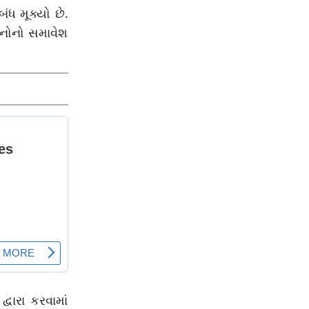
ધ મૂક્યો છે.
દનોનો સમાવેશ
વારા કરવામાં