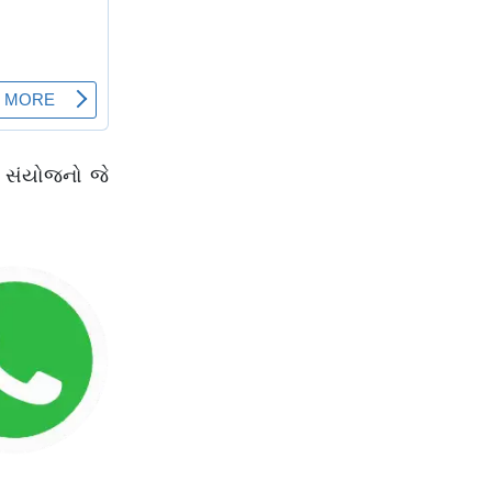
 સંયોજનો જે