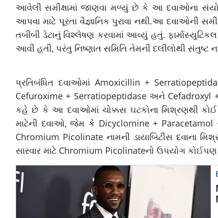
આવેલી સમીક્ષામાં જાણવા મળ્યું છે કે આ દવાઓના 
આપવા માટે પૂરતા વૈજ્ઞાનિક પુરાવા નથી.આ દવાઓની સમીક્
તબીબી ડેટાનું વિશ્લેષણ કરવામાં આવ્યું હતું. ફાર્માસ્ય
આવી હતી, પરંતુ નિષ્ણાત સમિતિ તેમની દલીલોથી સંતુષ્ટ ન
પ્રતિબંધિત દવાઓમાં Amoxicillin + Serratiopeptid
Cefuroxime + Serratiopeptidase અને Cefadroxyl +
કહે છે કે આ દવાઓમાં ચોક્કસ ઘટકોના મિશ્રણથી કોઈ સ
માટેની દવાઓ, જેમ કે Dicyclomine + Paracetamol + 
Chromium Picolinate નામની ડાયાબિટીસ દવાના મિશ્રણ
સારવાર માટે Chromium Picolinateનો ઉપયોગ કોઈપણ મા