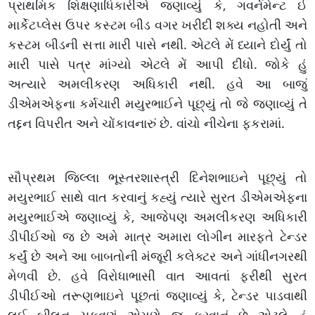
પ્રાથમિક શિક્ષણાધિકારીએ જણાવ્યું કે, ગવર્નમેન્ટ ઈ
માર્કેટપ્લેસ ઉપર કસ્ટમ બીડ વગર ખરીદી શક્ય નહોતી અને
કસ્ટમ બીડની સત્તા મારી પાસે નથી. એટલે મેં ધ્યાને દોર્યું તો
મારી પાસે પત્ર માંગ્યો એટલે મેં આપી દીધો. જોકે હું
અત્યારે અમલીકરણ અધિકારી નથી. હવે આ બાજું
ડીએમએફના કર્મચારી મયુરભાઈને પૂછ્યું તો જે જણાવ્યું તે
તદ્દન વિપરીત અને ચોંકાવનારું છે. વાંચો નીચેના ફકરામાં.
સૌપ્રથમ જિલ્લા ભૂસ્તરશાસ્ત્રી દિનેશભાઇને પૂછ્યું તો
મયુરભાઈ સાથે વાત કરવાનું કહ્યું ત્યારે સુરત ડીએમએફના
મયુરભાઈએ જણાવ્યું કે, આજેપણ અમલીકરણ અધિકારી
ડીપીઈઓ જ છે અમે માત્ર અમારા લોગીન મારફતે ટેન્ડર
કર્યું છે અને આ બાબતોની મંજૂરી કલેક્ટર અને ગાંધીનગરથી
મેળવી છે. હવે વિરોધાભાસી વાત આવતાં ફરીથી સુરત
ડીપીઈઓ તરૂણભાઇને પૂછતાં જણાવ્યું કે, ટેન્ડર પાડવાથી