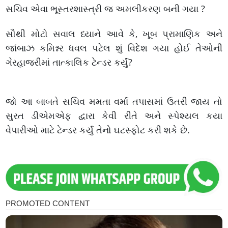
સચિવ એવા ભૂસ્તરશાસ્ત્રી જ અમલીકરણ બની ગયા ?
સૌથી મોટો સવાલ ધ્યાને આવે કે, ખૂબ પ્રામાણિક અને
જાંબાઝ કમિશ્નર ધવલ પટેલ શું વિદેશ ગયા હોઈ તેઓની
ગેરહાજરીમાં તાત્કાલિક ટેન્ડર કર્યું?
જો આ બાબતે સચિવ મમતા વર્મા તપાસમાં ઉતરી જાય તો
સુરત ડીએમએફ દ્વારા કેવી રીતે અને સ્પેશ્યલ કયા
વેપારીઓ માટે ટેન્ડર કર્યું તેનો ઘટસ્ફોટ કરી શકે છે.