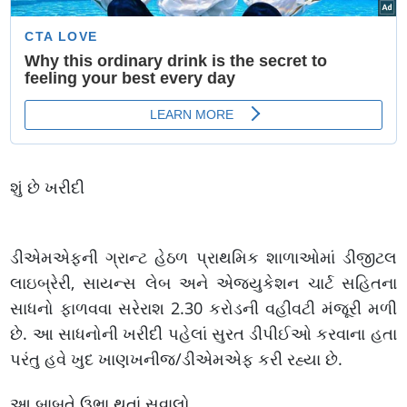
શું છે ખરીદી
ડીએમએફની ગ્રાન્ટ હેઠળ પ્રાથમિક શાળાઓમાં ડીજીટલ
લાઇબ્રેરી, સાયન્સ લેબ અને એજ્યુકેશન ચાર્ટ સહિતના
સાધનો ફાળવવા સરેરાશ 2.30 કરોડની વહીવટી મંજૂરી મળી
છે. આ સાધનોની ખરીદી પહેલાં સુરત ડીપીઈઓ કરવાના હતા
પરંતુ હવે ખુદ ખાણખનીજ/ડીએમએફ કરી રહ્યા છે.
આ બાબતે ઉભા થતાં સવાલો