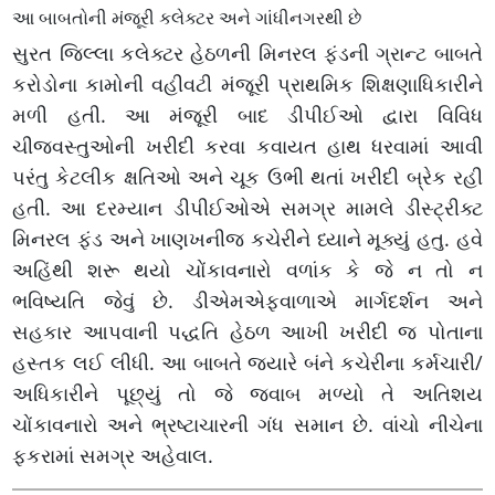
આ બાબતોની મંજૂરી કલેક્ટર અને ગાંધીનગરથી છે
સુરત જિલ્લા કલેક્ટર હેઠળની મિનરલ ફંડની ગ્રાન્ટ બાબતે
કરોડોના કામોની વહીવટી મંજૂરી પ્રાથમિક શિક્ષણાધિકારીને
મળી હતી. આ મંજૂરી બાદ ડીપીઈઓ દ્વારા વિવિધ
ચીજવસ્તુઓની ખરીદી કરવા કવાયત હાથ ધરવામાં આવી
પરંતુ કેટલીક ક્ષતિઓ અને ચૂક ઉભી થતાં ખરીદી બ્રેક રહી
હતી. આ દરમ્યાન ડીપીઈઓએ સમગ્ર મામલે ડીસ્ટ્રીક્ટ
મિનરલ ફંડ અને ખાણખનીજ કચેરીને ધ્યાને મૂક્યું હતુ. હવે
અહિંથી શરૂ થયો ચોંકાવનારો વળાંક કે જે ન તો ન
ભવિષ્યતિ જેવું છે. ડીએમએફવાળાએ માર્ગદર્શન અને
સહકાર આપવાની પદ્ધતિ હેઠળ આખી ખરીદી જ પોતાના
હસ્તક લઈ લીધી. આ બાબતે જ્યારે બંને કચેરીના કર્મચારી/
અધિકારીને પૂછ્યું તો જે જવાબ મળ્યો તે અતિશય
ચોંકાવનારો અને ભ્રષ્ટાચારની ગંધ સમાન છે. વાંચો નીચેના
ફકરામાં સમગ્ર અહેવાલ.