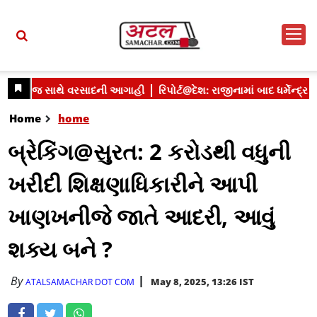
Home
home
બ્રેકિંગ@સુરત: 2 કરોડથી વધુની
ખરીદી શિક્ષણાધિકારીને આપી
ખાણખનીજે જાતે આદરી, આવું
શક્ય બને ?
By
May 8, 2025, 13:26 IST
ATALSAMACHAR DOT COM