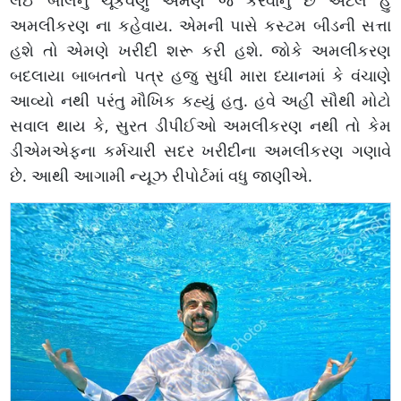
લઈ બીલનુ ચૂકવણું એમણે જ કરવાનું છે એટલે હું
અમલીકરણ ના કહેવાય. એમની પાસે કસ્ટમ બીડની સત્તા
હશે તો એમણે ખરીદી શરૂ કરી હશે. જોકે અમલીકરણ
બદલાયા બાબતનો પત્ર હજુ સુધી મારા ધ્યાનમાં કે વંચાણે
આવ્યો નથી પરંતુ મૌખિક કહ્યું હતુ. હવે અહીં સૌથી મોટો
સવાલ થાય કે, સુરત ડીપીઈઓ અમલીકરણ નથી તો કેમ
ડીએમએફના કર્મચારી સદર ખરીદીના અમલીકરણ ગણાવે
છે. આથી આગામી ન્યૂઝ રીપોર્ટમાં વધુ જાણીએ.