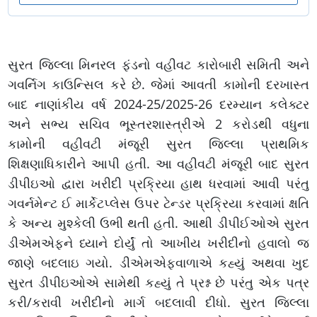
સુરત જિલ્લા મિનરલ ફંડનો વહીવટ કારોબારી સમિતી અને
ગવર્નિગ કાઉન્સિલ કરે છે. જેમાં આવતી કામોની દરખાસ્ત
બાદ નાણાંકીય વર્ષ 2024-25/2025-26 દરમ્યાન કલેક્ટર
અને સભ્ય સચિવ ભૂસ્તરશાસ્ત્રીએ 2 કરોડથી વધુના
કામોની વહીવટી મંજૂરી સુરત જિલ્લા પ્રાથમિક
શિક્ષણાધિકારીને આપી હતી. આ વહીવટી મંજૂરી બાદ સુરત
ડીપીઇઓ દ્વારા ખરીદી પ્રક્રિયા હાથ ધરવામાં આવી પરંતુ
ગવર્નમેન્ટ ઈ માર્કેટપ્લેસ ઉપર ટેન્ડર પ્રક્રિયા કરવામાં ક્ષતિ
કે અન્ય મુશ્કેલી ઉભી થતી હતી. આથી ડીપીઈઓએ સુરત
ડીએમએફને ધ્યાને દોર્યું તો આખીય ખરીદીનો હવાલો જ
જાણે બદલાઇ ગયો. ડીએમએફવાળાએ કહ્યું અથવા ખુદ
સુરત ડીપીઇઓએ સામેથી કહ્યું તે પ્રશ્ન છે પરંતુ એક પત્ર
કરી/કરાવી ખરીદીનો માર્ગ બદલાવી દીધો. સુરત જિલ્લા