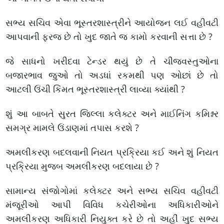
સભ્ય સચિવ એવા ભૂસ્તરશાસ્ત્રીને આયોજન લઈ વહીવટી
આપવાની ફરજ છે તો ખુદ જાતે જ કામો કરવાની સત્તા છે ?
જે સાધનો ખરીદવા ટેન્ડર થયું છે તે ચીજવસ્તુઓના
બજારભાવ જુઓ તો અડધાં રકમથી પણ ઓછાં છે તો
આટલી ઉંચી કિંમત ભૂસ્તરશાસ્ત્રી લાવ્યા ક્યાંથી ?
શું આ બાબતે સુરત જિલ્લા કલેક્ટર અને માઈનિંગ કમિશ્નર
સમગ્ર મામલે ઉંડાણમાં તપાસ કરશે ?
અમલીકરણ બદલવાની નિયત પ્રક્રિયા કઈ અને શું નિયત
પ્રક્રિયા મુજબ અમલીકરણ બદલાયા છે ?
સામાન્ય સંજોગોમાં કલેક્ટર અને સભ્ય સચિવ વહીવટી
મંજૂરીઓ આપી વિવિધ કચેરીઓના અધિકારીઓને
અમલીકરણ અધિકારી નિયુક્ત કરે છે તો અહીં ખુદ સભ્ય