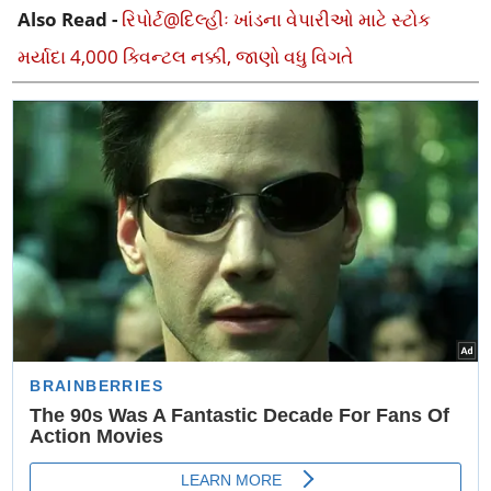
Also Read -
રિપોર્ટ@દિલ્હીઃ ખાંડના વેપારીઓ માટે સ્ટોક
મર્યાદા 4,000 ક્વિન્ટલ નક્કી, જાણો વધુ વિગતે