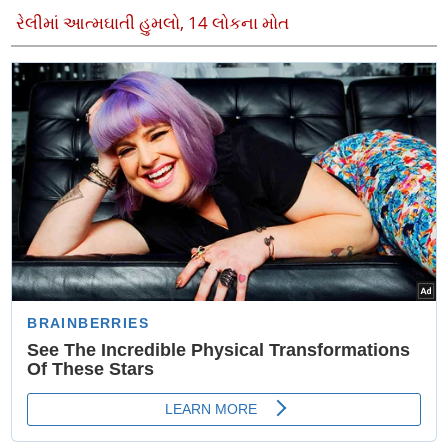
રેલીમાં આત્મઘાતી હુમલો, 14 લોકના મોત