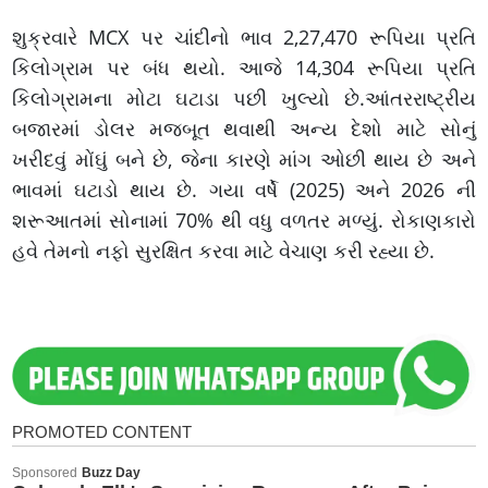
શુક્રવારે MCX પર ચાંદીનો ભાવ 2,27,470 રૂપિયા પ્રતિ
કિલોગ્રામ પર બંધ થયો. આજે 14,304 રૂપિયા પ્રતિ
કિલોગ્રામના મોટા ઘટાડા પછી ખુલ્યો છે.આંતરરાષ્ટ્રીય
બજારમાં ડોલર મજબૂત થવાથી અન્ય દેશો માટે સોનું
ખરીદવું મોંઘું બને છે, જેના કારણે માંગ ઓછી થાય છે અને
ભાવમાં ઘટાડો થાય છે. ગયા વર્ષે (2025) અને 2026 ની
શરૂઆતમાં સોનામાં 70% થી વધુ વળતર મળ્યું. રોકાણકારો
હવે તેમનો નફો સુરક્ષિત કરવા માટે વેચાણ કરી રહ્યા છે.