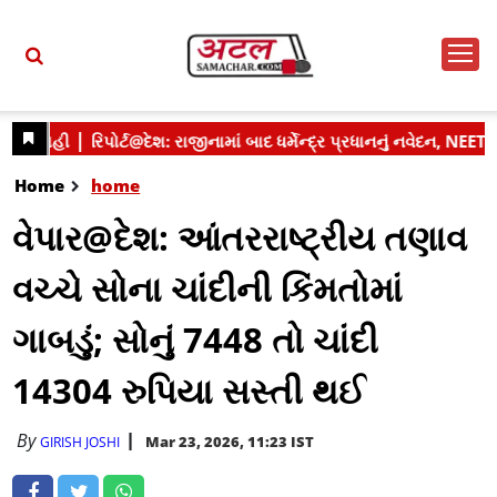
Home
home
વેપાર@દેશ: આંતરરાષ્ટ્રીય તણાવ
વચ્ચે સોના ચાંદીની કિંમતોમાં
ગાબડું; સોનું 7448 તો ચાંદી
14304 રુપિયા સસ્તી થઈ
By
Mar 23, 2026, 11:23 IST
GIRISH JOSHI