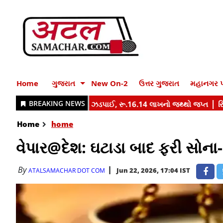
Home
ગુજરાત
New On-2
ઉત્તર ગુજરાત
મહાનગર પ
Home
home
વેપાર@દેશ: ઘટાડા બાદ ફરી સોન
By
Jun 22, 2026, 17:04 IST
ATALSAMACHAR DOT COM