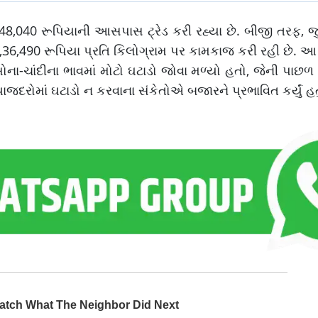
,48,040 રૂપિયાની આસપાસ ટ્રેડ કરી રહ્યા છે. બીજી તરફ, જ
ે 2,36,490 રૂપિયા પ્રતિ કિલોગ્રામ પર કામકાજ કરી રહી છે. આ
સોના-ચાંદીના ભાવમાં મોટો ઘટાડો જોવા મળ્યો હતો, જેની પાછળ 
યાજદરોમાં ઘટાડો ન કરવાના સંકેતોએ બજારને પ્રભાવિત કર્યું હત