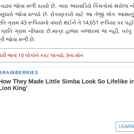
ઢાવ જોવા મળી રહ્યો છે. ગયા અઠવાડિયે કિંમતોમાં થયેલા નોં
ુધારો જોવા મળ્યો છે. રોકાણકારો માટે આ તેજી એક આશાનુ
તિ ગ્રામ 43 રૂપિયાનો વધારો થઈને તે 14,651 રૂપિયા પર પહોંચ્ય
્રતિ ગ્રામ નોંધાયા છે.માત્ર હાજર બજારમાં જ નહીં, પરંતુ
તી જોવા મળી છે.
આવી જતાં 10 લોકોને કરંટ લાગ્યો, 3ના મોત