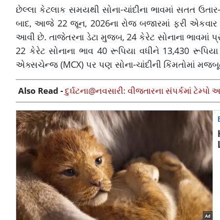
છેલ્લા કેટલાક સમયથી સોના-ચાંદીના ભાવમાં સતત ઉતાર-ચ
બાદ, આજે 22 જૂન, 2026ના રોજ બજારમાં ફરી એકવાર સ
આવી છે. તાજેતરના ડેટા મુજબ, 24 કેરેટ સોનાના ભાવમાં પ્ર
22 કેરેટ સોનાના ભાવ 40 રૂપિયા વધીને 13,430 રૂપિયા પ
એક્સચેન્જ (MCX) પર પણ સોના-ચાંદીની કિંમતોમાં મજબૂ
Also Read -
દુર્ઘટના@નવસારી: વીજતારના સંપર્કમાં ટેમ્પો 