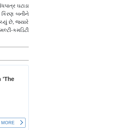
ધપાત્ર ઘટાડા
ં કિરણ બનીને
ું છે, જ્યારે
 મલ્ટી-કમડિટી