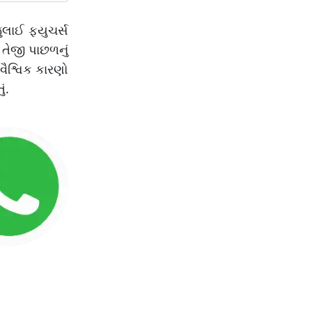
ુલાઈ ફ્યુચર્સ
 તેજી પાછળનું
વૈશ્વિક કારણો
ું.