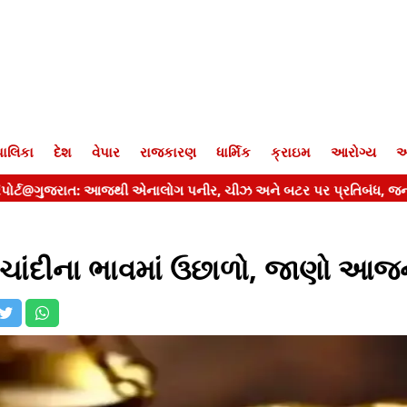
ાલિકા
દેશ
વેપાર
રાજકારણ
ધાર્મિક
ક્રાઇમ
આરોગ્ય
આ
ા-ચાંદીના ભાવમાં ઉછાળો, જાણો આજ