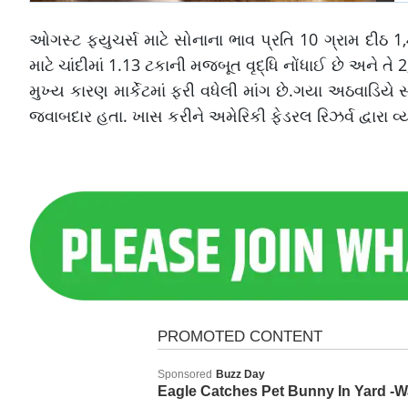
ઓગસ્ટ ફ્યુચર્સ માટે સોનાના ભાવ પ્રતિ 10 ગ્રામ દીઠ 1
માટે ચાંદીમાં 1.13 ટકાની મજબૂત વૃદ્ધિ નોંધાઈ છે અને ત
મુખ્ય કારણ માર્કેટમાં ફરી વધેલી માંગ છે.ગયા અઠવાડિયે 
જવાબદાર હતા. ખાસ કરીને અમેરિકી ફેડરલ રિઝર્વ દ્વારા વ્