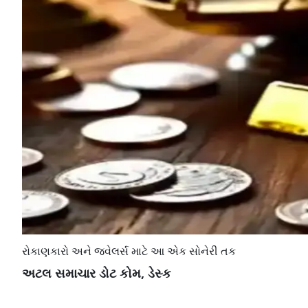
રોકાણકારો અને જ્વેલર્સ માટે આ એક સોનેરી તક
અટલ સમાચાર ડોટ કોમ, ડેસ્ક