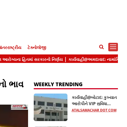
ંતરરાષ્ટ્રીય
ટેક્નોલોજી
નો ભાવ
WEEKLY TRENDING
કાર્યવાહી@બોટાદ: કુખ્યાત
આરોપીને VIP સુવિધા
આપતા બે કોન્સ્ટેબલ
ATALSAMACHAR DOT COM
સસ્પેન્ડ, જાણો વધુ