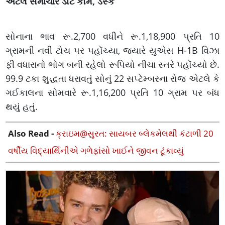
અટલ સમાચાર ડોટ કોમ, ડેસ્ક
સોનાના ભાવ રૂ.2,700 વધીને રૂ.1,18,900 પ્રતિ 10
ગ્રામની નવી ટોચ પર પહોંચ્યા, જ્યારે યુએસ H-1B વિઝા
ફી વધારાનો ભોગ બની રહેલો રૂપિયો નીચા સ્તરે પહોંચ્યો છે.
99.9 ટકા શુદ્ધતા ધરાવતું સોનું 22 સપ્ટેમ્બરના રોજ એટલે કે
ગઈકાલના સોમવારે રૂ.1,16,200 પ્રતિ 10 ગ્રામ પર બંધ
થયું હતું.
Also Read -
ક્રાઇમ@સુરત: સાયબર બ્લેકમેલથી કંટાળી 20
વર્ષીય વિદ્યાર્થિનીએ ગળેફાંસો ખાઈને જીવન ટૂંકાવ્યું