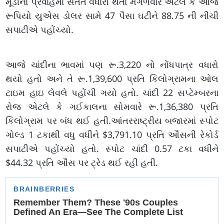
મૂડીના પ્રવાહમાં સતત વધારો થતાં મંગળવારે એટલે કે આજે
રૂપિયો યુએસ ડોલર સામે 47 પૈસા ઘટીને 88.75 ની નીચી
સપાટીએ પહોંચ્યો.
આજે ચાંદીના ભાવમાં પણ રૂ.3,220 નો નોંધપાત્ર વધારો
થયો હતો અને તે રૂ.1,39,600 પ્રતિ કિલોગ્રામના ઓલ
ટાઇમ હાઇ લેવલે પહોંચી ગયો હતો. ચાંદી 22 સપ્ટેમ્બરના
રોજ એટલે કે ગઈકાલના સોમવારે રૂ.1,36,380 પ્રતિ
કિલોગ્રામ પર બંધ થઈ હતી.આંતરરાષ્ટ્રીય બજારમાં સ્પોટ
ગોલ્ડ 1 ટકાથી વધુ વધીને $3,791.10 પ્રતિ ઔંસની રેકોર્ડ
સપાટીએ પહોંચ્યો હતો. સ્પોટ ચાંદી 0.57 ટકા વધીને
$44.32 પ્રતિ ઔંસ પર ટ્રેડ થઈ રહી હતી.