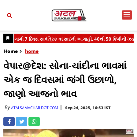
Home
home
વેપાર@દેશ: સોના-ચાંદીના ભાવમાં
એક જ દિવસમાં જંગી ઉછાળો,
જાણો આજનો ભાવ
By
Sep 24, 2025, 16:53 IST
ATALSAMACHAR DOT COM