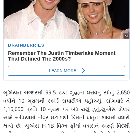
બુલિયન બજારમાં 99.5 ટકા શુદ્ધતા ધરાવતું સોનું 2,650
વધીને 10 ગ્રામની રેકોર્ડ સપાટીએ પહોંચ્યું. સોમવારે તે
1,15,650 પ્રતિ 10 ગ્રામ પર બંધ થયું હતું.યુએસ ડોલર
સામે રૂપિયામાં તીવ્ર ઘટાડાથી કિંમતી ધાતુના ભાવમાં વધારો
થયો છે. યુએસ H-1B વિઝા ફીમાં વધારાને કારણે વિદેશી