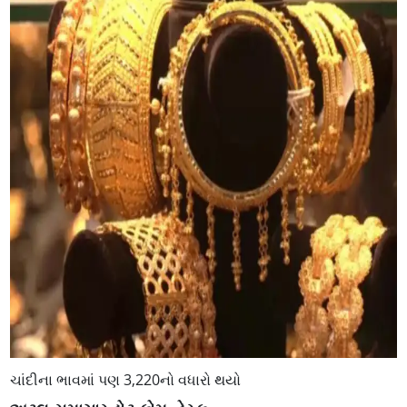
ચાંદીના ભાવમાં પણ 3,220નો વધારો થયો