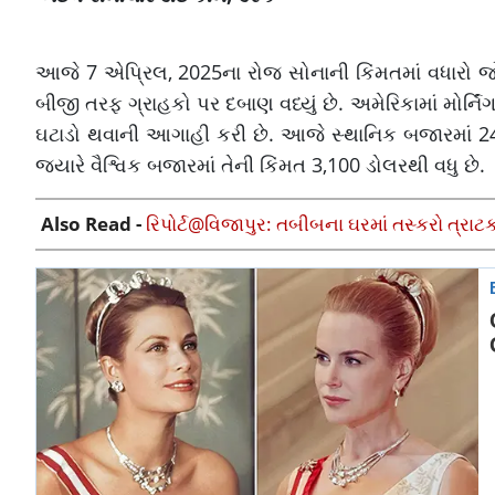
આજે 7 એપ્રિલ, 2025ના રોજ સોનાની કિંમતમાં વધારો જ
બીજી તરફ ગ્રાહકો પર દબાણ વધ્યું છે. અમેરિકામાં મોર્નિં
ઘટાડો થવાની આગાહી કરી છે. આજે સ્થાનિક બજારમાં 24 
જ્યારે વૈશ્વિક બજારમાં તેની કિંમત 3,100 ડોલરથી વધુ છે.
Also Read -
રિપોર્ટ@વિજાપુર: તબીબના ઘરમાં તસ્કરો ત્રાટ