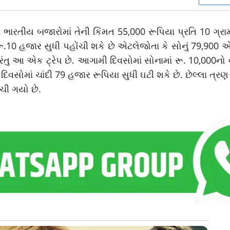
રતીય બજારોમાં તેની કિંમત 55,000 રૂપિયા પ્રતિ 10 ગ્રામ
 રૂ.10 હજાર સુધી પહોંચી શકે છે એટલેજોતા કે સોનું 79,90
પરંતુ આ એક ટ્રેપ છે. આગામી દિવસોમાં સોનામાં રૂ. 10,000નો
વસોમાં ચાંદી 79 હજાર રૂપિયા સુધી ઘટી શકે છે. છેલ્લા ત્રણ
ચી ગયો છે.