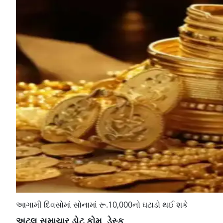
આગામી દિવસોમાં સોનામાં રૂ.10,000નો ઘટાડો થઈ શકે
અટલ સમાચાર ડોટ કોમ, ડેસ્ક