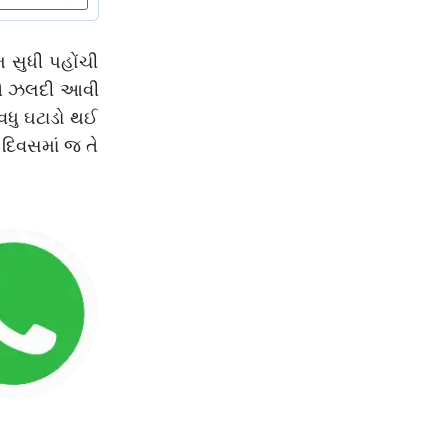
 સુધી પહોંચી
0 એ ઝલદી આવી
 વધુ ઘટાડો થઈ
 દિવસમાં જ તે