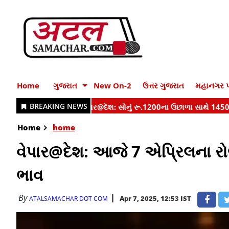
Home
ગુજરાત
New On-2
ઉત્તર ગુજરાત
મહાનગર પ
Home
home
વેપાર@દેશ: આજે 7 એપ્રિલના ર
ભાવ
By
Apr 7, 2025, 12:53 IST
ATALSAMACHAR DOT COM