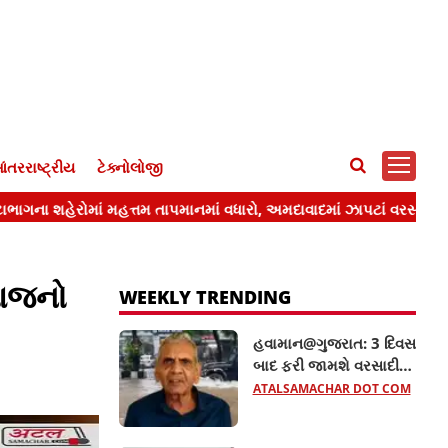
ંતરરાષ્ટ્રીય
ટેક્નોલોજી
 આજનો
WEEKLY TRENDING
હવામાન@ગુજરાત: 3 દિવસ
બાદ ફરી જામશે વરસાદી
માહોલ, અંબાલાલ પટેલની
ATALSAMACHAR DOT COM
આગાહી