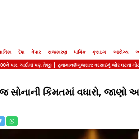
ાલિકા
દેશ
વેપાર
રાજકારણ
ધાર્મિક
ક્રાઇમ
આરોગ્ય
આ
ોજ સોનાની કિંમતમાં વધારો, જાણો