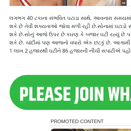
લગભગ 40 ટકાના સંભવિત ઘટાડા સાથે, આવનારા સમયમાં ભા
શકે છે તેવી શક્યતાઓ જોવા મળી રહી છે.સોનામાં ઘટાડો
શકે છે.સોનું આજે ઉપર છે કારણ કે બજાર ઘટી રહ્યું છે 
શકે છે. ચાંદીમાં પણ આજનો વધારો એક છટકું છે. આગામી દિ
1 લાખ 2 હજારથી ઘટીને 86 હજારની નીચી સપાટીએ પહોં