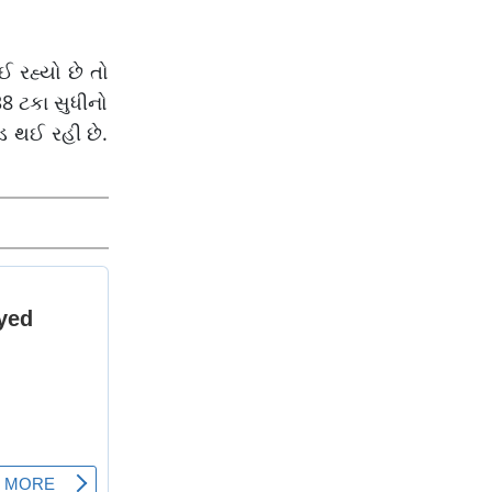
અમદાવાદમાં ઝાપટાં
વરસ્યાં
 રહ્યો છે તો
38 ટકા સુધીનો
ડ થઈ રહી છે.