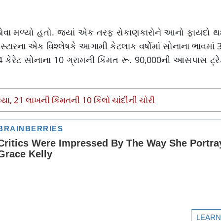
ોવા મળ્યો હતો. જ્યાં એક તરફ રોકાણકારોને આનો ફાયદો થઈ
ગસ્ટારના એક વિશ્લેષકે આગામી કેટલાક વર્ષોમાં સોનાના ભાવમાં 
કેરેટ સોનાના 10 ગ્રામની કિંમત રૂ. 90,000ની આસપાસ ટ્રે
ક્યા, 21 લાખની કિંમતની 10 કિલો ચાંદીની ચોરી