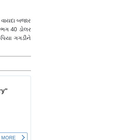
અમદાવાદમાં ઝાપટાં
વરસ્યાં
લુ વાયદા બજાર
 લગભગ 40 ડોલર
ૂપિયા ગગડીને