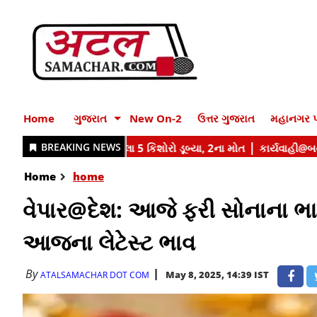
Home
ગુજરાત
New On-2
ઉત્તર ગુજરાત
મહાનગર પ
Home
home
વેપાર@દેશ: આજે ફરી સોનાના ભાવ
આજના લેટેસ્ટ ભાવ
By
May 8, 2025, 14:39 IST
ATALSAMACHAR DOT COM