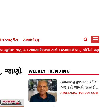
ંતરરાષ્ટ્રીય
ટેક્નોલોજી
ી, જાણો
WEEKLY TRENDING
હવામાન@ગુજરાત: 3 દિવસ
બાદ ફરી જામશે વરસાદી
માહોલ, અંબાલાલ પટેલની
ATALSAMACHAR DOT COM
આગાહી