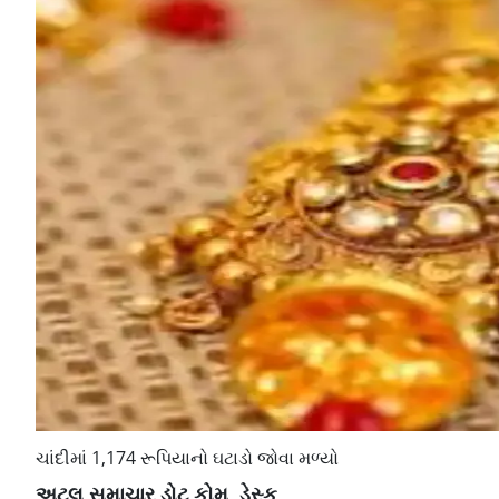
ચાંદીમાં 1,174 રૂપિયાનો ઘટાડો જોવા મળ્યો
અટલ સમાચાર ડોટ કોમ, ડેસ્ક