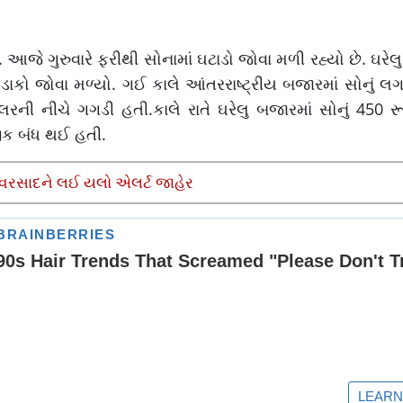
આજે ગુરુવારે ફરીથી સોનામાં ઘટાડો જોવા મળી રહ્યો છે. ઘરે
ં કડાકો જોવા મળ્યો. ગઈ કાલે આંતરરાષ્ટ્રીય બજારમાં સોનું
લરની નીચે ગગડી હતી.કાલે રાતે ઘરેલુ બજારમાં સોનું 450 ર
જીક બંધ થઈ હતી.
 વરસાદને લઈ યલો એલર્ટ જાહેર