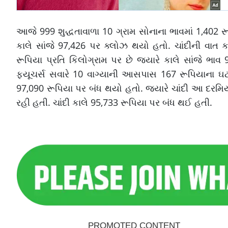
આજે 999 શુદ્ધતાવાળા 10 ગ્રામ સોનાના ભાવમાં 1,402 ર
કાલે સાંજે 97,426 પર ક્લોઝ થયો હતો. ચાંદીની વાત ક
રૂપિયા પ્રતિ કિલોગ્રામ પર છે જ્યારે કાલે સાંજે 
ફ્યૂચર્સ સવારે 10 વાગ્યાની આસપાસ 167 રૂપિયાના ઘટાડ
97,090 રૂપિયા પર બંધ થયો હતો. જ્યારે ચાંદી આ દરમિય
રહી હતી. ચાંદી કાલે 95,733 રૂપિયા પર બંધ થઈ હતી.