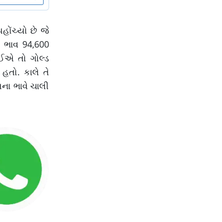
ોંચ્યો છે જે
ે ભાવ 94,600
ોઈએ તો ગોલ્ડ
હતો. કાલે તે
ના ભાવે ચાલી