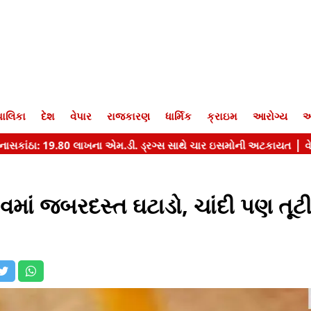
ાલિકા
દેશ
વેપાર
રાજકારણ
ધાર્મિક
ક્રાઇમ
આરોગ્ય
આ
માં જબરદસ્ત ઘટાડો, ચાંદી પણ તૂટ