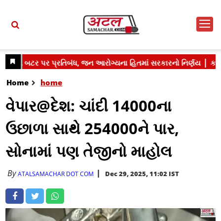
Home
home
વેપાર@દેશ: ચાંદી 14000ના
ઉછાળા સાથે 254000ને પાર,
સોનામાં પણ તેજીનો માહોલ
By
Dec 29, 2025, 11:02 IST
ATALSAMACHAR DOT COM