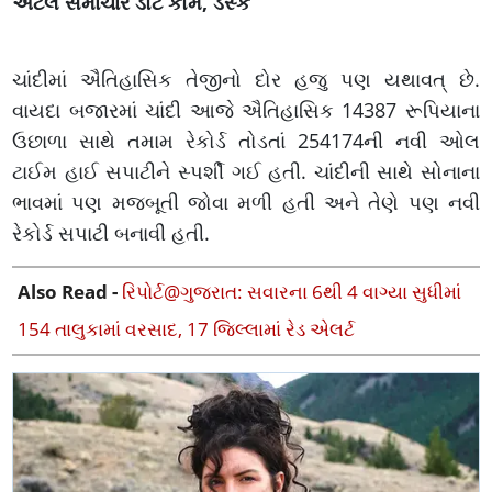
અટલ સમાચાર ડોટ કોમ, ડેસ્ક
ચાંદીમાં ઐતિહાસિક તેજીનો દોર હજુ પણ યથાવત્ છે.
વાયદા બજારમાં ચાંદી આજે ઐતિહાસિક 14387 રૂપિયાના
ઉછાળા સાથે તમામ રેકોર્ડ તોડતાં 254174ની નવી ઓલ
ટાઈમ હાઈ સપાટીને સ્પર્શી ગઈ હતી. ચાંદીની સાથે સોનાના
ભાવમાં પણ મજબૂતી જોવા મળી હતી અને તેણે પણ નવી
રેકોર્ડ સપાટી બનાવી હતી.
Also Read -
રિપોર્ટ@ગુજરાત: સવારના 6થી 4 વાગ્યા સુધીમાં
154 તાલુકામાં વરસાદ, 17 જિલ્લામાં રેડ એલર્ટ