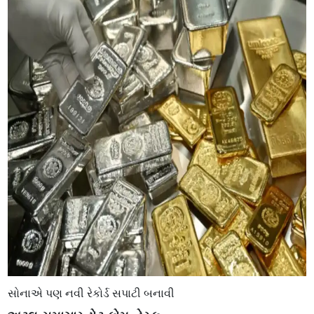
સોનાએ પણ નવી રેકોર્ડ સપાટી બનાવી