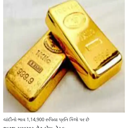
ચાંદીનો ભાવ 1,14,900 રુપિયા પ્રતિ કિલો પર છે