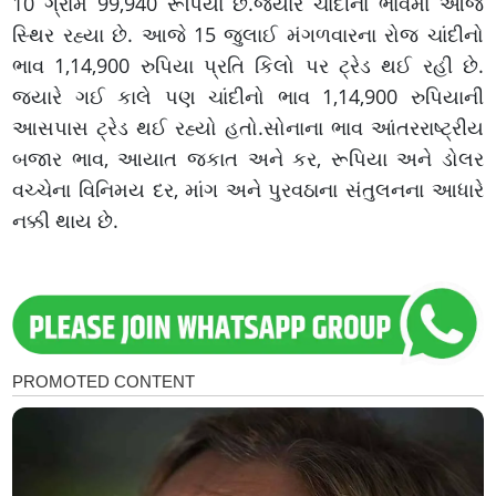
10 ગ્રામ 99,940 રૂપિયા છે.જ્યારે ચાંદીના ભાવમાં આજે
સ્થિર રહ્યા છે. આજે 15 જુલાઈ મંગળવારના રોજ ચાંદીનો
ભાવ 1,14,900 રુપિયા પ્રતિ કિલો પર ટ્રેડ થઈ રહી છે.
જ્યારે ગઈ કાલે પણ ચાંદીનો ભાવ 1,14,900 રુપિયાની
આસપાસ ટ્રેડ થઈ રહ્યો હતો.સોનાના ભાવ આંતરરાષ્ટ્રીય
બજાર ભાવ, આયાત જકાત અને કર, રૂપિયા અને ડોલર
વચ્ચેના વિનિમય દર, માંગ અને પુરવઠાના સંતુલનના આધારે
નક્કી થાય છે.