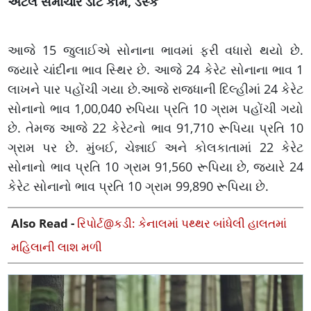
અટલ સમાચાર ડોટ કોમ, ડેસ્ક
આજે 15 જુલાઈએ સોનાના ભાવમાં ફરી વધારો થયો છે.
જ્યારે ચાંદીના ભાવ સ્થિર છે. આજે 24 કેરેટ સોનાના ભાવ 1
લાખને પાર પહોંચી ગયા છે.આજે રાજધાની દિલ્હીમાં 24 કેરેટ
સોનાનો ભાવ 1,00,040 રુપિયા પ્રતિ 10 ગ્રામ પહોંચી ગયો
છે. તેમજ આજે 22 કેરેટનો ભાવ 91,710 રૂપિયા પ્રતિ 10
ગ્રામ પર છે. મુંબઈ, ચેન્નાઈ અને કોલકાતામાં 22 કેરેટ
સોનાનો ભાવ પ્રતિ 10 ગ્રામ 91,560 રૂપિયા છે, જ્યારે 24
કેરેટ સોનાનો ભાવ પ્રતિ 10 ગ્રામ 99,890 રૂપિયા છે.
Also Read -
રિપોર્ટ@કડી: કેનાલમાં પથ્થર બાંધેલી હાલતમાં
મહિલાની લાશ મળી