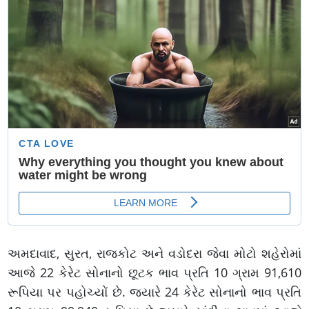
અમદાવાદ, સુરત, રાજકોટ અને વડોદરા જેવા મોટો શહેરોમાં
આજે 22 કેરેટ સોનાનો છૂટક ભાવ પ્રતિ 10 ગ્રામ 91,610
રૂપિયા પર પહોચ્યોં છે. જ્યારે 24 કેરેટ સોનાનો ભાવ પ્રતિ