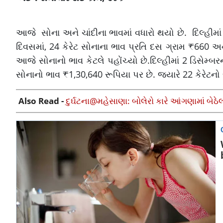
આજે ​ સોના અને ચાંદીના ભાવમાં વધારો થયો છે. દિલ્હીમાં 2
દિવસમાં, 24 કેરેટ સોનાના ભાવ પ્રતિ દસ ગ્રામ ₹660 અન
આજે સોનાનો ભાવ કેટલે પહોંચ્યો છે.દિલ્હીમાં 2 ડિસેમ્બર
સોનાનો ભાવ ₹1,30,640 રૂપિયા પર છે. જ્યારે 22 કેરેટનો
Also Read -
દુર્ઘટના@મહેસાણા: બોલેરો કારે આંગણામાં બેઠે