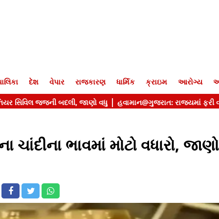
ાલિકા
દેશ
વેપાર
રાજકારણ
ધાર્મિક
ક્રાઇમ
આરોગ્ય
આ
 ચાંદીના ભાવમાં મોટો વધારો, જાણો 