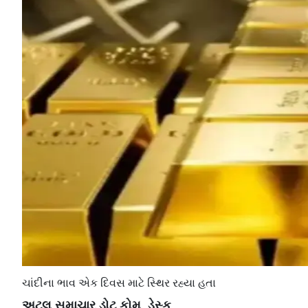
ચાંદીના ભાવ એક દિવસ માટે સ્થિર રહ્યા હતા
અટલ સમાચાર ડોટ કોમ, ડેસ્ક