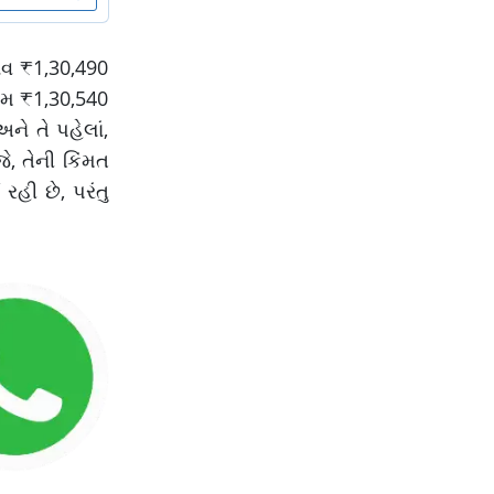
ભાવ ₹1,30,490
રામ ₹1,30,540
ને તે પહેલાં,
ે, તેની કિંમત
હી છે, પરંતુ