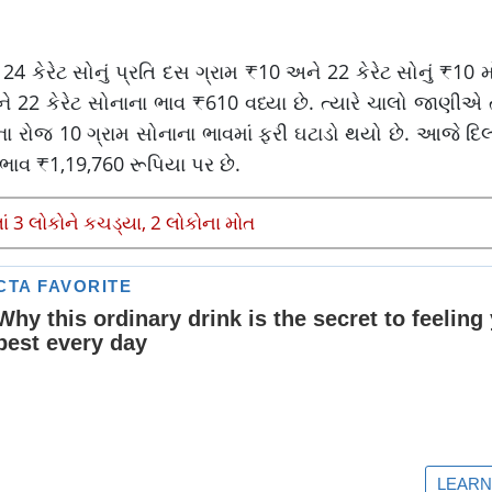
4 કેરેટ સોનું પ્રતિ દસ ગ્રામ ₹10 અને 22 કેરેટ સોનું ₹10 મોં
ે 22 કેરેટ સોનાના ભાવ ₹610 વધ્યા છે. ત્યારે ચાલો જાણીએ 
ના રોજ 10 ગ્રામ સોનાના ભાવમાં ફરી ઘટાડો થયો છે. આજે દિલ્હ
 ભાવ ₹1,19,760 રૂપિયા પર છે.
લાં 3 લોકોને કચડ્યા, 2 લોકોના મોત