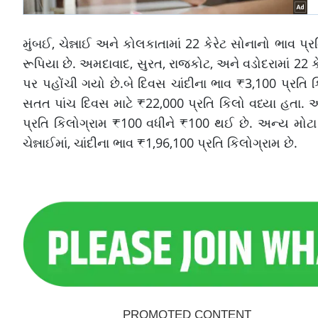
મુંબઈ, ચેન્નાઈ અને કોલકાતામાં 22 કેરેટ સોનાનો ભાવ પ્
રૂપિયા છે. અમદાવાદ, સુરત, રાજકોટ, અને વડોદરામાં 22 ક
પર પહોંચી ગયો છે.બે દિવસ ચાંદીના ભાવ ₹3,100 પ્રતિ કિ
સતત પાંચ દિવસ માટે ₹22,000 પ્રતિ કિલો વધ્યા હતા. આજ
પ્રતિ કિલોગ્રામ ₹100 વધીને ₹100 થઈ છે. અન્ય મોટા મ
ચેન્નાઈમાં, ચાંદીના ભાવ ₹1,96,100 પ્રતિ કિલોગ્રામ છે.