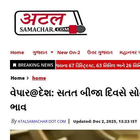
Home
ગુજરાત
New On-2
ઉત્તર ગુજરાત
મહાનગર પ
Home
home
વેપાર@દેશ: સતત બીજા દિવસે સોના
ભાવ
By
Updated: Dec 2, 2025, 13:23 IST
ATALSAMACHAR DOT COM