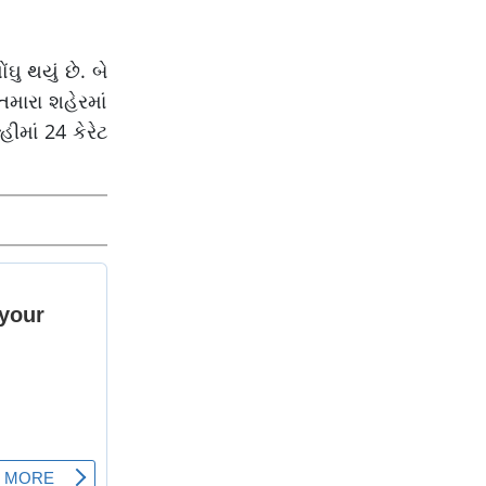
ઘુ થયું છે. બે
તમારા શહેરમાં
ીમાં 24 કેરેટ