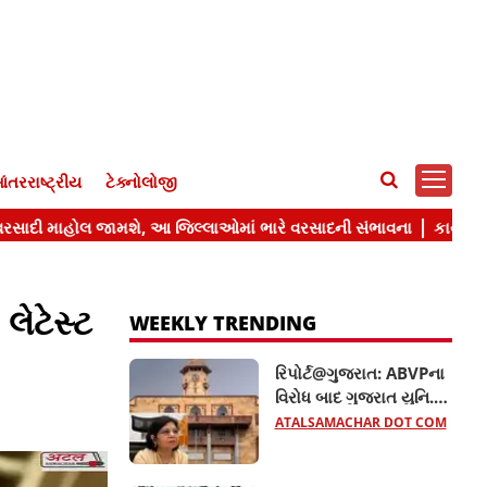
ંતરરાષ્ટ્રીય
ટેક્નોલોજી
લેટેસ્ટ
WEEKLY TRENDING
રિપોર્ટ@ગુજરાત: ABVPના
વિરોધ બાદ ગુજરાત યુનિ.ના
10 હોદ્દેદારો સસ્પેન્ડ, જાણો
ATALSAMACHAR DOT COM
સમગ્ર મામલો