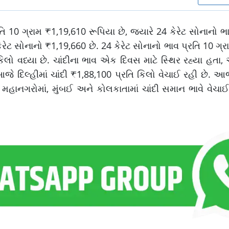
રતિ 10 ગ્રામ ₹1,19,610 રૂપિયા છે, જ્યારે 24 કેરેટ સોનાનો 
ેરેટ સોનાનો ₹1,19,660 છે. 24 કેરેટ સોનાનો ભાવ પ્રતિ 10 ગ્
લો વધ્યા છે. ચાંદીના ભાવ એક દિવસ માટે સ્થિર રહ્યા હતા, અ
ે દિલ્હીમાં ચાંદી ₹1,88,100 પ્રતિ કિલો વેચાઈ રહી છે. આજ
હાનગરોમાં, મુંબઈ અને કોલકાતામાં ચાંદી સમાન ભાવે વેચાઈ ર