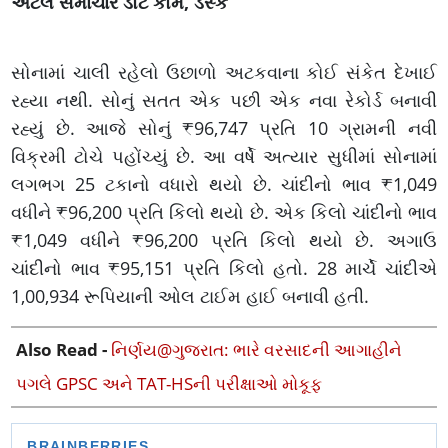
અટલ સમાચાર ડોટ કોમ, ડેસ્ક
સોનામાં ચાલી રહેલો ઉછાળો અટકવાના કોઈ સંકેત દેખાઈ
રહ્યા નથી. સોનું સતત એક પછી એક નવા રેકોર્ડ બનાવી
રહ્યું છે. આજે સોનું ₹96,747 પ્રતિ 10 ગ્રામની નવી
વિક્રમી ટોચે પહોંચ્યું છે. આ વર્ષે અત્યાર સુધીમાં સોનામાં
લગભગ 25 ટકાનો વધારો થયો છે. ચાંદીનો ભાવ ₹1,049
વધીને ₹96,200 પ્રતિ કિલો થયો છે. એક કિલો ચાંદીનો ભાવ
₹1,049 વધીને ₹96,200 પ્રતિ કિલો થયો છે. અગાઉ
ચાંદીનો ભાવ ₹95,151 પ્રતિ કિલો હતો. 28 માર્ચે ચાંદીએ
1,00,934 રૂપિયાની ઓલ ટાઈમ હાઈ બનાવી હતી.
Also Read -
નિર્ણય@ગુજરાત: ભારે વરસાદની આગાહીને
પગલે GPSC અને TAT-HSની પરીક્ષાઓ મોકૂફ