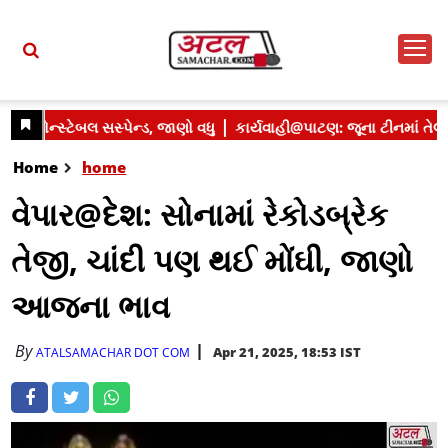
Home
home
વેપાર@દેશ: સોનામાં રેકોડબ્રેક
તેજી, ચાંદી પણ થઈ મોંઘી, જાણો
આજના ભાવ
By
Apr 21, 2025, 18:53 IST
ATALSAMACHAR DOT COM