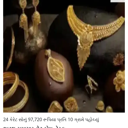
24 કેરેટ સોનું 97,720 રૂપિયા પ્રતિ 10 ગ્રામે પહોચ્યું