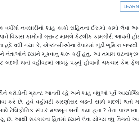
ંક વર્ષોમાં નવસારીનો શાહ કાકો સહિતના ઈસમો કામો લેવા અ
ડ્યાને વિકાસ કામોની ગ્રાન્ટ મામલે કેટલીક કામગીરી આવતી 
ા હદે વધી ગયા કે, એજન્સીઓના વેપારમાં ભૂંડી ભૂમિકા ભજવ
નેતાઓને ધ્યાને મૂકવાનું શરૂ કર્યું હતુ. આ તમામ ઘટનાક્ર
 બદલી થતાં વહીવટમાં ગાબડું પડ્યું હોવાની ચકચાર કેમ ફેલ
ચેરીને કરોડોની ગ્રાન્ટ આવતી રહે અને શાહ બંધુઓ પૂર્વ આયોજિત
વસાવા કરે છે. હવે વહીવટી કારણોસર બઢતી સાથે બદલી થતાં મ
ીઓ સાથે ટેલિફોનિક સંપર્ક મજબૂત બની ગયા હતા ? તેના પાછળન
ું છે.‌ આથી સરકારના હિતમાં ધ્યાને લેવા યોગ્ય વધુ વિગતો આગા