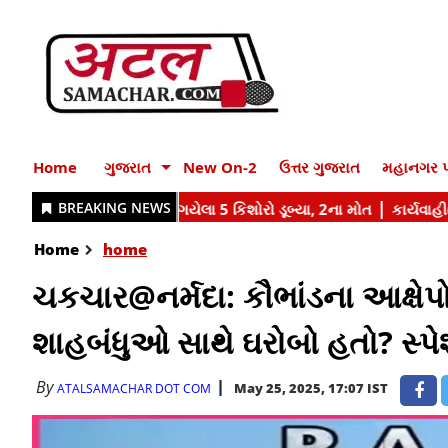
Home
ગુજરાત
New On-2
ઉત્તર ગુજરાત
મહાનગર પ
Home
home
ચકચાર@નર્મદા: કૌભાંડના આક્ષેપો
શાહબંધુઓ સાથે ઘરોબો હતો? સ્પેશ્
By
May 25, 2025, 17:07 IST
ATALSAMACHAR DOT COM