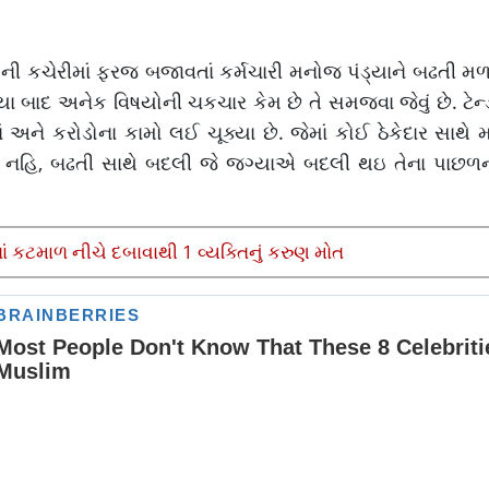
ની કચેરીમાં ફરજ બજાવતાં કર્મચારી મનોજ પંડ્યાને બઢતી મ
 બાદ અનેક વિષયોની ચકચાર કેમ છે તે સમજવા જેવું છે. ટેન્
અને કરોડોના કામો લઈ ચૂક્યા છે. જેમાં કોઈ ઠેકેદાર સાથે 
 જ નહિ, બઢતી સાથે બદલી જે જગ્યાએ બદલી થઇ તેના પાછળ
ં કટમાળ નીચે દબાવાથી 1 વ્યક્તિનું કરુણ મોત