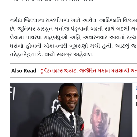
નર્મદા જિલ્લાના રાજપીપળા ખાતે આવેલ આદિજાતિ વિકાસ
છે. જુનિયર કારકૂન મનોજ પંડ્યાની બઢતી સાથે બદલી થયા
લેવામાં પાવરધા શાહબંધુઓ અહિં અવારનવાર આવતાં રહ્યાં 
ઘરોબો હોવાની ચોકાવનારી બૂમરાણો મચી હતી. આટલું
તરેહતરેહના છે. વાંચો સમગ્ર અહેવાલ.
Also Read -
દુર્ઘટના@રાજકોટ: જર્જરિત મકાન ધરાશાયી થતા