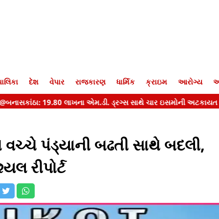
ાલિકા
દેશ
વેપાર
રાજકારણ
ધાર્મિક
ક્રાઇમ
આરોગ્ય
આ
 વચ્ચે પંડ્યાની બઢતી સાથે બદલી,
યલ રીપોર્ટ