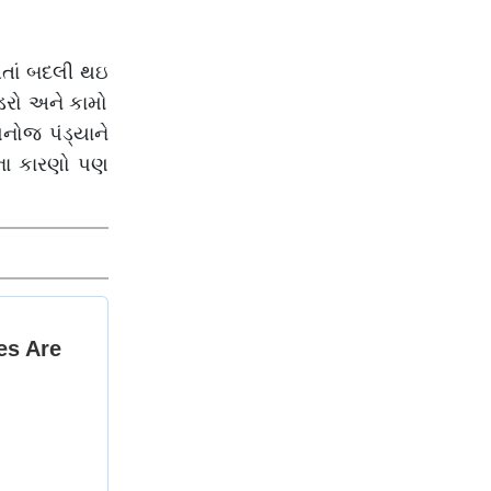
અમદાવાદમાં ઝાપટાં
વરસ્યાં
ળતાં બદલી થઇ
ડરો અને કામો
મનોજ પંડ્યાને
ના કારણો પણ