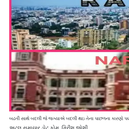
બઢતી સાથે બદલી જે જગ્યાએ બદલી થઇ તેના પાછળના કારણો પણ
અટલ સમાચાર ડોટ કોમ, ગિરીશ જોશી