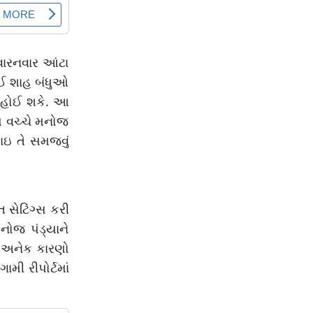
વારનવાર આંટા
હોઈ શાહ બંધુઓ
ી હોઈ શકે. આ
મ વચ્ચે મનોજ
ાઇ તે સમજવું
 સેટિંગ્સ કરી
નોજ પંડ્યાને
ા અનેક કારણો
મી રીપોર્ટમાં