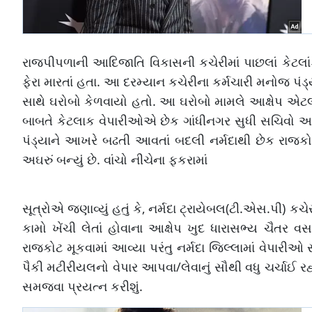
રાજપીપળાની આદિજાતિ વિકાસની કચેરીમાં પાછલાં કેટલા
ફેરા મારતાં હતા. આ દરમ્યાન કચેરીના કર્મચારી મનોજ પં
સાથે ઘરોબો કેળવાયો હતો. આ ઘરોબો મામલે આક્ષેપ એટલ
બાબતે કેટલાક વેપારીઓએ છેક ગાંધીનગર સુધી સચિવો અને 
પંડ્યાને આખરે બઢતી આવતાં બદલી નર્મદાથી છેક રાજકોટ
અઘરું બન્યું છે. વાંચો નીચેના ફકરામાં
સૂત્રોએ જણાવ્યું હતું કે, નર્મદા ટ્રાયેબલ(ટી.એસ.પી) ક
કામો ખેંચી લેતાં હોવાના આક્ષેપ ખુદ ધારાસભ્ય ચૈતર 
રાજકોટ મૂકવામાં આવ્યા પરંતુ નર્મદા જિલ્લામાં વેપાર
પૈકી મટીરીયલનો વેપાર આપવા/લેવાનું સૌથી વધુ ચર્ચાઈ રહ્ય
સમજવા પ્રયત્ન કરીશું.