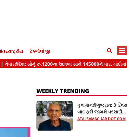
ંતરરાષ્ટ્રીય
ટેક્નોલોજી
WEEKLY TRENDING
હવામાન@ગુજરાત: 3 દિવસ
બાદ ફરી જામશે વરસાદી
માહોલ, અંબાલાલ પટેલની
ATALSAMACHAR DOT COM
આગાહી