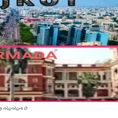
 તરેહતરેહના છે