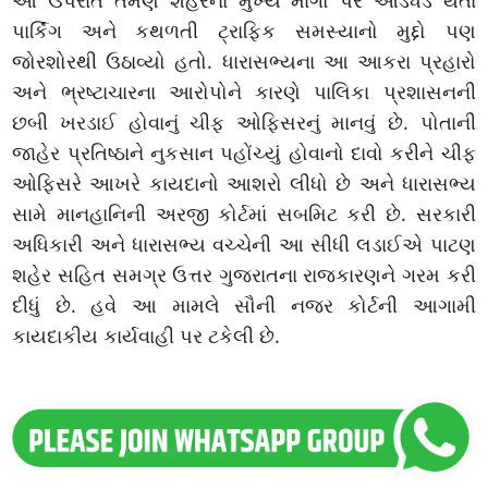
આ ઉપરાંત તેમણે શહેરના મુખ્ય માર્ગો પર આડેધડ થતા
પાર્કિંગ અને કથળતી ટ્રાફિક સમસ્યાનો મુદ્દો પણ
જોરશોરથી ઉઠાવ્યો હતો. ધારાસભ્યના આ આકરા પ્રહારો
અને ભ્રષ્ટાચારના આરોપોને કારણે પાલિકા પ્રશાસનની
છબી ખરડાઈ હોવાનું ચીફ ઓફિસરનું માનવું છે. પોતાની
જાહેર પ્રતિષ્ઠાને નુકસાન પહોંચ્યું હોવાનો દાવો કરીને ચીફ
ઓફિસરે આખરે કાયદાનો આશરો લીધો છે અને ધારાસભ્ય
સામે માનહાનિની અરજી કોર્ટમાં સબમિટ કરી છે. સરકારી
અધિકારી અને ધારાસભ્ય વચ્ચેની આ સીધી લડાઈએ પાટણ
શહેર સહિત સમગ્ર ઉત્તર ગુજરાતના રાજકારણને ગરમ કરી
દીધું છે. હવે આ મામલે સૌની નજર કોર્ટની આગામી
કાયદાકીય કાર્યવાહી પર ટકેલી છે.