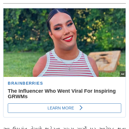
જાણો સમગ્ર ઘટના