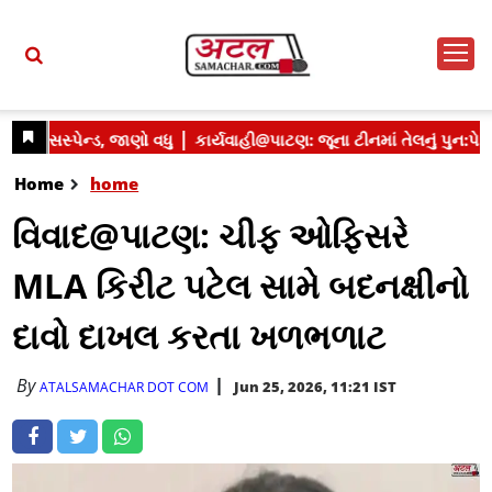
Home
home
વિવાદ@પાટણ: ચીફ ઓફિસરે
MLA કિરીટ પટેલ સામે બદનક્ષીનો
દાવો દાખલ કરતા ખળભળાટ
By
Jun 25, 2026, 11:21 IST
ATALSAMACHAR DOT COM