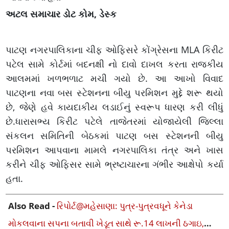
અટલ સમાચાર ડોટ કોમ, ડેસ્ક
પાટણ નગરપાલિકાના ચીફ ઓફિસરે કોંગ્રેસના MLA કિરીટ
પટેલ સામે કોર્ટમાં બદનક્ષી નો દાવો દાખલ કરતા રાજકીય
આલમમાં ખળભળાટ મચી ગયો છે. આ આખો વિવાદ
પાટણના નવા બસ સ્ટેશનના બીયુ પરમિશન મુદ્દે શરૂ થયો
છે, જેણે હવે કાયદાકીય લડાઈનું સ્વરૂપ ધારણ કરી લીધું
છે.ધારાસભ્ય કિરીટ પટેલે તાજેતરમાં યોજાયેલી જિલ્લા
સંકલન સમિતિની બેઠકમાં પાટણ બસ સ્ટેશનની બીયુ
પરમિશન આપવાના મામલે નગરપાલિકા તંત્ર અને ખાસ
કરીને ચીફ ઓફિસર સામે ભ્રષ્ટાચારના ગંભીર આક્ષેપો કર્યા
હતા.
Also Read -
રિપોર્ટ@મહેસાણા: પુત્ર-પુત્રવધૂને કેનેડા
મોકલવાના સપના‎ બતાવી ખેડૂત સાથે રૂ.14 લાખની ઠગાઇ‎,