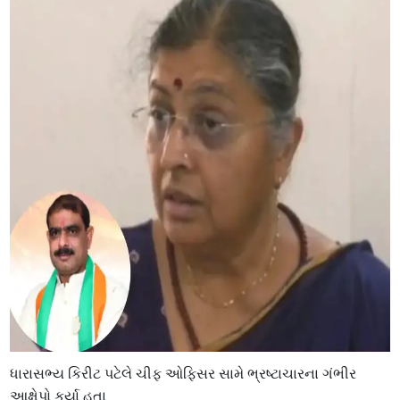
ધારાસભ્ય કિરીટ પટેલે ચીફ ઓફિસર સામે ભ્રષ્ટાચારના ગંભીર
આક્ષેપો કર્યા હતા