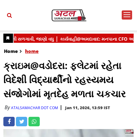
Home
home
ક્રાઇમ@વડોદરા: ફ્લેટમાં રહેતા
વિદેશી વિદ્યાર્થીનો રહસ્યમય
સંજોગોમાં મૃતદેહ મળતા ચકચાર
By
Jan 11, 2026, 13:59 IST
ATALSAMACHAR DOT COM