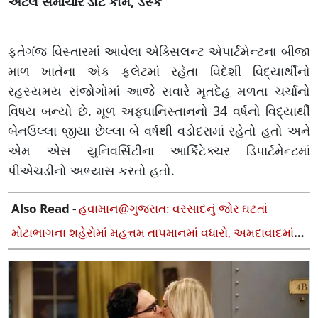
અટલ સમાચાર ડોટ કોમ, ડેસ્ક
ફતેગંજ વિસ્તારમાં આવેલા એક્સિલન્ટ એપાર્ટમેન્ટના બીજા
માળ ખાતેના એક ફ્લેટમાં રહેતા વિદેશી વિદ્યાર્થીનો
રહસ્યમય સંજોગોમાં આજે સવારે મૃતદેહ મળતા ચર્ચાનો
વિષય બન્યો છે. મૂળ અફઘાનિસ્તાનનો 34 વર્ષનો વિદ્યાર્થી
બેનઉલ્લા જીયા છેલ્લા બે વર્ષથી વડોદરામાં રહેતો હતો અને
એમ એસ યુનિવર્સિટીના આર્કિટેક્ચર ડિપાર્ટમેન્ટમાં
પીએચડીનો અભ્યાસ કરતો હતો.
Also Read -
હવામાન@ગુજરાત: વરસાદનું જોર ઘટતાં
મોટાભાગના શહેરોમાં મહત્તમ તાપમાનમાં વધારો, અમદાવાદમાં
ઝાપટાં વરસ્યાં