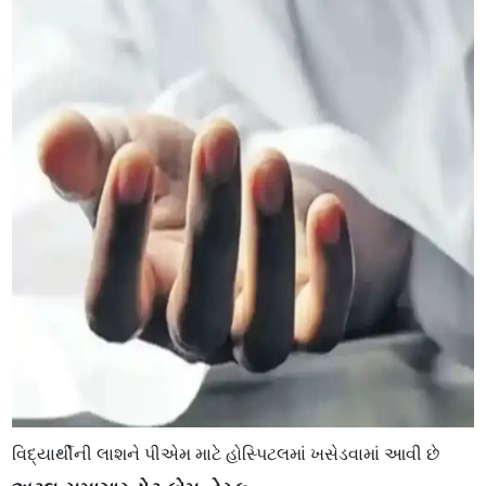
વિદ્યાર્થીની લાશને પીએમ માટે હોસ્પિટલમાં ખસેડવામાં આવી છે