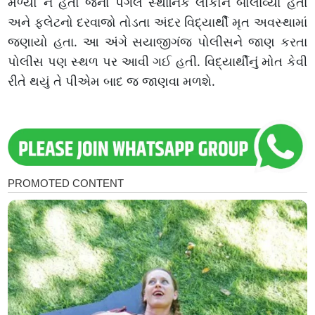
મળ્યો ન હતો જેના પગલે સ્થાનિક લોકોને બોલાવ્યા હતા
અને ફ્લેટનો દરવાજો તોડતા અંદર વિદ્યાર્થી મૃત અવસ્થામાં
જણાયો હતા. આ અંગે સયાજીગંજ પોલીસને જાણ કરતા
પોલીસ પણ સ્થળ પર આવી ગઈ હતી. વિદ્યાર્થીનું મોત કેવી
રીતે થયું તે પીએમ બાદ જ જાણવા મળશે.