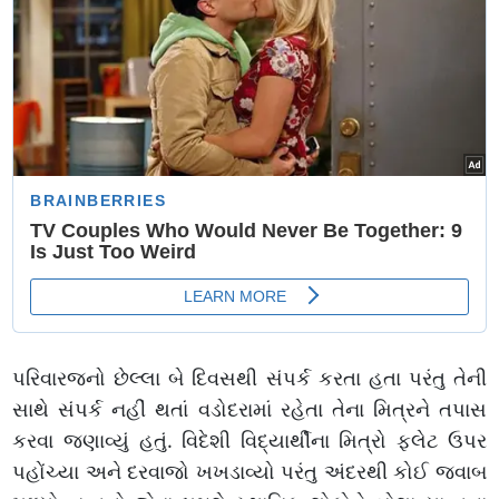
પરિવારજનો છેલ્લા બે દિવસથી સંપર્ક કરતા હતા પરંતુ તેની
સાથે સંપર્ક નહીં થતાં વડોદરામાં રહેતા તેના મિત્રને તપાસ
કરવા જણાવ્યું હતું. વિદેશી વિદ્યાર્થીના મિત્રો ફ્લેટ ઉપર
પહોંચ્યા અને દરવાજો ખખડાવ્યો પરંતુ અંદરથી કોઈ જવાબ