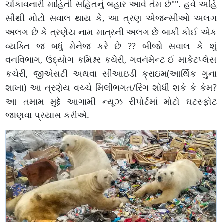
ચોંકાવનારી માહિતી સહિતનું બહાર આવે તેમ છે"". હવે અહિં
સૌથી મોટો સવાલ થાય કે, આ ત્રણ એજન્સીઓ અલગ
અલગ છે કે ત્રણેય નામ માત્રની અલગ છે બાકી કોઈ એક
વ્યક્તિ જ બધું મેનેજ કરે છે ?? બીજો સવાલ કે શું
વનવિભાગ, ઉદ્યોગ કમિશ્નર કચેરી, ગવર્નમેન્ટ ઈ માર્કેટપ્લેસ
કચેરી, જીએસટી અથવા સીઆઇડી ક્રાઇમ(આર્થિક ગુના
શાખા) આ ત્રણેય વચ્ચે મિલીભગત/રિંગ શોધી શકે કે કેમ?
આ તમામ મુદ્દે આગામી ન્યૂઝ રીપોર્ટમાં મોટો ઘટસ્ફોટ
જાણવા પ્રયાસ કરીએ.