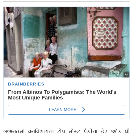
ઝાપટાં વરસ્યાં
ગુજરાતમાં વનવિભાગના ટોપ મોસ્ટ પૈકીના હેડ ઓફ ધી