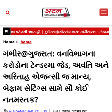
Home
home
ગંભીર@ગુજરાત: વનવિભાગના
કરોડોના ટેન્ડરમા જેડ, અવંતિ અને
અરિતાહ એજન્સી જ માન્ય,
બેફામ સેટિંગ્સ સામે સૌ કોઈ
નતમસ્તક?
By
Jul 5, 2026, 17:03 IST
ATALSAMACHAR DOT COM