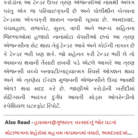
કરોડોના આ ટેન્ડર ઉપર ત્રણ એજન્સીઓ નામથી અલગ
પરંતુ એક જ પરિવાર/ગૃપની છે અને પોલીથીન બેગ્સના
ટેન્ડરમા એકચક્રી શાસન બનાવી ચૂક્યા છે. અમદાવાદ,
પંચમહાલ, રાજકોટ, સુરત, વાપી અને ભરૂચ સહિતના
જિલ્લાઓમાં હજારો નાનામોટા વેપારીઓ છતાં આ ત્રણ
એજન્સીના સેટ થાય તેવું ટેન્ડર આવે અને કોઈની તાકાત છે
કે ટેન્ડર ભરી પણ શકે. જો મહેનત કરી ટેન્ડર ભરી લે તો
અમાન્ય થવાની તૈયારી રાખવી પડે એટલે આખરે આ ત્રણ
એજન્સી વચ્ચે બનાવટી/નાટ્યાત્મક રિવર્સ ઓક્શન થાય
અને એ ત્રણેય ઈચ્છા મુજબની એજન્સીને ઉંચા ભાવથી
એલ1 થવા મદદ કરે છે. જાણીએ કરોડોની ખરીદીમાં
સેટિંગ્સની ભયંકર દુર્ગંધ આવતી મોડ્સ ઓપરેન્ડીનો
સ્પેશિયલ ઘટસ્ફોટ રિપોર્ટ.
Also Read -
હવામાન@ગુજરાત: વરસાદનું જોર ઘટતાં
મોટાભાગના શહેરોમાં મહત્તમ તાપમાનમાં વધારો, અમદાવાદમાં