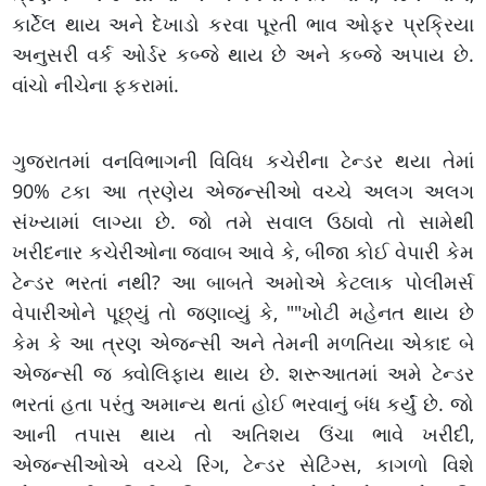
કાર્ટેલ થાય અને દેખાડો કરવા પૂરતી ભાવ ઓફર પ્રક્રિયા
અનુસરી વર્ક ઓર્ડર કબ્જે થાય છે અને કબ્જે અપાય છે.
વાંચો નીચેના ફકરામાં.
ગુજરાતમાં વનવિભાગની વિવિધ કચેરીના ટેન્ડર થયા તેમાં
90% ટકા આ ત્રણેય એજન્સીઓ વચ્ચે અલગ અલગ
સંખ્યામાં લાગ્યા છે. જો તમે સવાલ ઉઠાવો તો સામેથી
ખરીદનાર કચેરીઓના જવાબ આવે કે, બીજા કોઈ વેપારી કેમ
ટેન્ડર ભરતાં નથી? આ બાબતે અમોએ કેટલાક પોલીમર્સ
વેપારીઓને પૂછ્યું તો જણાવ્યું કે, ""ખોટી મહેનત થાય છે
કેમ કે આ ત્રણ એજન્સી અને તેમની મળતિયા એકાદ બે
એજન્સી જ ક્વોલિફાય થાય છે. શરૂઆતમાં અમે ટેન્ડર
ભરતાં હતા પરંતુ અમાન્ય થતાં હોઈ ભરવાનું બંધ કર્યું છે. જો
આની તપાસ થાય તો અતિશય ઉંચા ભાવે ખરીદી,
એજન્સીઓએ વચ્ચે રિંગ, ટેન્ડર સેટિંગ્સ, કાગળો વિશે