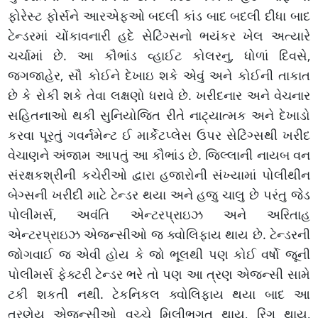
ફોરેસ્ટ ફોર્સને આરએફઓ બદલી કાંડ બાદ બદલી દીધા બાદ
ટેન્ડરમાં ચોંકાવનારી હદે સેટિંગ્સનો ભયંકર ખેલ અત્યારે
ચર્ચામાં છે. આ કૌભાંડ વ્હાઈટ કોલરનુ, ધોળાં દિવસે,
જગજાહેર, સૌ કોઈને દેખાઇ શકે એવું અને કોઈની તાકાત
છે કે રોકી શકે તેવા લક્ષણો ધરાવે છે. ખરીદનાર અને વેચનાર
સહિતનાઓ થકી સુનિયોજિત રીતે નાટ્યાત્મક અને દેખાડો
કરવા પૂરતું ગવર્નમેન્ટ ઈ માર્કેટપ્લેસ ઉપર સેટિંગ્સથી ખરીદ
વેચાણને અંજામ આપતું આ કૌભાંડ છે. જિલ્લાની નાયબ વન
સંરક્ષકશ્રીની કચેરીઓ દ્વારા હજારોની સંખ્યામાં પોલીથીન
બેગ્સની ખરીદી માટે ટેન્ડર થયા અને હજુ ચાલુ છે પરંતુ જેડ
પોલીમર્સ, અવંતિ એન્ટરપ્રાઇઝ અને અરિતાહ
એન્ટરપ્રાઇઝ એજન્સીઓ જ ક્વોલિફાય થાય છે. ટેન્ડરની
જોગવાઈ જ એવી હોય કે જો ભૂલથી પણ કોઈ વર્ષો જૂની
પોલીમર્સ ફેક્ટરી ટેન્ડર ભરે તો પણ આ ત્રણ એજન્સી સામે
ટકી શકતી નથી. ટેકનિકલ ક્વોલિફાય થયા બાદ આ
ત્રણેય એજન્સીઓ વચ્ચે મિલીભગત થાય, રિંગ થાય,