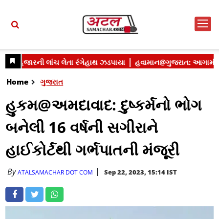
Home
ગુજરાત
હુકમ@અમદાવાદ: દુષ્કર્મનો ભોગ
બનેલી 16 વર્ષની સગીરાને
હાઈકોર્ટથી ગર્ભપાતની મંજૂરી
By
Sep 22, 2023, 15:14 IST
ATALSAMACHAR DOT COM