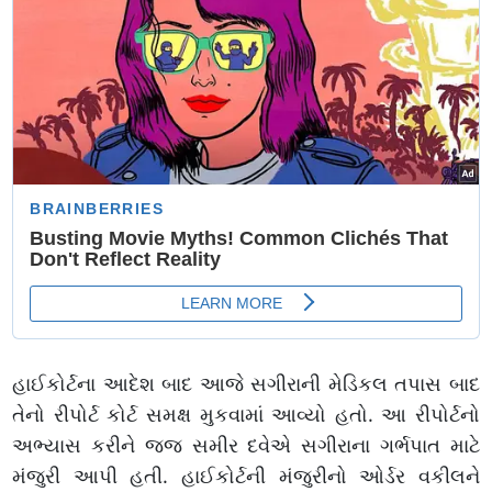
હાઈકોર્ટના આદેશ બાદ આજે સગીરાની મેડિકલ તપાસ બાદ
તેનો રીપોર્ટ કોર્ટ સમક્ષ મુકવામાં આવ્યો હતો. આ રીપોર્ટનો
અભ્યાસ કરીને જજ સમીર દવેએ સગીરાના ગર્ભપાત માટે
મંજુરી આપી હતી. હાઈકોર્ટની મંજુરીનો ઓર્ડર વકીલને