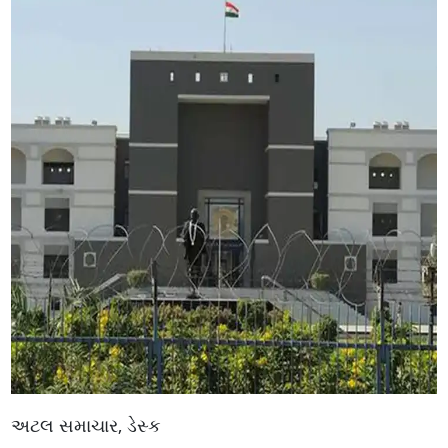
અટલ સમાચાર, ડેસ્ક