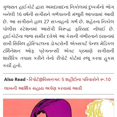
ગુજરાત હાઈકોર્ટ દ્વારા અમદાવાદના નિકોલમાં દુષ્કર્મનો ભોગ
બનેલી 16 વર્ષની સગીરાને ગર્ભપાતની મંજુરી આપવામાં આવી
છે. આ સગીરાને હાલ 27 સપ્તાહનો ગર્ભ છે. શહેરના નિકોલ
પોલીસ સ્ટેશનમાં આરોપી વિરૂદ્ધ ફરિયાદ નોંધાઈ છે.
હાઈકોર્ટના જજ સમીર દવેએ આ કેસની ગંભીરતાને ધ્યાનમાં
રાખી સિવિલ હોસ્પિટલના ડોક્ટરોની એક્સપર્ટ પેનલ મેડિકલ
ટર્મિનેશન ઓફ પ્રેગનન્સી એક્ટ પ્રમાણે સગીરાની
શારીરિક તપાસ કરીને તેનો રીપોર્ટ કોર્ટમાં રજૂ કરવા હૂકમ
કર્યો હતો.
Also Read -
રિપોર્ટ@વિસનગર: 5 શહીદોના પરિવારોને રૂ.10
લાખની આર્થિક સહાય અર્પણ કરવામાં આવી