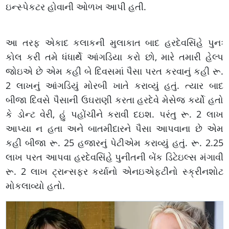
ઇન્સ્પેકટર હોવાની ઓળખ આપી હતી.
આ તરફ એકાદ કલાકની મુલાકાત બાદ હરદેવસિંહે પુનઃ
કોલ કરી તમે ધંધાર્થે આંગડિયા કરો છો, મારે તમારી હેલ્પ
જોઇએ છે એમ કહી બે દિવસમાં પૈસા પરત કરવાનું કહી રૂ.
2 લાખનું આંગડિયું મોરબી ખાતે કરાવ્યું હતું. ત્યાર બાદ
બીજા દિવસે પૈસાની ઉઘરાણી કરતા હરદેવે મેસેજ કર્યો હતો
કે ડોન્ટ વેરી, હું પહોંચીને કરાવી દઇશ. પરંતુ રૂ. 2 લાખ
આપ્યા ન હતા અને બાતમીદારને પૈસા આપવાના છે એમ
કહી બીજા રૂ. 25 હજારનું પેટીએમ કરાવ્યું હતું. રૂ. 2.25
લાખ પરત આપવા હરદેવસિંહે પુનીતની બેંક ડિટેઇલ્સ મંગાવી
રૂ. 2 લાખ ટ્રાન્સફર કર્યાનો એનઇએફટીનો સ્ક્રીનશોટ
મોકલાવ્યો હતો.