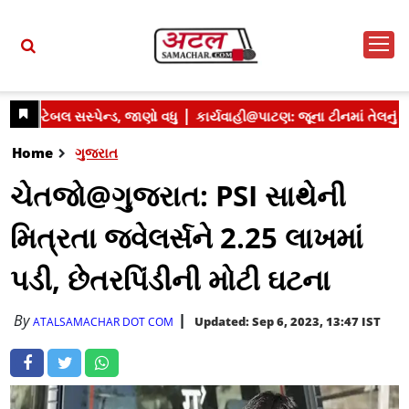
Home
ગુજરાત
ચેતજો@ગુજરાત: PSI સાથેની
મિત્રતા જ્વેલર્સને 2.25 લાખમાં
પડી, છેતરપિંડીની મોટી ઘટના
By
Updated: Sep 6, 2023, 13:47 IST
ATALSAMACHAR DOT COM