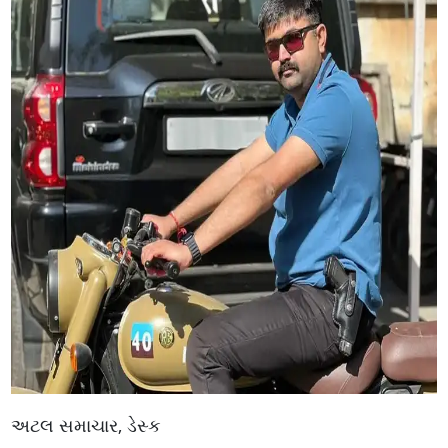
અટલ સમાચાર, ડેસ્ક