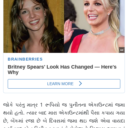
જોકે પરંતુ માત્ર 1 રૂપિયો જ પુનીતના એકાઉન્ટમાં જમા
થયો હતો. ત્યાર બાદ મારા એકાઉન્ટમાંથી પૈસા કપાય ગયા
છે, બેંકમાં રજા છે બે દિવસમાં જમા થઇ જશે એવા વાયદા