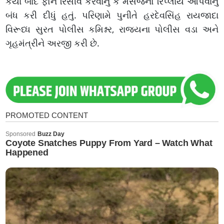
કર્યા બાદ ફોન રિસીવ કરવાનું કે મેસેજનો રિપ્લાય આપવાનું
બંધ કરી દીધું હતું. પરિણામે પુનીતે હરદેવસિંહ રાયજાદા
વિરૂધ્ધ સુરત પોલીસ કમિશ્નર, રાજયના પોલીસ વડા અને
ગૃહમંત્રીને અરજી કરી છે.