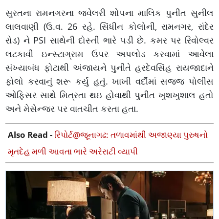
સુરતના રામનગરના જ્વેલરી શોપના માલિક પુનીત સુનીલ
લાલવાણી (ઉ.વ. 26 રહે. સિંધીન કોલોની, રામનગર, રાંદેર
રોડ) ને PSI સાથેની દોસ્તી ભારે પડી છે. કમર પર રિવોલ્વર
લટકાવી ઇન્સ્ટાગ્રામ ઉપર અપલોડ કરવામાં આવેલા
સંખ્યાબંધ ફોટાથી અંજાયને પુનીતે હરદેવસિંહ રાયજાદાને
ફોલો કરવાનું શરૂ કર્યુ હતું. ખાખી વર્દીમાં સજ્જ પોલીસ
ઓફિસર સાથે મિત્રતા થઇ હોવાથી પુનીત ખુશખુશાલ હતો
અને મેસેન્જર પર વાતચીત કરતા હતા.
Also Read -
રિપોર્ટ@જૂનાગઢ: તળાવમાંથી અજાણ્યા પુરુષનો
મૃતદેહ મળી આવતા ભારે અરેરાટી વ્યાપી