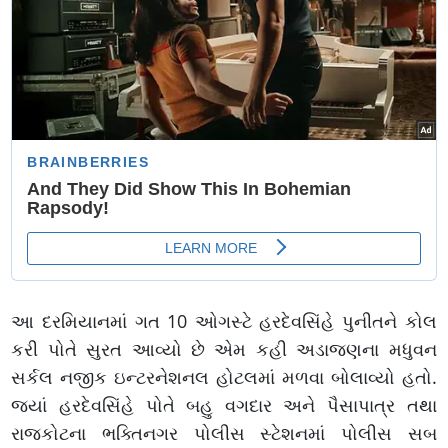
આ દરમિયાનમાં ગત 10 ઓગસ્ટે હરદેવસિંહે પુનીતને કોલ
કરી પોતે સુરત આવ્યો છે એમ કહી અડાજણના મધુવન
સર્કલ નજીક ઇન્ટરનેશનલ હોટલમાં મળવા બોલાવ્યો હતો.
જયાં હરદેવસિંહે પોતે બહુ વગદાર અને પૈસાપાત્ર તથા
રાજકોટના ભક્તિનગર પોલીસ સ્ટેશનમાં પોલીસ સબ