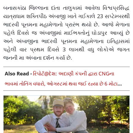
બનાસકાંઠા જિલ્લાના દાંતા તાલુકામાં આવેલા વિશ્વપ્રસિદ્ધ
યાત્રાધામ શક્તિપીઠ અંબાજી ખાતે ગઈકાલે 23 સપ્ટેમ્બરથી
ભાદરવી પૂનમના મહામેળાનો પ્રારંભ થયો છે. આજે મેળાના
પહેલે દિવસે જ અંબાજીમાં માઈભક્તોનું ઘોડાપુર આવ્યું છે
અને અંબાજીના ભાદરવી પૂનમના મહામેળાના ઇતિહાસમાં
પહેલી વાર પ્રથમ દિવસે 3 લાખથી વધુ લોકોએ જગત
જનની મા અંબાના દર્શન કર્યા છે.
Also Read -
રિપોર્ટ@દેશ: અદાણી કંપની દ્વારા CNGના
ભાવમાં તોતિંગ વધારો, ઓગસ્ટમાં થવા જઈ રહ્યા છે 6 મોટા
ફેરફારો