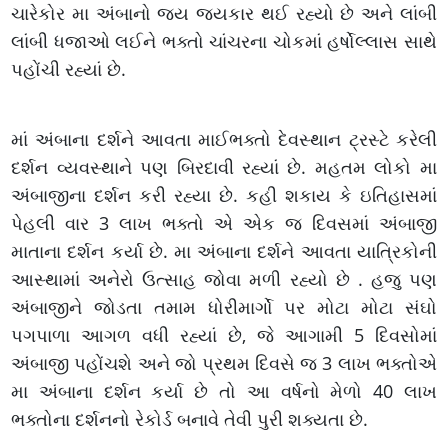
ચારેકોર મા અંબાનો જય જયકાર થઈ રહ્યો છે અને લાંબી
લાંબી ધજાઓ લઈને ભક્તો ચાંચરના ચોકમાં હર્ષોલ્લાસ સાથે
પહોંચી રહ્યાં છે.
માં અંબાના દર્શને આવતા માઈભક્તો દેવસ્થાન ટ્રસ્ટે કરેલી
દર્શન વ્યવસ્થાને પણ બિરદાવી રહ્યાં છે. મહતમ લોકો મા
અંબાજીના દર્શન કરી રહ્યા છે. કહી શકાય કે ઇતિહાસમાં
પેહલી વાર 3 લાખ ભક્તો એ એક જ દિવસમાં અંબાજી
માતાના દર્શન કર્યા છે. મા અંબાના દર્શને આવતા યાત્રિકોની
આસ્થામાં અનેરો ઉત્સાહ જોવા મળી રહ્યો છે . હજુ પણ
અંબાજીને જોડતા તમામ ધોરીમાર્ગો પર મોટા મોટા સંઘો
પગપાળા આગળ વધી રહ્યાં છે, જે આગામી 5 દિવસોમાં
અંબાજી પહોંચશે અને જો પ્રથમ દિવસે જ 3 લાખ ભક્તોએ
મા અંબાના દર્શન કર્યા છે તો આ વર્ષનો મેળો 40 લાખ
ભક્તોના દર્શનનો રેકોર્ડ બનાવે તેવી પુરી શક્યતા છે.