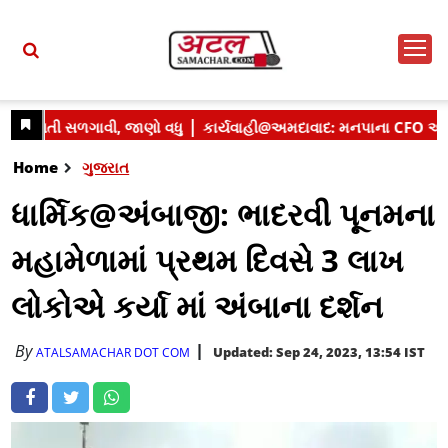
Home
ગુજરાત
ધાર્મિક@અંબાજી: ભાદરવી પૂનમના
મહામેળામાં પ્રથમ દિવસે 3 લાખ
લોકોએ કર્યા માં અંબાના દર્શન
By
Updated: Sep 24, 2023, 13:54 IST
ATALSAMACHAR DOT COM