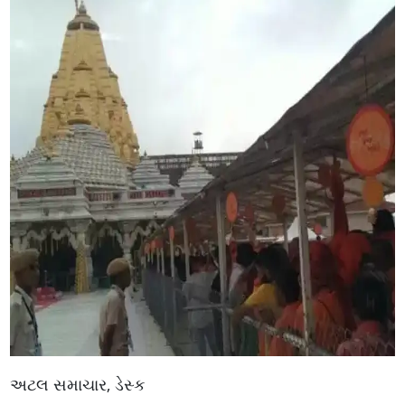
અટલ સમાચાર, ડેસ્ક