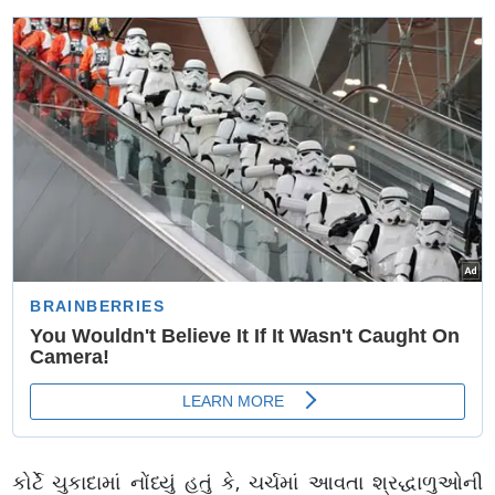
કોર્ટે ચુકાદામાં નોંધ્યું હતું કે, ચર્ચમાં આવતા શ્રદ્ધાળુઓની