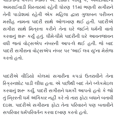
અમરાઈવાડી વિસ્તારમાં રહેતી ધોરણ 11માં ભણતી સગીરાને
તેની પાડોશમાં રહેતી એક મહિલા દ્વારા ગુલાબન પરીખન
મસીહ નામના પાદરી સાથે ઓળખાણ થઈ હતી. પાદરીએ
સગીરા સાથે મિત્રતા કરીને તેના ઘરે જઈને ધર્મની વાતો
કરવાનું શરૂ કર્યું હતું. ધીમે-ધીમે પાદરીની ઘરે આવનજાવન
વધી જતાં વોટ્સએપ નંબરની આપ-લે થઈ હતી. જે બાદ
પાદરી સગીરાના વોટ્સએપ નંબર પર ‘આઈ લવ યુ’ના મેસેજ
કરતો હતો.
પાદરીએ વીડિયો કોલમાં સગારીના કપડાં ઉતરાવીને તેના
સ્ક્રિનશોટ પાડી લીધા હતા. એ પછીથી બાદ તેને બ્લેકમેઇલ
કરવાનું શરૂ કર્યું, પાદરી સગીરાને ધમકી આપતો હતો કે જો
તું ખ્રિસ્તી ધર્મ અંગિકાર નહીં કરે તો તારા ફોટા બધાને બતાવી
દઇશ. પાદરીએ સગીરાના ફોટા તેના પરિવારને પણ બતાવીને
સપરિવાર ધર્મપરિવર્તન કરવા દબાણ કરતો હતો.