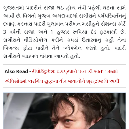
ગુજરાતમાં પાદરીને સજા થઇ હોય તેવી પહેલી ઘટના સામે
આવી છે. વિગતો મુજબ અમદાવાદમાં સગીરાને ધર્મપરિવર્તનનું
દબાણ કરનારા પાદરી ગુલાબન પરીખન મસીહને સેશન્સ કોર્ટે
3 વર્ષની સજા અને 1 હજાર રૂપિયા દંડ ફટકાર્યો છે.
સગીરાને વીડિયોકોલ કરીને કપડાં ઉતારવાનું કહી તેના
બિભત્સ ફોટા પાડીને તેને બ્લેકમેલ કરતો હતો. પાદરી
સગીરાને બાઇબલ વાંચવા આપતો હતો.
Also Read -
રીપોર્ટ@દેશ: વડાપ્રધાને 'મન કી બાત' 136માં
એપિસોડમાં કારગિલ યુદ્ધના વીર જવાનોને શ્રદ્ધાંજલિ અર્પી