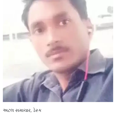
અટલ સમાચાર, ડેસ્ક