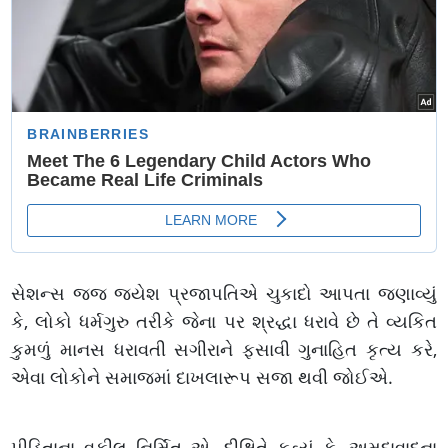
સેશન્સ જજ જયેશ પ્રજાપતિએ ચુકાદો આપતા જણાવ્યું
કે, લોકો ધર્મગુરુ તરીકે જેના પર શ્રદ્ધા ધરાવે છે તે વ્યકિત
કુમળું માનસ ધરાવતી સગીરાને ફસાવી ગુનાહિત કૃત્ય કરે,
એવા લોકોને સમાજમાં દાખલારૂપ સજા થવી જોઈએ.
પીડિતાના વકીલ નિર્મિત એ. દીક્ષિતે કહ્યું કે, અમદાવાદના