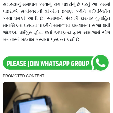
સમસ્યાનું સમાધાન કરવાનું કામ પાદરીનું છે પરતું આ કેસમાં
પાદરીએ સગીરવયની દીકરીને દબાણ કરીને ધર્મપરિવર્તન
કરવા ધમકી આપી છે. સમાજને ગેરમાર્ગે દોરનાર ગુનાહિત
માનસિકતા ધરાવતા પાદરીને સમાજમાં દાખલારૂપ સજા થવી
જોઇએ. ધર્મગુરુ હોવા છતાં અપકૃત્ય દ્વારા સમાજમાં ભોગ
બનનારને બદનામ કરવાનો પ્રયત્ન કર્યો છે.