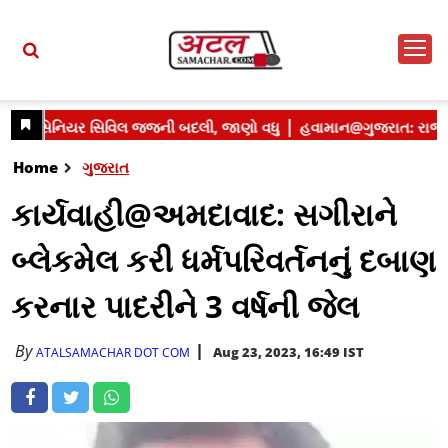
Home
ગુજરાત
કાર્યવાહી@અમદાવાદ: સગીરાને
બ્લેકમેલ કરી ધર્મપરિવર્તનનું દબાણ
કરનાર પાદરીને 3 વર્ષની જેલ
By
Aug 23, 2023, 16:49 IST
ATALSAMACHAR DOT COM