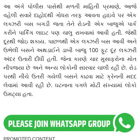
આ અંગે પોલીસ પાસેથી મળતી માહિતી પ્રમાણે, આજે
વહેલી સવારે દાહોદથી ગોધરા તરફ આવતા હાઇવે પર એક
લક્ઝરી બસ બગડી જતા તેને રોડની એક બાજુએ પાર્ક
કરીને પાર્કિંગ લાઇટ પણ ચાલુ રાખવામાં આવી હતી. જેથી
દૂરથી જોઇ શકાય. પાછળથી એક લક્ઝરી બસ આવી અને
ઉભેલી બસને અથડાઈને ડાબી બાજુ 100 ફૂટ દૂર લક્ઝરી
અંદર ઉતારી દીધી હતી. જેના કારણે ચાર મુસાફરોના મોત
નીપજ્યા છે અને અન્ય લોકોની સારવાર ચાલી રહી છે. રોડ
પરથી નીચે ઉતરી ગયેલી બસને કાઢવા માટે ક્રેનની મદદ
લેવામાં આવી રહી છે. ઘટનાના પગલે મોટી સંખ્યામાં લોકો
ઉમટ્યા હતા.