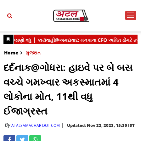
Home
ગુજરાત
દર્દનાક@ગોધરા: હાઇવે પર બે બસ
વચ્ચે ગમખ્વાર અકસ્માતમાં 4
લોકોના મોત, 11થી વધુ
ઈજાગ્રસ્ત
By
Updated: Nov 22, 2023, 15:30 IST
ATALSAMACHAR DOT COM