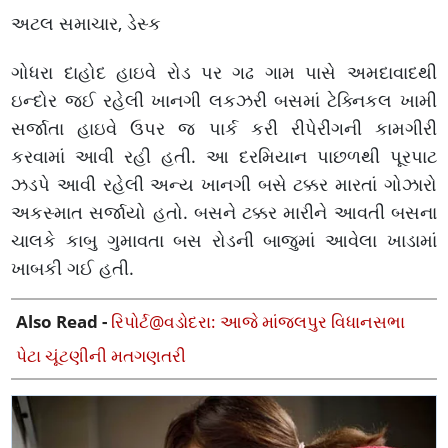
અટલ સમાચાર, ડેસ્ક
ગોધરા દાહોદ હાઇવે રોડ પર ગઢ ગામ પાસે અમદાવાદથી
ઇન્દોર જઈ રહેલી ખાનગી લકઝરી બસમાં ટેક્નિકલ ખામી
સર્જાતા હાઇવે ઉપર જ પાર્ક કરી રીપેરીંગની કામગીરી
કરવામાં આવી રહી હતી. આ દરમિયાન પાછળથી પૂરપાટ
ઝડપે આવી રહેલી અન્ય ખાનગી બસે ટક્કર મારતાં ગોઝારો
અકસ્માત સર્જાયો હતો. બસને ટક્કર મારીને આવતી બસના
ચાલકે કાબુ ગુમાવતા બસ રોડની બાજુમાં આવેલા ખાડામાં
ખાબકી ગઈ હતી.
Also Read -
રિપોર્ટ@વડોદરા: આજે માંજલપુર વિધાનસભા
પેટા ચૂંટણીની મતગણતરી