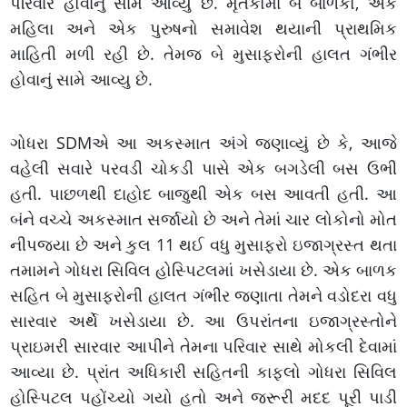
પરિવાર હોવાનું સામે આવ્યું છે. મૃતકોમાં બે બાળકો, એક
મહિલા અને એક પુરુષનો સમાવેશ થયાની પ્રાથમિક
માહિતી મળી રહી છે. તેમજ બે મુસાફરોની હાલત ગંભીર
હોવાનું સામે આવ્યુ છે.
ગોધરા SDMએ આ અકસ્માત અંગે જણાવ્યું છે કે, આજે
વહેલી સવારે પરવડી ચોકડી પાસે એક બગડેલી બસ ઉભી
હતી. પાછળથી દાહોદ બાજુથી એક બસ આવતી હતી. આ
બંને વચ્ચે અકસ્માત સર્જાયો છે અને તેમાં ચાર લોકોનો મોત
નીપજ્યા છે અને કુલ 11 થઈ વધુ મુસાફરો ઇજાગ્રસ્ત થતા
તમામને ગોધરા સિવિલ હોસ્પિટલમાં ખસેડાયા છે. એક બાળક
સહિત બે મુસાફરોની હાલત ગંભીર જણાતા તેમને વડોદરા વધુ
સારવાર અર્થે ખસેડાયા છે. આ ઉપરાંતના ઇજાગ્રસ્તોને
પ્રાઇમરી સારવાર આપીને તેમના પરિવાર સાથે મોકલી દેવામાં
આવ્યા છે. પ્રાંત અધિકારી સહિતની કાફલો ગોધરા સિવિલ
હોસ્પિટલ પહોંચ્યો ગયો હતો અને જરૂરી મદદ પૂરી પાડી