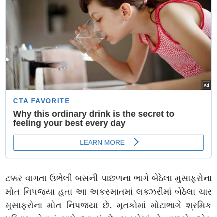
ટક્કર વાગતા ઉભેલી બસની પાછળના ભાગે બેઠેલા મુસાફરોના
મોત નિપજ્યા હતા આ અકસ્માતમાં લક્ઝરીમાં બેઠેલા ચાર
મુસાફરોના મોત નિપજ્યા છે. મૃતકોમાં મોટાભાગે શ્રમિક