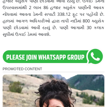
હજાર ક્યુસેક પાણી છોડવામાં આવી રહ્યું છે. ઉકાઈ ડેમના
ઉપરવાસમાંથી 2 લાખ 86 હજાર ક્યુસેક પાણીની આવક
નોંધવામાં આવતા ડેમની સપાટી 338.12 ફૂટ પર પહોંચી છે.
હાલમાં આગળ અધિકારીઓ દ્વારા તાપી નદીમાં 800 ક્યુસેક
પાણી છોડવામાં આવી રહ્યું છે. પાણી આગામી 30 કલાક
સુધીમાં ઉકાઈ ડેમમાં આવશે.