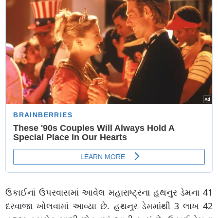
ઉકાઈનાં ઉપરવાસમાં આવેલ મહારાષ્ટ્રના હથનુર ડેમના 41
દરવાજા ખોલવામાં આવ્યા છે. હથનુર ડેમમાંથી 3 લાખ 42