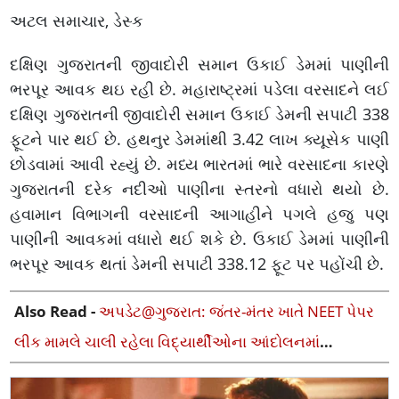
અટલ સમાચાર, ડેસ્ક
દક્ષિણ ગુજરાતની જીવાદોરી સમાન ઉકાઈ ડેમમાં પાણીની
ભરપૂર આવક થઇ રહી છે. મહારાષ્ટ્રમાં પડેલા વરસાદને લઈ
દક્ષિણ ગુજરાતની જીવાદોરી સમાન ઉકાઈ ડેમની સપાટી 338
ફૂટને પાર થઈ છે. હથનુર ડેમમાંથી 3.42 લાખ ક્યૂસેક પાણી
છોડવામાં આવી રહ્યું છે. મધ્ય ભારતમાં ભારે વરસાદના કારણે
ગુજરાતની દરેક નદીઓ પાણીના સ્તરનો વધારો થયો છે.
હવામાન વિભાગની વરસાદની આગાહીને પગલે હજુ પણ
પાણીની આવકમાં વધારો થઈ શકે છે. ઉકાઈ ડેમમાં પાણીની
ભરપૂર આવક થતાં ડેમની સપાટી 338.12 ફૂટ પર પહોંચી છે.
Also Read -
અપડેટ@ગુજરાત: જંતર-મંતર ખાતે NEET પેપર
લીક મામલે ચાલી રહેલા વિદ્યાર્થીઓના આંદોલનમાં
ગુજરાતની એન્ટ્રી