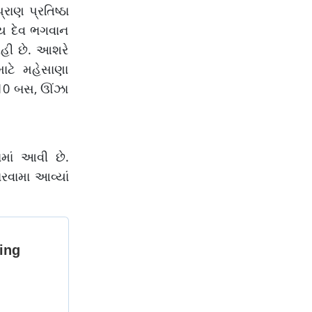
રાણ પ્રતિષ્ઠા
્ય દેવ ભગવાન
રહી છે. આશરે
ાટે મહેસાણા
ી 10 બસ, ઊંઝા
માં આવી છે.
ારવામા આવ્યાં