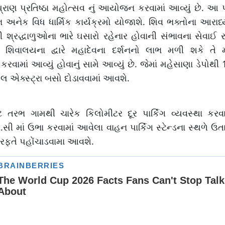
ાણ પ્રતિષ્ઠા મહોત્સવ નું આયોજન કરવામાં આવ્યું છે. આ પ્
અનેક વિધ ધાર્મિક કાર્યક્રમો યોજાશે. શિવ ભક્તોના આરાધ
ી શ્રદ્ધાળુઓના ભારે ઘસારો રહેનાર હોવાની સંભાવના સેવાઈ 
 શિવાલયના દ્વારે મહાદેવના દર્શનનો લાભ મળી શકે તે મ
વામાં આવ્યું હોવાનું સામે આવ્યું છે. જેમાં મહેસાણા ડેપોથ
લ એક્સ્ટ્રા બસો દોડાવવામાં આવશે.
તરભ ગામથી ચારેક કિલોમીટર દૂર પાર્કિગ વ્યવસ્થા કરવા
 માં ઉભા કરવામાં આવેલા વાહન પાર્કિગ સ્ટેન્ડના સ્થળે ઉત
ારફતે પહોંચાડવામા આવશે.