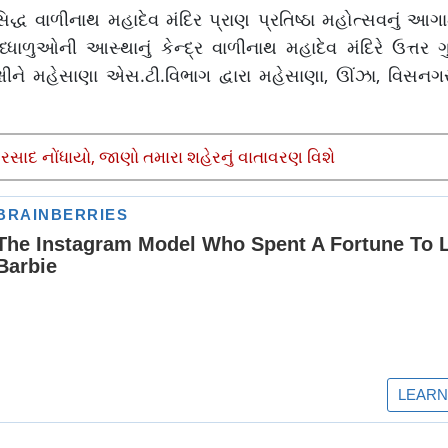
્ધ વાળીનાથ મહાદેવ મંદિર પ્રાણ પ્રતિષ્ઠા મહોત્સવનું આગ
ધાળુઓની આસ્થાનું કેન્દ્ર વાળીનાથ મહાદેવ મંદિરે ઉત્તર
ષીને મહેસાણા એસ.ટી.વિભાગ દ્વારા મહેસાણા, ઊંઝા, વિસનગર
સાદ નોંધાયો, જાણો તમારા શહેરનું વાતાવરણ વિશે