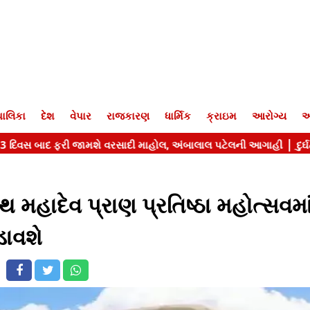
ાલિકા
દેશ
વેપાર
રાજકારણ
ધાર્મિક
ક્રાઇમ
આરોગ્ય
આ
ાદેવ પ્રાણ પ્રતિષ્ઠા મહોત્સવમા
ડાવશે