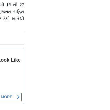
ામી 16 થી 22
 ગુજરાત સહિત
 ડેપો ખાતેથી