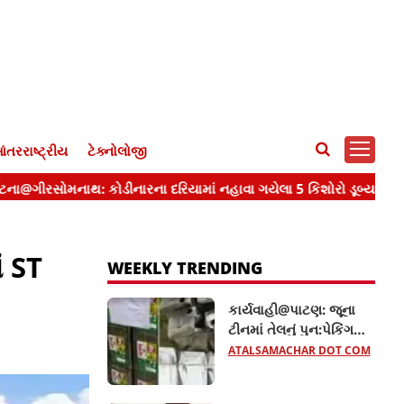
ંતરરાષ્ટ્રીય
ટેક્નોલોજી
ં ST
WEEKLY TRENDING
કાર્યવાહી@પાટણ: જૂના
ટીનમાં તેલનું પુન:પેકિંગ
કરતી 2 પેઢીઓ ઝડપાઈ,
ATALSAMACHAR DOT COM
રૂ.16.14 લાખનો જથ્થો
જપ્ત