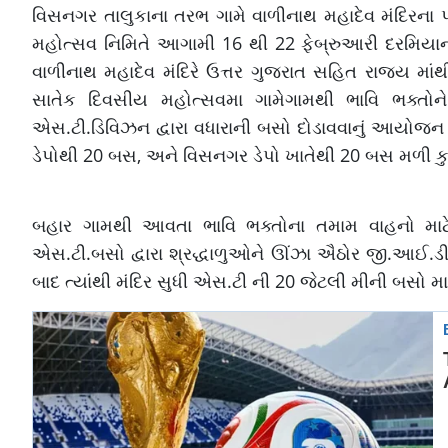
વિસનગર તાલુકાના તરભ ગામે વાળીનાથ મહાદેવ મંદિરના પ્ર
મહોત્સવ નિમિતે આગામી 16 થી 22 ફેબ્રુઆરી દરમિયાન 
વાળીનાથ મહાદેવ મંદિરે ઉત્તર ગુજરાત સહિત રાજ્ય માંથ
સાતેક દિવસીય મહોત્સવમા ગામેગામથી ભાવિ ભક્તોને
એસ.ટી.ડિવિઝન દ્વારા વધારાની બસો દોડાવવાનું આયોજન કર
ડેપોથી 20 બસ, અને વિસનગર ડેપો ખાતેથી 20 બસ મળી કુ
બહાર ગામથી આવતા ભાવિ ભક્તોના તમામ વાહનો માટે 
એસ.ટી.બસો દ્વારા શ્રદ્ધાળુઓને ઊંઝા ઐઠોર જી.આઈ.ડી.સી
બાદ ત્યાંથી મંદિર સુધી એસ.ટી ની 20 જેટલી મીની બસો મ