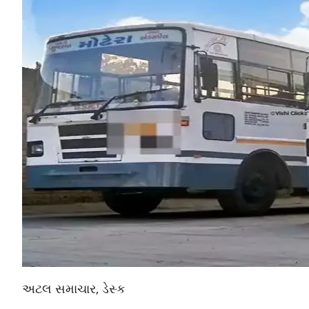
અટલ સમાચાર, ડેસ્ક