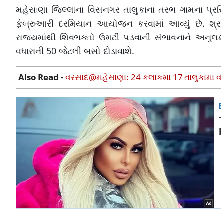
મહેસાણા જિલ્લાના વિસનગર તાલુકાના તરભ ગામના પ્રસિદ
ફેબ્રુઆરી દરમિયાન આયોજન કરવામાં આવ્યું છે. શ્રધ્
રાજ્યમાંથી શિવભક્તો ઉમટી પડવાની સંભાવનાને અનુલક્
વધારાની 50 જેટલી બસો દોડાવાશે.
Also Read -
વરસાદ@મહેસાણા: 24 કલાકમાં 17 તાલુકામાં વર