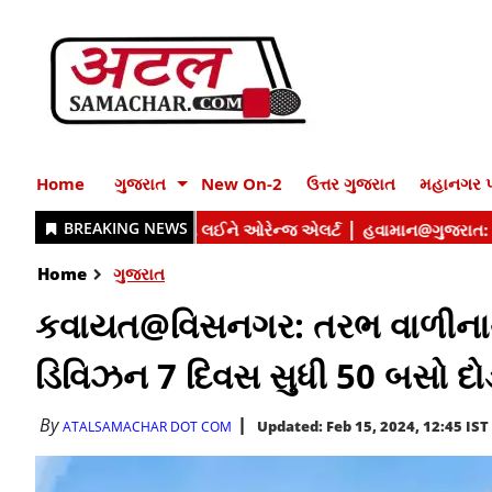
Home
ગુજરાત
New On-2
ઉત્તર ગુજરાત
મહાનગર પ
Home
ગુજરાત
કવાયત@વિસનગર: તરભ વાળીનાથ મહ
ડિવિઝન 7 દિવસ સુધી 50 બસો દો
By
Updated: Feb 15, 2024, 12:45 IST
ATALSAMACHAR DOT COM