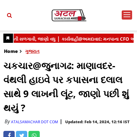
Home
ગુજરાત
ચકચાર@જુનાગઢ: માણાવદર-
વંથલી હાઇવે પર કપાસના દલાલ
સાથે 9 લાખની લૂંટ, જાણો પછી શું
થયું ?
By
Updated: Feb 14, 2024, 12:16 IST
ATALSAMACHAR DOT COM