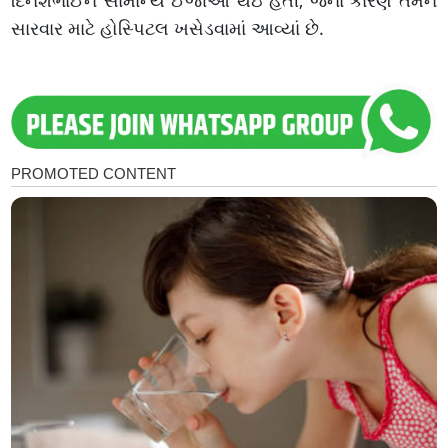
દિનેશભાઈને સામાન્ય ઈજાઓ થઇ હતી, જેના કારણે તેમને
સારવાર માટે હોસ્પિટલ ખસેડવામાં આવ્યાં છે.