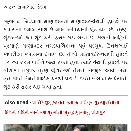
અટલ સમાચાર, ડેસ્ક
જૂનાગઢ જિલ્લાના માણાવદરમાં માણાવદર-વંથલી હાઇવે પર
કપાસના દલાલ સાથે 9 લાખ રૂપિયાની લૂંટ થઇ છે. ત્રણ
લૂંટારૂઓ આ લૂંટ કરી ફરાર થઇ ગયા છે. મળતી માહિતી
પ્રમાણે માણાવદર નગરપાલિકાના પૂર્વ પ્રમુખ દિનેશભાઈ
કાલરીયા કપાસના દલાલ છે. તેઓ માણાવદર-વંથલી હાઇવે
પર આ રકમ લઈને જય રહ્યા હતા ત્યારે વંથલી હાઇવે પર
ગૌશાળા નજીક ત્રણ લૂંટારૂઓ તેમની નજીક આવી ગયા
હતા અને તેમને બાઈક પરથી પછાડી દઈને 9 લાખ રૂપિયાની
લૂંટ કરી ફરાર થઇ ગયા હતા.
Also Read -
ધાર્મિક@ગુજરાત: આજે પવિત્ર ગુરુપૂર્ણિમાના
દિવસે મંદિરો અને આશ્રમોમાં શ્રદ્ધાળુઓનું ઘોડાપુર