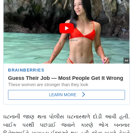
ઘટનાની જાણ થતા પોલીસ ઘટનાસ્થળે દોડી આવી હતી.
બાઈક પરથી પછડાઈ જવાને કારણે ભોગ બનનાર