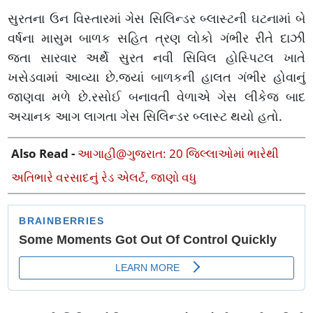
સુરતના ઉન વિસ્તારમાં ગેસ સિલિન્ડર બ્લાસ્ટની ઘટનામાં બે
વર્ષના માસુમ બાળક સહિત ત્રણ લોકો ગંભીર રીતે દાઝી
જતા સારવાર અર્થે સુરત નવી સિવિલ હોસ્પિટલ ખાતે
ખસેડવામાં આવ્યા છે.જ્યાં બાળકની હાલત ગંભીર હોવાનું
જાણવા મળે છે.રસોઈ બનાવતી વેળાએ ગેસ લીકેજ બાદ
અચાનક આગ લાગતા ગેસ સિલિન્ડર બ્લાસ્ટ થયો હતો.
Also Read -
આગાહી@ગુજરાત: 20 જિલ્લાઓમાં ભારેથી
અતિભારે વરસાદનું રેડ એલર્ટ, જાણો વધુ