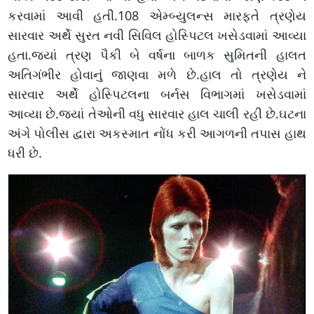
કરવામાં આવી હતી.108 એમ્બ્યુલન્સ મારફતે ત્રણેય
સારવાર અર્થે સુરત નવી સિવિલ હોસ્પિટલ ખસેડવામાં આવ્યા
હતા.જ્યાં ત્રણ પૈકી બે વર્ષના બાળક સુમિતની હાલત
અતિગંભીર હોવાનું જાણવા મળે છે.હાલ તો ત્રણેય ને
સારવાર અર્થે હોસ્પિટલના બર્નસ વિભાગમાં ખસેડવામાં
આવ્યા છે.જ્યાં તેઓની વધુ સારવાર હાલ ચાલી રહી છે.ઘટના
અંગે પોલીસ દ્વારા અકસ્માત નોંધ કરી આગળની તપાસ હાથ
ધરી છે.