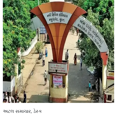
અટલ સમાચાર, ડેસ્ક