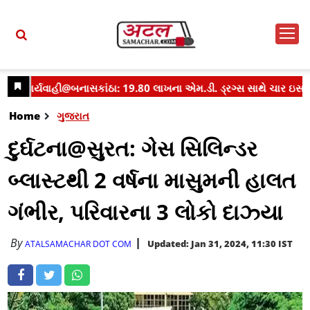
Home
ગુજરાત
દુર્ઘટના@સુરત: ગેસ સિલિન્ડર
બ્લાસ્ટથી 2 વર્ષના માસુમની હાલત
ગંભીર, પરિવારના 3 લોકો દાઝ્યા
By
Updated: Jan 31, 2024, 11:30 IST
ATALSAMACHAR DOT COM