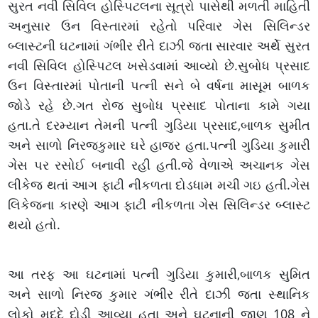
સુરત નવી સિવિલ હોસ્પિટલના સૂત્રો પાસેથી મળતી માહિતી
અનુસાર ઉન વિસ્તારમાં રહેતો પરિવાર ગેસ સિલિન્ડર
બ્લાસ્ટની ઘટનામાં ગંભીર રીતે દાઝી જતા સારવાર અર્થે સુરત
નવી સિવિલ હોસ્પિટલ ખસેડવામાં આવ્યો છે.સુબોધ પ્રસાદ
ઉન વિસ્તારમાં પોતાની પત્ની સને બે વર્ષના માસૂમ બાળક
જોડે રહે છે.ગત રોજ સુબોધ પ્રસાદ પોતાના કામે ગયા
હતા.તે દરમ્યાન તેમની પત્ની ગુડિયા પ્રસાદ,બાળક સુમીત
અને સાળો નિરજકુમાર ઘરે હાજર હતા.પત્ની ગુડિયા કુમારી
ગેસ પર રસોઈ બનાવી રહી હતી.જે વેળાએ અચાનક ગેસ
લીકેજ થતાં આગ ફાટી નીકળતા દોડધામ મચી ગઇ હતી.ગેસ
લિકેજના કારણે આગ ફાટી નીકળતા ગેસ સિલિન્ડર બ્લાસ્ટ
થયો હતો.
આ તરફ આ ઘટનામાં પત્ની ગુડિયા કુમારી,બાળક સુમિત
અને સાળો નિરજ કુમાર ગંભીર રીતે દાઝી જતા સ્થાનિક
લોકો મદદે દોડી આવ્યા હતા અને ઘટનાની જાણ 108 ને