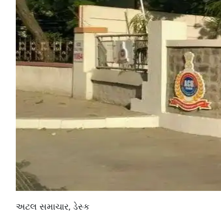
અટલ સમાચાર, ડેસ્ક