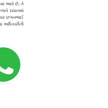
ં આવે છે, તે
ને ધ્યાનમાં
કુમાર છગનભાઈ
યા અધિકારીની