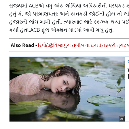
રાજ્યમાં ACBએ વધુ એક લાંચિયા અધિકારીની ધરપકડ કરી 
હતું કે, જો પ્રમાણપત્ર અને કાનકડી જોઈતી હોય તો 
હજારની લાંચ માંગી હતી, ત્યારબાદ ભારે રકઝક થયા પછ
કર્યો હતો.ACB ફૂલ એક્શન મોડમાં આવી ગયું હતું.
Also Read -
રિપોર્ટ@વિજાપુર: તબીબના ઘરમાં તસ્કરો ત્રાટ