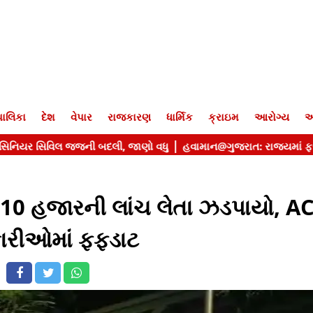
ાલિકા
દેશ
વેપાર
રાજકારણ
ધાર્મિક
ક્રાઇમ
આરોગ્ય
આ
ક 10 હજારની લાંચ લેતા ઝડપાયો, A
ારીઓમાં ફફડાટ