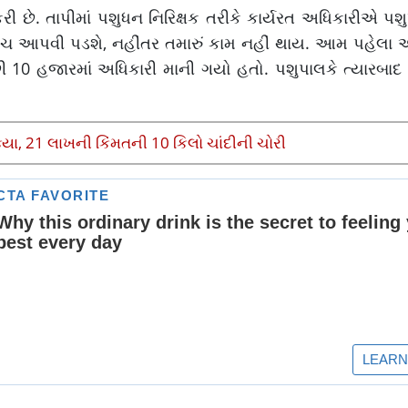
છે. તાપીમાં પશુધન નિરિક્ષક તરીકે કાર્યરત અધિકારીએ પશુપ
લાંચ આપવી પડશે, નહીંતર તમારું કામ નહીં થાય. આમ પહેલા
ી 10 હજારમાં અધિકારી માની ગયો હતો. પશુપાલકે ત્યારબાદ 
ક્યા, 21 લાખની કિંમતની 10 કિલો ચાંદીની ચોરી