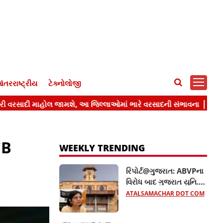
ંતરરાષ્ટ્રીય
ટેક્નોલોજી
CB
WEEKLY TRENDING
રિપોર્ટ@ગુજરાત: ABVPના
વિરોધ બાદ ગુજરાત યુનિ.ના
10 હોદ્દેદારો સસ્પેન્ડ, જાણો
ATALSAMACHAR DOT COM
સમગ્ર મામલો