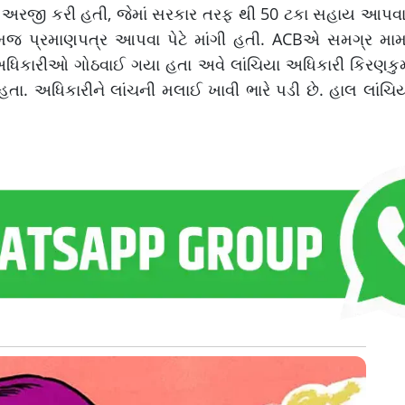
ર અરજી કરી હતી, જેમાં સરકાર તરફ થી 50 ટકા સહાય આપવામા
જ પ્રમાણપત્ર આપવા પેટે માંગી હતી. ACBએ સમગ્ર મામલા
CBના અધિકારીઓ ગોઠવાઈ ગયા હતા અવે લાંચિયા અધિકારી કિરણ
તા. અધિકારીને લાંચની મલાઈ ખાવી ભારે પડી છે. હાલ લાંચિ