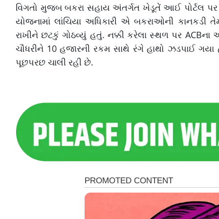
વિગતો મુજબ બકરા સહાય અંતર્ગત ખેડૂતેં આઈ પોર્ટલ પ
યોજનામાં લાંચિયા અધિકારી એ બકરાઓની કાનકડી તેમ
રાખીને છટકું ગોઠવ્યું હતું. નક્કી કરેલા સ્થળ પર A
ચૌધરીને 10 હજારની રકમ સાથે રંગે હાથો ઝડપાઈ ગયા હ
પૂછપરછ ચાલી રહી છે.