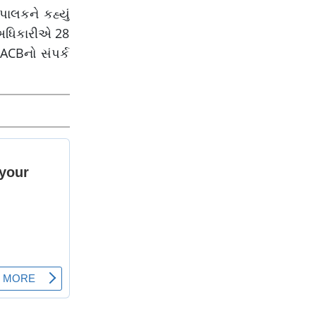
ાલકને કહ્યું
 અધિકારીએ 28
ACBનો સંપર્ક