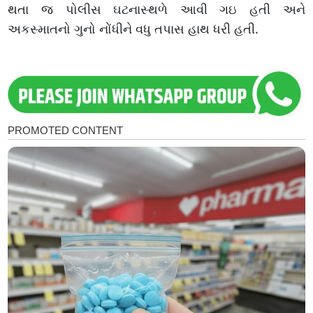
થતા જ પોલીસ ઘટનાસ્થળે આવી ગઇ હતી અને
અકસ્માતનો ગુનો નોંધીને વધુ તપાસ હાથ ધરી હતી.