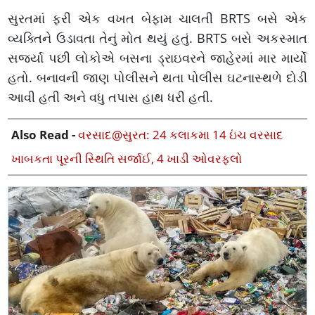
સુરતમાં ફરી એક વખત બેફામ ચાલતી BRTS બસે એક
વ્યક્તિને ઉડાવતા તેનું મોત થયું હતું. BRTS બસે અકસ્માત
સર્જ્યા પછી લોકોએ બસના ડ્રાઇવરને જાહેરમાં માર માર્યો
હતો. બનાવની જાણ પોલીસને થતા પોલીસ ઘટનાસ્થળે દોડી
આવી હતી અને વધુ તપાસ હાથ ધરી હતી.
Also Read -
વરસાદ@સુરત: 24 કલાકમા 14 ઇંચ વરસાદ
ખાબકતા પૂરની સ્થિતિ સર્જાઈ, 4 ખાડી ઓવરફ્લો