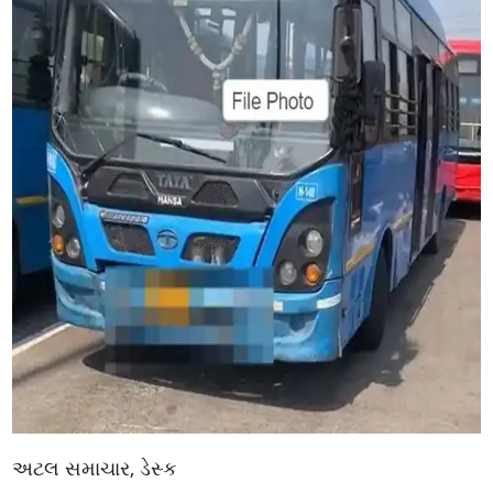
અટલ સમાચાર, ડેસ્ક