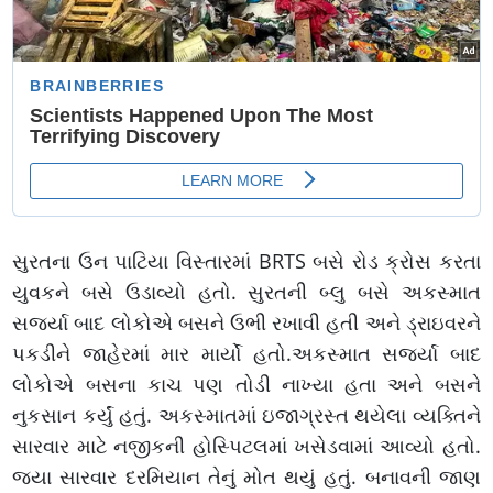
સુરતના ઉન પાટિયા વિસ્તારમાં BRTS બસે રોડ ક્રોસ કરતા
યુવકને બસે ઉડાવ્યો હતો. સુરતની બ્લુ બસે અકસ્માત
સર્જ્યા બાદ લોકોએ બસને ઉભી રખાવી હતી અને ડ્રાઇવરને
પકડીને જાહેરમાં માર માર્યો હતો.અકસ્માત સર્જ્યા બાદ
લોકોએ બસના કાચ પણ તોડી નાખ્યા હતા અને બસને
નુકસાન કર્યું હતું. અકસ્માતમાં ઇજાગ્રસ્ત થયેલા વ્યક્તિને
સારવાર માટે નજીકની હોસ્પિટલમાં ખસેડવામાં આવ્યો હતો.
જ્યા સારવાર દરમિયાન તેનું મોત થયું હતું. બનાવની જાણ