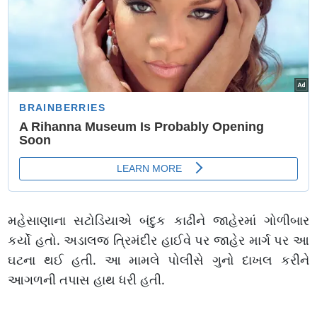
મહેસાણાના સટોડિયાએ બંદુક કાઢીને જાહેરમાં ગોળીબાર
કર્યો હતો. અડાલજ ત્રિમંદીર હાઈવે પર જાહેર માર્ગ પર આ
ઘટના થઈ હતી. આ મામલે પોલીસે ગુનો દાખલ કરીને
આગળની તપાસ હાથ ધરી હતી.