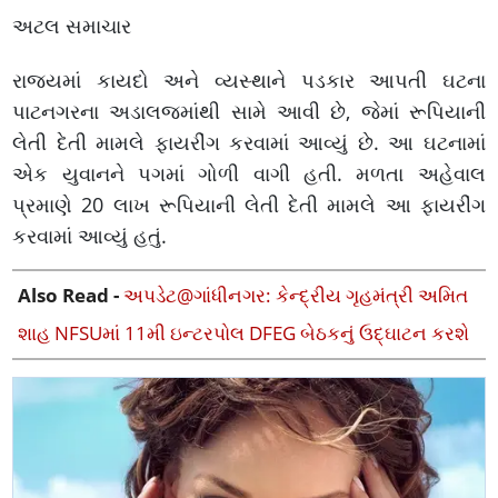
અટલ સમાચાર
રાજ્યમાં કાયદો અને વ્યસ્થાને પડકાર આપતી ઘટના
પાટનગરના અડાલજમાંથી સામે આવી છે, જેમાં રૂપિયાની
લેતી દેતી મામલે ફાયરીંગ કરવામાં આવ્યું છે. આ ઘટનામાં
એક યુવાનને પગમાં ગોળી વાગી હતી. મળતા અહેવાલ
પ્રમાણે 20 લાખ રૂપિયાની લેતી દેતી મામલે આ ફાયરીંગ
કરવામાં આવ્યું હતું.
Also Read -
અપડેટ@ગાંધીનગર: કેન્દ્રીય ગૃહમંત્રી અમિત
શાહ NFSUમાં 11મી ઇન્ટરપોલ DFEG બેઠકનું ઉદ્ઘાટન કરશે