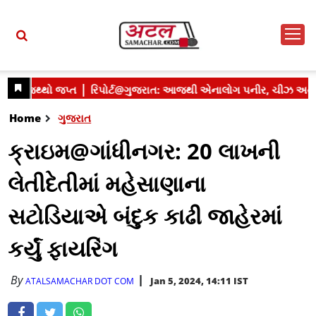
Home
ગુજરાત
ક્રાઇમ@ગાંધીનગર: 20 લાખની
લેતીદેતીમાં મહેસાણાના
સટોડિયાએ બંદુક કાઢી જાહેરમાં
કર્યું ફાયરિંગ
By
Jan 5, 2024, 14:11 IST
ATALSAMACHAR DOT COM