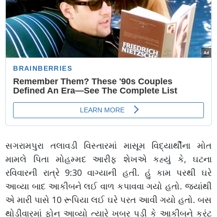
સગરામપુરા તલાવડી વિસ્તારમાં માસૂમ વિદ્યાર્થીના મોત
મામલે પિતા મોહમ્મદ આરીફ શેખએ કહ્યું કે, ઘટના
રવિવારની રાત્રે 9:30 વાગ્યાની હતી. હું કામ પરથી ઘરે
આવ્યા બાદ આકીબને લઈ વાળ કપાવવા ગયો હતો. જયાંથી
એ મારી પાસે 10 રૂપિયા લઈ ઘરે પરત આવી ગયો હતો. બસ
થોડીવારમાં ફોન આવ્યો ત્યારે ખબર પડી કે આકીબને કરંટ