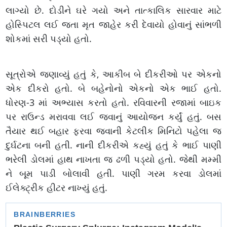
લાગ્યો છે. દોડીને ઘરે ગયો અને તાત્કાલિક સારવાર માટે
હોસ્પિટલ લઈ જતા મૃત જાહેર કરી દેવાયો હોવાનું સાંભળી
શોકમાં સરી પડ્યો હતો.
સૂત્રોએ જણાવ્યું હતું કે, આકીબ બે દીકરીઓ પર એકનો
એક દીકરો હતો. બે બહેનોનો એકનો એક ભાઈ હતો.
ધોરણ-3 માં અભ્યાસ કરતો હતો. રવિવારની રજામાં બાઇક
પર રાઉન્ડ મરાવવા લઈ જવાનું આયોજન કર્યું હતું. બસ
તૈયાર થઈ બહાર ફરવા જવાની કેટલીક મિનિટો પહેલા જ
દુર્ઘટના બની હતી. નાની દીકરીએ કહ્યું હતું કે ભાઈ પાણી
ભરેલી ડોલમાં હાથ નાખતા જ ઢળી પડ્યો હતો. જેથી મમ્મી
ને બૂમ પાડી બોલાવી હતી. પાણી ગરમ કરવા ડોલમાં
ઈલેક્ટ્રીક હીટર નાખ્યું હતું.