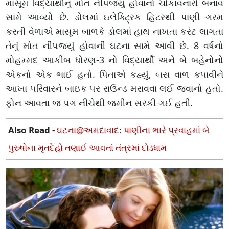
માસૂમ વિદ્યાર્થીનું મોત નીપજ્યું હોવાનો ચોંકાવનારો બનાવ
સામે આવ્યો છે. ડોલમાં ઇલેક્ટ્રિક હિટરથી પાણી ગરમ
કરતી વેળાએ માસૂમ બાળકે ડોલમાં હાથ નાખતા કરંટ લાગતા
તેનું મોત નીપજ્યું હોવાની ઘટના સામે આવી છે. 8 વર્ષનો
મોહમ્મદ આકીબ ધોરણ-3 નો વિદ્યાર્થી અને બે બહેનોનો
એકનો એક ભાઈ હતો. પિતાએ કહ્યું, બસ વાળ કપાવીને
આખા પરિવારને બાઇક પર રાઉન્ડ મરાવવા લઈ જવાનો હતો.
ફોન આવતા જ પગ નીચેથી જમીન સરકી ગઈ હતી.
Also Read -
ઘટના@અમદાવાદ: પાણીના ભારે પ્રવાહમાં બે
પુરુષોના મૃતદેહો તણાઈ આવતાં તંત્રમાં દોડધામ