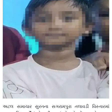
અટલ સમાચાર સુરતના સગરામપુરા તલાવડી વિસ્તારમાં