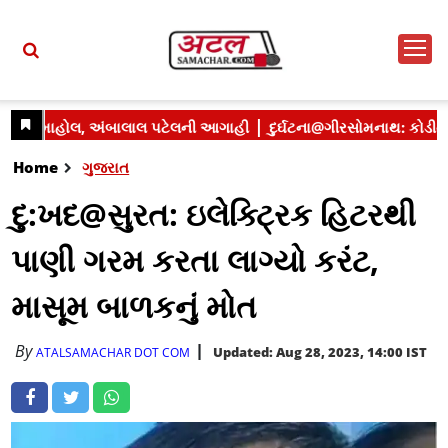
Home
ગુજરાત
દુ:ખદ@સુરત: ઇલેક્ટ્રિક હિટરથી
પાણી ગરમ કરતા લાગ્યો કરંટ,
માસૂમ બાળકનું મોત
By
Updated: Aug 28, 2023, 14:00 IST
ATALSAMACHAR DOT COM