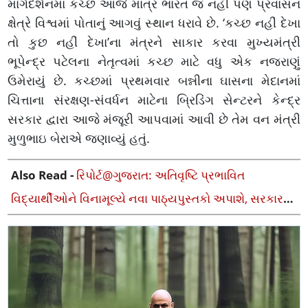
માર્ગદર્શનમાં કચ્છ આજે માત્ર ભારત જ નહીં પણ પ્રવાસન
ક્ષેત્રે વિશ્વમાં પોતાનું આગવું સ્થાન ધરાવે છે. ‘કચ્છ નહીં દેખા
તો કુછ નહીં દેખા’ના મંત્રને સાકાર કરવા મુખ્યમંત્રી
ભૂપેન્દ્ર પટેલના નેતૃત્વમાં કચ્છ માટે વધુ એક નજરાણું
ઉમેરાયું છે. કચ્છમાં પ્રથમવાર બન્નીના ઘાસના મેદાનમાં
ચિત્તાના સંરક્ષણ-સંવર્ધન માટેના બ્રિડિંગ સેન્ટરને કેન્દ્ર
સરકાર દ્વારા આજે મંજૂરી આપવામાં આવી છે તેમ વન મંત્રી
મુળુભાઇ બેરાએ જણાવ્યું હતું.
Also Read -
રિપોર્ટ@ગુજરાત: અતિવૃષ્ટિ પ્રભાવિત
વિદ્યાર્થીઓને વિનામૂલ્યે નવા પાઠ્યપુસ્તકો અપાશે, સરકારનો
નિર્ણય