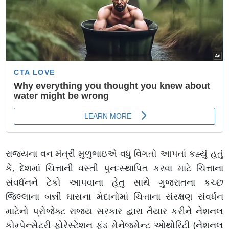
રાજ્યના વન મંત્રી મુળુભાઇએ વધુ વિગતો આપતાં કહ્યું હતું
કે, દેશમાં ચિત્તાની વસ્તી પુનઃસ્થાપિત કરવા માટે ચિત્તાના
સંવર્ધનને ટેકો આપવાના હેતુ સાથે ગુજરાતના કચ્છ
જિલ્લાના બન્ની ઘાસના મેદાનોમાં ચિત્તાના સંરક્ષણ સંવર્ધન
માટેનો પ્રોજેક્ટ રાજ્ય સરકાર દ્વારા તૈયાર કરીને નેશનલ
કોમ્પેન્સેટરી ફોરેસ્ટેશન ફંડ મેનેજમેન્ટ ઓથોરિટી (નેશનલ