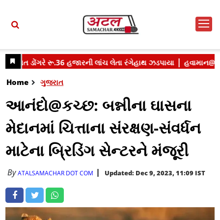
Home
ગુજરાત
આનંદો@કચ્છ: બન્નીના ઘાસના
મેદાનમાં ચિત્તાના સંરક્ષણ-સંવર્ધન
માટેના બ્રિડિંગ સેન્ટરને મંજૂરી
By
Updated: Dec 9, 2023, 11:09 IST
ATALSAMACHAR DOT COM