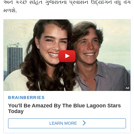
અને કચ્છ સહિત ગુજરાતના પ્રવાસન ઉદ્યોગને વધુ વેગ
મળશે.