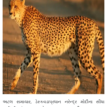
અટલ સમાચાર, ડેસ્કવડાપ્રધાન નરેન્દ્ર મોદીના સીધા