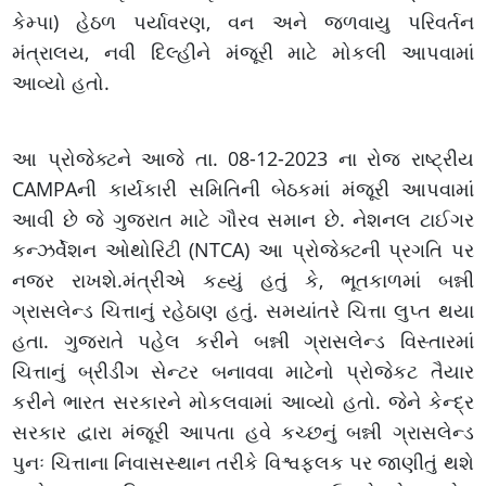
કેમ્પા) હેઠળ પર્યાવરણ, વન અને જળવાયુ પરિવર્તન
મંત્રાલય, નવી દિલ્હીને મંજૂરી માટે મોકલી આપવામાં
આવ્યો હતો.
આ પ્રોજેક્ટને આજે તા. 08-12-2023 ના રોજ રાષ્ટ્રીય
CAMPAની કાર્યકારી સમિતિની બેઠકમાં મંજૂરી આપવામાં
આવી છે જે ગુજરાત માટે ગૌરવ સમાન છે. નેશનલ ટાઈગર
કન્ઝર્વેશન ઓથોરિટી (NTCA) આ પ્રોજેક્ટની પ્રગતિ પર
નજર રાખશે.મંત્રીએ કહ્યું હતું કે, ભૂતકાળમાં બન્ની
ગ્રાસલેન્ડ ચિત્તાનું રહેઠાણ હતું. સમયાંતરે ચિત્તા લુપ્ત થયા
હતા. ગુજરાતે પહેલ કરીને બન્ની ગ્રાસલેન્ડ વિસ્તારમાં
ચિત્તાનું બ્રીડીંગ સેન્ટર બનાવવા માટેનો પ્રોજેકટ તૈયાર
કરીને ભારત સરકારને મોકલવામાં આવ્યો હતો. જેને કેન્દ્ર
સરકાર દ્વારા મંજૂરી આપતા હવે કચ્છનું બન્ની ગ્રાસલેન્ડ
પુનઃ ચિત્તાના નિવાસસ્થાન તરીકે વિશ્વફલક પર જાણીતું થશે