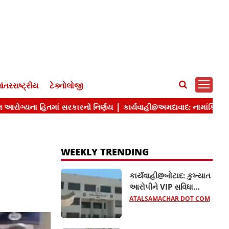
ંતરરાષ્ટ્રીય
ટેક્નોલોજી
WEEKLY TRENDING
કાર્યવાહી@બોટાદ: કુખ્યાત
આરોપીને VIP સુવિધા
આપતા બે કોન્સ્ટેબલ
ATALSAMACHAR DOT COM
સસ્પેન્ડ, જાણો વધુ