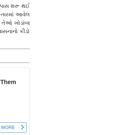
 તપાસ શરૂ થઈ
્તારમાં આવેલ
 તેઓ ખોડાંબા
વાસનાનો કીડો