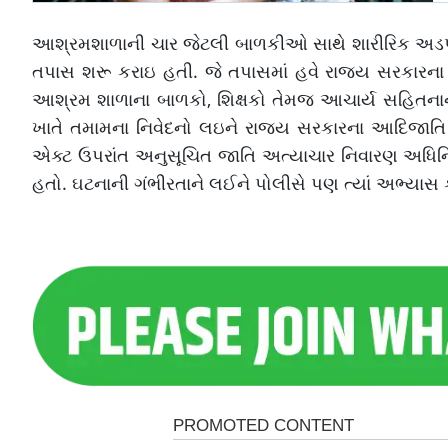
આશ્રમશાળાની ચાર જેટલી બાળકીઓ સાથે શારીરિક અડપલા
તપાસ શરૂ કરાઇ હતી. જે તપાસમાં હવે રાજ્ય સરકારન
આશ્રમ શાળાના બાળકો, શિક્ષકો તેમજ આચાર્ય સહિતનાન
ખાતે તમામના નિવેદનો લઇને રાજ્ય સરકારના આદિજાતિ વિ
એક્ટ ઉપરાંત અનુસૂચિત જાતિ અત્યાચાર નિવારણ અધિનિયમ 
હતો. ઘટનાની ગંભીરતાને લઈને પોલીસે પણ ત્યાં અભ્ય