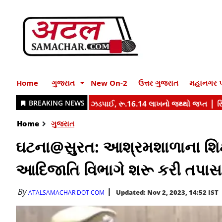
Home
ગુજરાત
New On-2
ઉત્તર ગુજરાત
મહાનગર પ
Home
ગુજરાત
ઘટના@સુરત: આશ્રમશાળાના શિક્
આદિજાતિ વિભાગે શરૂ કરી તપાસ
By
Updated: Nov 2, 2023, 14:52 IST
ATALSAMACHAR DOT COM