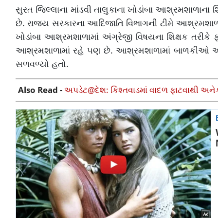
સુરત જિલ્લાના માંડવી તાલુકાના ખોડાંબા આશ્રમશાળાના 
છે. રાજ્ય સરકારના આદિજાતિ વિભાગની ટીમે આશ્રમશાળા 
ખોડાંબા આશ્રમશાળામાં અંગ્રેજી વિષયના શિક્ષક તરીકે 
આશ્રમશાળામાં રહે પણ છે. આશ્રમશાળામાં બાળકીઓ અભ્ય
સળવળ્યો હતો.
Also Read -
અપડેટ@દેશ: કિશ્તવાડમાં વાદળ ફાટવાથી અનેક ઘ