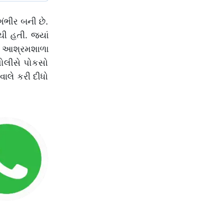
ંભીર બની છે.
ી હતી. જ્યાં
રા આશ્રમશાળા
પોલીસે પોકસો
ાલે કરી દીધો