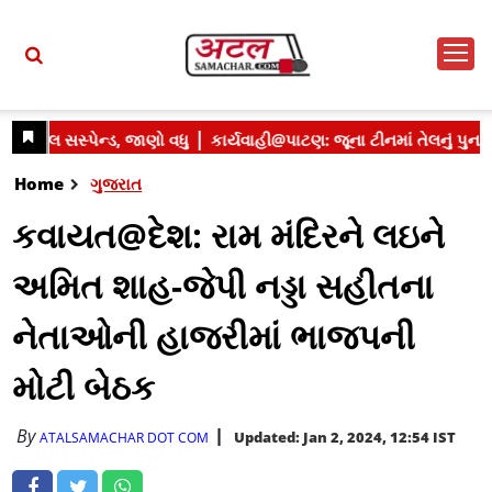
Home
ગુજરાત
કવાયત@દેશ: રામ મંદિરને લઇને
અમિત શાહ-જેપી નડ્ડા સહીતના
નેતાઓની હાજરીમાં ભાજપની
મોટી બેઠક
By
Updated: Jan 2, 2024, 12:54 IST
ATALSAMACHAR DOT COM