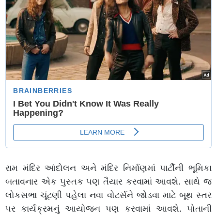
રામ મંદિર આંદોલન અને મંદિર નિર્માણમાં પાર્ટીની ભૂમિકા
બતાવનાર એક પુસ્તક પણ તૈયાર કરવામાં આવશે. સાથે જ
લોકસભા ચૂંટણી પહેલા નવા વોટર્સને જોડવા માટે બૂથ સ્તર
પર કાર્યક્રમનું આયોજન પણ કરવામાં આવશે. પોતાની