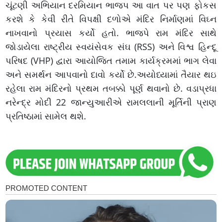
ચૂંટણી અભિયાન દરમિયાન ભાજપ આ વાત પર પણ ફોકસ
કરશે કે કેવી રીતે વિપક્ષી દળોએ મંદિર નિર્માણમાં વિઘ્ન
નાખવાનો પ્રયાસ કર્યો હતો. ભાજપે રામ મંદિર સાથે
જોડાયેલા રાષ્ટ્રીય સ્વયંસેવક સંઘ (RSS) અને વિશ્વ હિન્દૂ
પરિષદ (VHP) દ્વારા આયોજિત તમામ કાર્યક્રમમાં ભાગ લેવા
અને સમર્થન આપવાનો દાવો કર્યો છે.અયોધ્યામાં તૈયાર થઇ
રહેલા રામ મંદિરનો પ્રથમ તબક્કો પૂર્ણ થવાનો છે. વડાપ્રધા
નરેન્દ્ર મોદી 22 જાન્યુઆરીએ રામલલાની મૂર્તિની પ્રાણ
પ્રતિષ્ઠામાં સામેલ થશે.