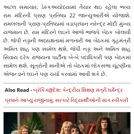
અટલ સમાચાર, ડેસ્કઅયોધ્યામાં તૈયાર થઇ રહેલા ભવ્ય
રામ મંદિરની પ્રાણ પ્રતિષ્ઠા 22 જાન્યુઆરીએ યોજાશે.
રામલલાની પ્રાણ-પ્રતિષ્ઠામાં વડાપ્રધાન નરેન્દ્ર મોદી મુખ્ય
યજમાન છે. રામ મંદિરને લઇને આજે ભાજપે બેઠક બોલાવી
છે. જેપી નડ્ડાની અધ્યક્ષતામાં મળનારી આ બેઠકમાં ગૃહમંત્રી
અમિત શાહ પણ સામેલ થશે. જેપી નડ્ડા અને અમિત શાહ
સિવાય દરેક રાજ્યના પાર્ટીના બે-બે પદાધિકારી પણ બેઠકમાં
સામેલ થશે. સૂત્રોની માનીએ તો બેઠકમાં લોકસભા ચૂંટણીના
એજન્ડાને લઇને પણ ચર્ચા કરવામાં આવી શકે છે.
Also Read -
બ્રેકિંગ@દેશ: કેન્દ્રીય શિક્ષણ મંત્રી ધર્મેન્દ્ર
પ્રધાને આપ્યું રાજીનામું, સરકારે વિદ્યાર્થીઓની માંગ સ્વીકારી