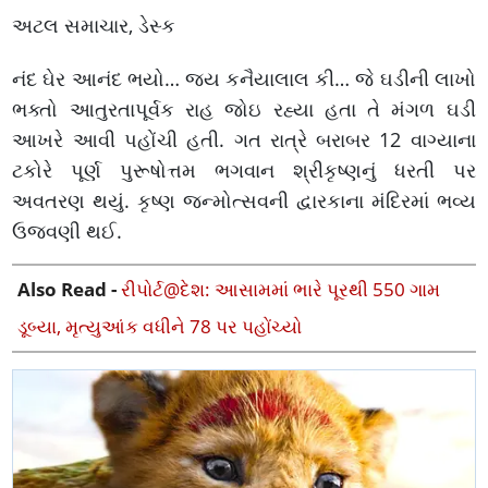
અટલ સમાચાર, ડેસ્ક
નંદ ઘેર આનંદ ભયો… જય કનૈયાલાલ કી… જે ઘડીની લાખો
ભક્તો આતુરતાપૂર્વક રાહ જોઇ રહ્યા હતા તે મંગળ ઘડી
આખરે આવી પહોંચી હતી. ગત રાત્રે બરાબર 12 વાગ્યાના
ટકોરે પૂર્ણ પુરૂષોત્તમ ભગવાન શ્રીકૃષ્ણનું ધરતી પર
અવતરણ થયું. કૃષ્ણ જન્મોત્સવની દ્વારકાના મંદિરમાં ભવ્ય
ઉજવણી થઈ.
Also Read -
રીપોર્ટ@દેશ: આસામમાં ભારે પૂરથી 550 ગામ
ડૂબ્યા, મૃત્યુઆંક વધીને 78 પર પહોંચ્યો