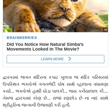
દ્વારકામાં જગત મંદિરના કપાટ ખુલતા જ મંદિર પરિસરમાં
ઉપસ્થિત ભક્તોએ ગગનભેદી ઘોષ સાથે વ્હાલાના વધામણા
કર્યા… ભક્તોએ હાથી ઘોડા પાલકી… જય કનૈયાલાલ કી….
તેમજ દ્વારકામાં કોણ છે… રાજા રણછોડ છે ના નાદ સાથે
શ્રીહરિના જન્મની ઉજવણી કરી હતી.