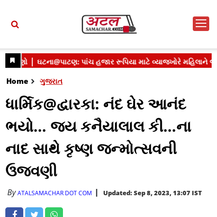
Home
ગુજરાત
ધાર્મિક@દ્વારકા: નંદ ઘેર આનંદ
ભયો… જય કનૈયાલાલ કી…ના
નાદ સાથે કૃષ્ણ જન્મોત્સવની
ઉજવણી
By
Updated: Sep 8, 2023, 13:07 IST
ATALSAMACHAR DOT COM