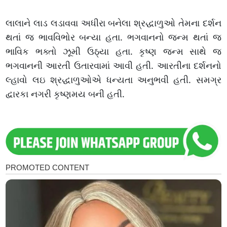
લાલાને લાડ લડાવવા અધીરા બનેલા શ્રદ્ધાળુઓ તેમના દર્શન
થતાં જ ભાવવિભોર બન્યા હતા. ભગવાનનો જન્મ થતાં જ
ભાવિક ભક્તો ઝૂમી ઉઠ્યા હતા. કૃષ્ણ જન્મ સાથે જ
ભગવાનની આરતી ઉતારવામાં આવી હતી. આરતીના દર્શનનો
લ્હાવો લઇ શ્રદ્ધાળુઓએ ધન્યતા અનુભવી હતી. સમગ્ર
દ્વારકા નગરી કૃષ્ણમય બની હતી.