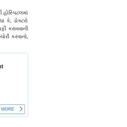
 હોસ્પિટલમાં
કે, ડોક્ટરો
ાફી કરાવવાની
ચોરી કરવાનો,