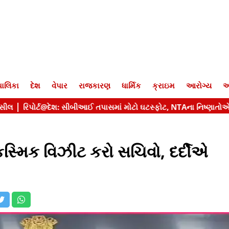
ાલિકા
દેશ
વેપાર
રાજકારણ
ધાર્મિક
ક્રાઇમ
આરોગ્ય
આ
સ્મિક વિઝીટ કરો સચિવો, દર્દીએ