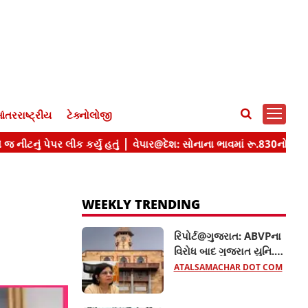
ંતરરાષ્ટ્રીય
ટેક્નોલોજી
WEEKLY TRENDING
રિપોર્ટ@ગુજરાત: ABVPના
વિરોધ બાદ ગુજરાત યુનિ.ના
10 હોદ્દેદારો સસ્પેન્ડ, જાણો
ATALSAMACHAR DOT COM
સમગ્ર મામલો