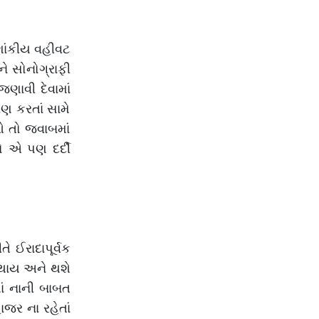
ણાંકીય વહીવટ
ને સોનોગ્રાફી
જણાવી દેવામાં
ાણ કરતાં સામે
ઓ તો જવાબમાં
ો એ પણ દર્દી
ે ઈરાદાપૂર્વક
િ થાય અને થશે
ાં નાની બાબત
ાજર ના રહેતાં