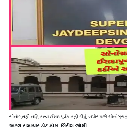
સોનોગ્રાફી નહિ કરવા ઈરાદાપૂર્વક કહી દીધું, બપોર પછી સોનોગ્રાફ
અટલ સમાચાર ડોટ કોમ, ગિરીશ જોશી