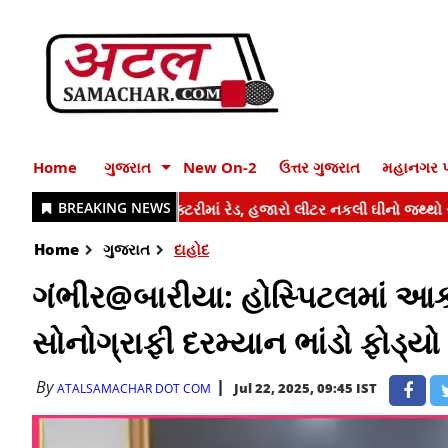
Home
ગુજરાત
New On-2
ઉત્તર ગુજરાત
મહાનગર પ
Home
ગુજરાત
દાહોદ
ગંભીર@બારીયા: હોસ્પિટલમાં આક
સોનોગ્રાફી દરમ્યાન ભાંડો ફોડ્યો
By
Jul 22, 2025, 09:45 IST
ATALSAMACHAR DOT COM