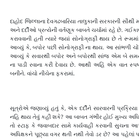
દાહોદ જિલ્લાના દેવગઢબારિયા તાલુકાની સરકારની સૌથી મ
અને દર્દીઓ પ્રત્યેની વર્તણૂક બાબતે ચર્ચામાં રહે છે. 
કરાવવાની હતી ત્યારે જ્યાં સોનોગ્રાફી થાય છે તે રૂમમાં
આવ્યું કે, બપોર પછી સોનોગ્રાફી ના થાય. આ સાંભળી ચોં
આવ્યું કે સવારથી બપોર અને બપોરથી સાંજ એમ બે સમય
ના પાડી રવાના કરી દેવાય છે. આથી અહિં એક વાત સ્પ
બનીને. વાંચો નીચેના ફકરામાં.
સૂત્રોએ જણાવ્યું હતું કે, એક દર્દીને સારવારની પ્રક્રિ
નહિ થાય તેવું કહી શકે? આ બાબત ગંભીર હોઈ મુખ્ય અધિકા
તો સ્ટાફ કે જવાબદાર સામે કાર્યવાહી કરવાની સુચના આપ
અધિક્ષકને પૂછ્યા વગર થતી નથી તેવો ડર છે? આ પહેલાં પ