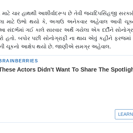
માટે ચાર હાથથી આશીર્વાદરૂપ છે તેવી જયદિપસિંહજી સરકારી
 માટે ઉભો થયો કે, અગાઉ અનેકવાર અહેવાલ આવી ચૂક્યા 
સંદર્ભમાં ગઈ કાલે સારવાર અર્થે ગયેલા એક દર્દીને સોનોગ્ર
નારો હતો. બપોર પછી સોનોગ્રાફી ના થાય એવું કહીને ફરજમાં 
્રકારની ચૂકનો આક્ષેપ થયો છે. જાણીએ સમગ્ર અહેવાલ.