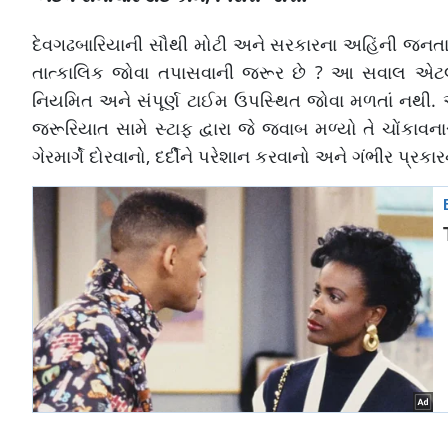
દેવગઢબારિયાની સૌથી મોટી અને સરકારના અહિંની જનતા 
તાત્કાલિક જોવા તપાસવાની જરૂર છે ? આ સવાલ એટલા
નિયમિત અને સંપૂર્ણ ટાઈમ ઉપસ્થિત જોવા મળતાં નથી. આ 
જરૂરિયાત સામે સ્ટાફ દ્વારા જે જવાબ મળ્યો તે ચોંકાવ
ગેરમાર્ગે દોરવાનો, દર્દીને પરેશાન કરવાનો અને ગંભીર પ