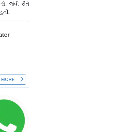
ો. જેવી રીતે
હતી.