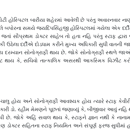
ોટી હોસ્પિટલ બારીયા શહેરમાં આવેલી છે પરંતુ અવારનવાર ના
ગઈકાલે બપોરના સમયે જયદિપસિંહજી હોસ્પિટલમાં ગયેલા એક દર્દી
 જતાં સૌપ્રથમ ડોક્ટર સાહેબ તો હતા નહિ પરંતુ સ્ટાફ દ્વારા 
કી ઉઠેલા દર્દીએ દોડધામ કરીને મુખ્ય અધિકારી સુધી વાતની જ
 દરમ્યાન સોનોગ્રાફી થાય છે. જોકે સોનોગ્રાફી સ્થળે જા
ષ્ટ થાય કે, સચિવો તાત્કાલિક અસરથી આકસ્મિક વિઝીટ કર
યા ચાલુ હોય અને સોનોગ્રાફી આવશ્યક હોય ત્યારે સ્ટાફ કેવીરીત
રી ડો. રહીમ મેમણને પૂછતાં જણાવ્યું કે, બીજીવાર આવું નહ
ી છે. જોકે અહિં સવાલ થાય કે, સ્ટાફને જ્ઞાન નથી કે નાનામ
ણ ડોક્ટર સહિતના સ્ટાફ નિયમિત અને સંપૂર્ણ ફરજ સુધીમાં હ