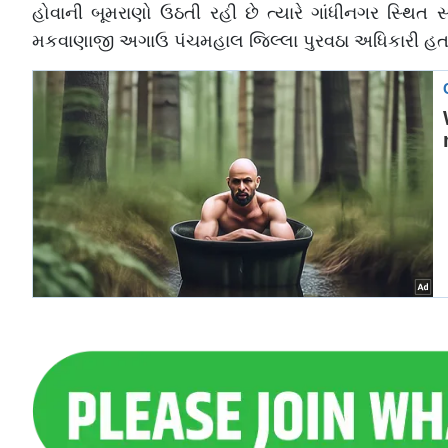
હોવાની બૂમરાણો ઉઠતી રહી છે ત્યારે ગાંધીનગર સ્થિત
મકવાણાજી અગાઉ પંચમહાલ જિલ્લા પુરવઠા અધિકારી હતા 