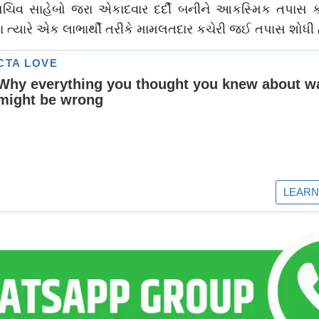
 સચિવ સાહેબો જરા એકાદવાર દર્દી બનીને આકસ્મિક તપાસ કર
ત્યારે એક લાભાર્થી તરીકે મામલતદાર કચેરી જઈ તપાસ શોધી 