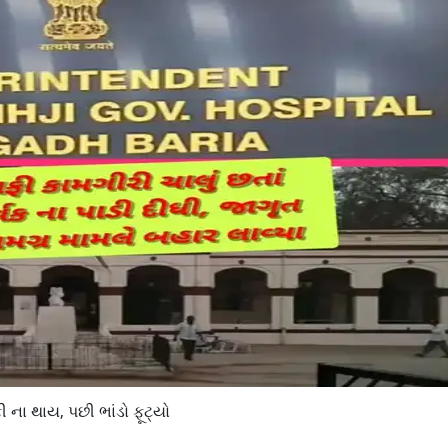
ી ના થાય, પછી ભાંડો ફૂટ્યો