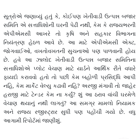
સૂત્રોએ જણાવ્યું હતું કે, કોઈપણ ખેતીવાડી ઉત્પન્ન બજાર
સમિતિ એ સત્તાધિશોની ઘરની પેઢી નથી, કેમ કે રાજ્યભરની
એપીએમસી આખરે તો કૃષિ અને સહકાર વિભાગના
નિયંત્રણ હેઠળ આવે છે. આ માટે એપીએમસી એક્ટ,
જોગવાઈઓ, વખતોવખતની સુચનાઓ પણ પાળવાની હોય
છે. હવે આ ઝાલોદ ખેતીવાડી ઉત્પન્ન બજાર સમિતિના
સત્તાધિશોએ પ્લોટ વેચાણ માટે યાર્ડને આર્થિક રીતે વધારે
ફાયદો કરાવવો હતો તો પછી કેમ બહોળી પ્રસિદ્ધિ આપી
નહિ, કેમ માર્કેટ વેલ્યુ કઢાવી નહિ? અરજી મંગાવી તો જાહેર
હરાજી માટે ટેન્ડર કેમ ના કર્યું? શું આ ઠરાવ વાંચી ઘરમેળે
વેચાણ થયાનું નથી લાગતું? આ સમગ્ર મામલો નિયામક
અને રાજ્ય રજીસ્ટ્રાર સુધી પણ પહોંચી ગયો છે. વધુ
આગામી રિપોર્ટમાં જાણીશું.