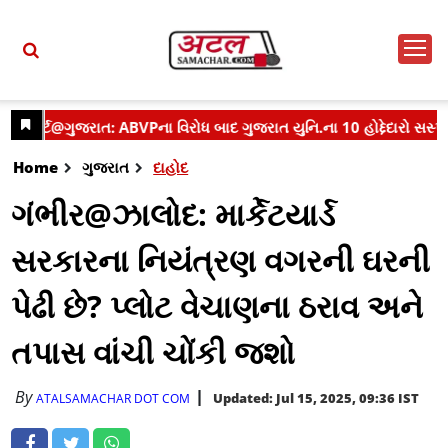
Home
ગુજરાત
દાહોદ
ગંભીર@ઝાલોદ: માર્કેટયાર્ડ
સરકારના નિયંત્રણ વગરની ઘરની
પેઢી છે? પ્લોટ વેચાણના ઠરાવ અને
તપાસ વાંચી ચોંકી જશો
By
Updated: Jul 15, 2025, 09:36 IST
ATALSAMACHAR DOT COM