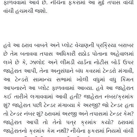
ફાળવવામાં આવે છે. નીચેના ફકરામાં આ મુદ્દે તપાસ વાંચી
વાંચી હચમચી જશો.
હવે આ ઠરાવ બાબતે અને પ્લોટ વેચાણની પ્રક્રિયા બરાબર
છે તેમ બતાવવા તપાસ અધિકારી રાઠોડ પોતાના અહેવાલમાં
લખે છે કે, ઝાલોદ અને લીંમડી યાર્ડના નોટીસ બોર્ડ ઉપર
જાહેરાત આપી, તેના અનુસંધાને બંધ કવરમાં ટેન્ડરો મંગાવી,
આ ટેન્ડરો સામાન્ય સભામાં ખોલી વધુમાં વધુ કિંમત
આપનારને આ પ્લોટ ફાળવવામાં આવ્યા. હવે આ જાહેરાત
કઈ તારીખે લગાવવામાં આવી હતી? જાહેરાત નંબર/ક્રમાંક
શું? જાહેરાત પછી ટેન્ડર મંગાવ્યા કે અરજી? જો ટેન્ડર હતા
તો ટેન્ડર નંબર શું? ઠરાવમાં અરજી અને તપાસમાં ટેન્ડર કેમ?
જાહેરાત આપી તો તેનો પત્ર ક્રમાંક કયો? ઠરાવમાં
જાહેરાતનો ક્રમાંક કેમ નથી? નીચેના ફકરામાં નિયમો વાંચી