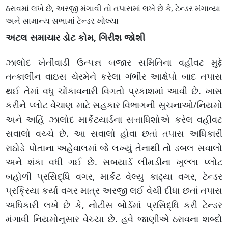
ઠરાવમાં લખે છે, અરજી મંગાવી તો તપાસમાં લખે છે કે, ટેન્ડર મંગાવ્યા
અને સામાન્ય સભામાં ટેન્ડર ખોલ્યા
અટલ સમાચાર ડોટ કોમ, ગિરીશ જોશી
ઝાલોદ ખેતીવાડી ઉત્પન્ન બજાર
સમિતિના વહીવટ મુદ્દે
તત્કાલીન વાઇસ ચેરમેને કરેલા ગંભીર આક્ષેપો બાદ તપાસ
થઈ તેમાં વધુ ચોંકાવનારી વિગતો પ્રકાશમાં આવી છે. ખાસ
કરીને પ્લોટ વેચાણ માટે સહકાર વિભાગની સુચનાઓ/નિયમો
અને અહિં ઝાલોદ માર્કેટયાર્ડના સત્તાધિશોએ કરેલ વહીવટ
સવાલો વચ્ચે છે. આ સવાલો હોવા છતાં તપાસ અધિકારી
રાઠોડે પોતાના અહેવાલમાં જે લખ્યું તેનાથી તો ડબલ સવાલો
અને શંકા વધી ગઈ છે. સબયાર્ડ લીમડીના ખુલ્લા પ્લોટ
બહોળી પ્રસિદ્ધિ વગર, માર્કેટ વેલ્યુ કાઢ્યા વગર, ટેન્ડર
પ્રક્રિયા કર્યા વગર માત્ર અરજી લઈ વેચી દીધા છતાં તપાસ
અધિકારી લખે છે કે, નોટીસ બોર્ડમાં પ્રસિદ્ધિ કરી ટેન્ડર
મંગાવી નિયમોનુસાર વેચ્યા છે. હવે જાણીએ ઠરાવના શબ્દો