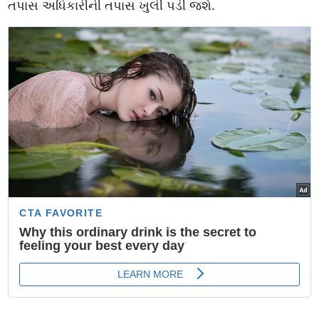
તપાસ અધિકારીની તપાસ ખુલી પડી જશે.