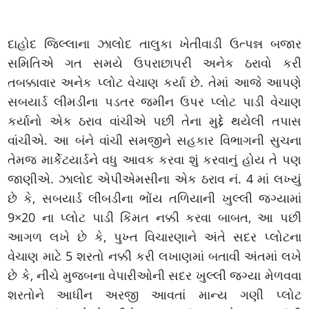
દાહોદ જિલ્લાના ઝાલોદ તાલુકા ખેતીવાડી ઉત્પન્ન બજાર
સમિતિએ ગત સમયે ઉપરાછાપરી અનેક ઠરાવો કરી
તબક્કાવાર અનેક પ્લોટ વેચાણ કર્યા છે. તેમાં આજે આપણે
સબયાર્ડ લીમડીના પડતર જમીન ઉપર પ્લોટ પાડી વેચાણ
કર્યાનો એક ઠરાવ વાંચીએ પછી તેના મુદ્દે થયેલી તપાસ
વાંચીએ. આ બંને વાંચી સમજીને સહકાર વિભાગની સુચના
તેમજ માર્કેટયાર્ડને વધુ આવક કરવા શું કરવાનું હોય તે પણ
જાણીએ. ઝાલોદ એપીએમસીના એક ઠરાવ નં. 4 માં લખ્યું
છે કે, સબયાર્ડ લીંબડીના ભોંય તળિયાની ખુલ્લી જગ્યામાં
9×20 ના પ્લોટ પાડી કિંમત નક્કી કરવા બાબત, આ પછી
આગળ લખે છે કે, પુખ્ત વિચારણાને અંતે સદર પ્લોટના
વેચાણ માટે 5 શરતો નક્કી કરી લખાણમાં બતાવી અંતમાં લખે
છે કે, નીચે મુજબના વેપારીઓની સદર ખુલ્લી જગ્યા મેળવવા
શરતોને આધીન અરજી આવતાં માન્ય ગણી પ્લોટ