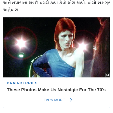
અને તપાસના શબ્દો વચ્ચે ક્યાં કેવો ખેલ થયો. વાંચો સમગ્ર
અહેવાલ.