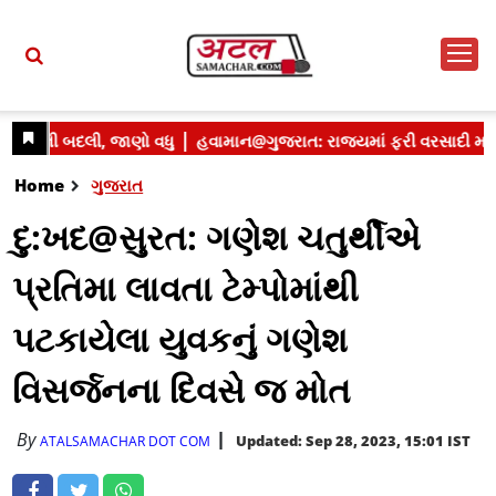
Home
ગુજરાત
દુ:ખદ@સુરત: ગણેશ ચતુર્થીએ
પ્રતિમા લાવતા ટેમ્પોમાંથી
પટકાયેલા યુવકનું ગણેશ
વિસર્જનના દિવસે જ મોત
By
Updated: Sep 28, 2023, 15:01 IST
ATALSAMACHAR DOT COM