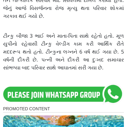
તેને તાત્કાલિક સારવાર માટે સિવિલમાં દાખલ કરાયો હતો.
જેનું આજે વિસર્જનના રોજ મૃત્યુ થતા પરિવાર શોકમાં
ગરકાવ થઈ ગયો છે.
ટીન્કુ બીજા 3 ભાઈ અને માતા-પિતા સાથે રહેતો હતો. મૂળ
યુપીનો રહેવાસી ટીન્કુ વેલ્ડીંગ કામ કરી આર્થિક રીતે
મદદરૂપ થતો હતો. ટીન્કુના લગ્નને 6 વર્ષ થઈ ગયા છે. 5
વર્ષની દીકરી છે. પત્ની અને દીકરી આ દુઃખદ સમાચાર
સાંભળ્યા બાદ પરિવાર સાથે આઘાતમાં સરી ગયા છે.