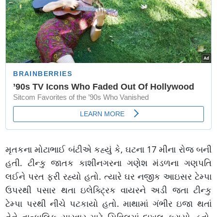
મૃતકના મોટાભાઈ બંટીએ કહ્યું કે, ઘટના 17 મીના રોજ બની
હતી. ટીન્કુ જાતક કાશીનગરના ગણેશ મંડળના ગણપતિ
લઈને પરત ફરી રહ્યો હતો. ત્યારે ઘર નજીક આઇસર ટેમ્પા
ઉપરથી પસાર થતા ઇલેક્ટ્રિક વાયરને અડી જતા ટીન્કુ
ટેમ્પા પરથી નીચે પટકાયો હતો. માથામાં ગંભીર ઇજા થતાં