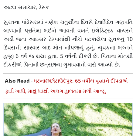
અટલ સમાચાર, ડેસ્ક
સુરતના પાંડેસરામાં ગણેશ ચતુર્થીના દિવસે દેવાધિદેવ ગણપતિ
બાપ્પાની પ્રતિમા લઈને આવતી વખતે ઇલેક્ટ્રિક વાયરને
અડી જતા આઇસર ટેમ્પામાંથી નીચે પટકાયેલા યુવકનું 10
દિવસની સારવાર બાદ મોત નીપજ્યું હતું. યુવકના લગ્નને
હજી 6 વર્ષ જ થયા હતા. 5 વર્ષની દીકરી છે. પિતાના મોતથી
દીકરીએ પિતાની છત્રછાયા ગુમાવવાનો વારો આવ્યો છે.
Also Read -
ઘટના@છોટાઉદેપુર: 65 વર્ષીય વૃદ્ધાને દીપડાએ
ફાડી ખાધી, માથું ધડથી અલગ હાલતમાં મળી આવ્યું