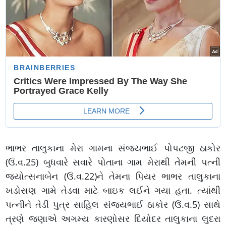
ભાભર તાલુકાના મેરા ગામના સંજયભાઈ પોપટજી ઠાકોર
(ઉં.વ.25) બુધવારે સવારે પોતાના ગામ મેરાથી તેમની પત્ની
જ્યોત્સનાબેન (ઉં.વ.22)ને તેમના પિયર ભાભર તાલુકાના
ખડોસણ ગામે તેડવા માટે બાઇક લઈને ગયા હતા. ત્યાંથી
પત્નીને તેડી પુત્ર સાહિલ સંજયભાઈ ઠાકોર (ઉં.વ.5) સાથે
ત્રણે જણાએ અગમ્ય કારણોસર દિયોદર તાલુકાના લુદરા