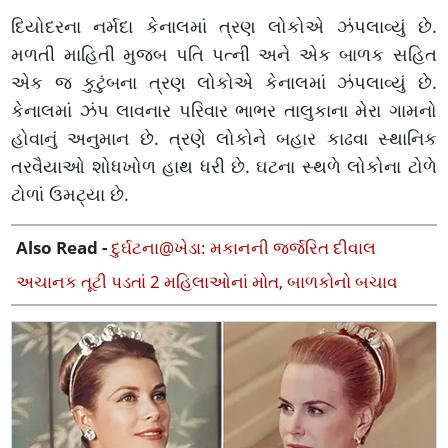
દિયોદરના નર્મદા કેનાલમાં ત્રણ લોકોએ ઝંપલાવ્યું છે.
મળતી માહિતી મુજબ પતિ પત્ની અને એક બાળક સહિત
એક જ કુટુંબના ત્રણ લોકોએ કેનાલમાં ઝંપલાવ્યું છે.
કેનાલમાં ઝંપ લાવનાર પરિવાર ભાભર તાલુકાના મેરા ગામનો
હોવાનું અનુમાન છે. ત્રણે લોકોને બહાર કાઢવા સ્થાનિક
તરવૈયાઓ શોધખોળ હાથ ધરી છે. ઘટના સ્થળે લોકોના ટોળે
ટોળાં ઉમટ્યા છે.
Also Read -
દુર્ઘટના@ખેડા: મકાનની જર્જરિત દીવાલ
અચાનક તૂટી પડતાં 2 મહિલાઓનાં મોત, બાળકોનો બચાવ