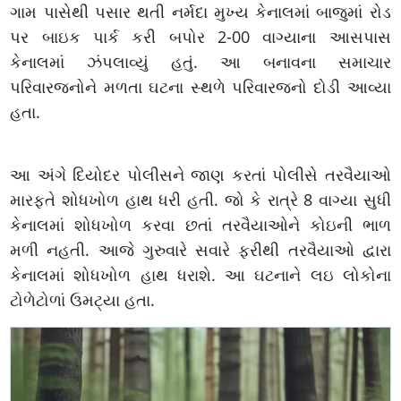
ગામ પાસેથી પસાર થતી નર્મદા મુખ્ય કેનાલમાં બાજુમાં રોડ
પર બાઇક પાર્ક કરી બપોર 2-00 વાગ્યાના આસપાસ
કેનાલમાં ઝંપલાવ્યું હતું. આ બનાવના સમાચાર
પરિવારજનોને મળતા ઘટના સ્થળે પરિવારજનો દોડી આવ્યા
હતા.
આ અંગે દિયોદર પોલીસને જાણ કરતાં પોલીસે તરવૈયાઓ
મારફતે શોધખોળ હાથ ધરી હતી. જો કે રાત્રે 8 વાગ્યા સુધી
કેનાલમાં શોધખોળ કરવા છતાં તરવૈયાઓને કોઇની ભાળ
મળી નહતી. આજે ગુરુવારે સવારે ફરીથી તરવૈયાઓ દ્વારા
કેનાલમાં શોધખોળ હાથ ધરાશે. આ ઘટનાને લઇ લોકોના
ટોળેટોળાં ઉમટ્યા હતા.