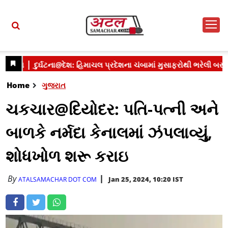
Home
ગુજરાત
ચકચાર@દિયોદર: પતિ-પત્ની અને
બાળકે નર્મદા કેનાલમાં ઝંપલાવ્યું,
શોધખોળ શરૂ કરાઇ
By
Jan 25, 2024, 10:20 IST
ATALSAMACHAR DOT COM