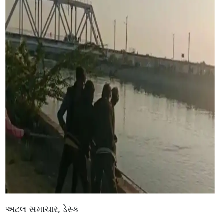
અટલ સમાચાર, ડેસ્ક