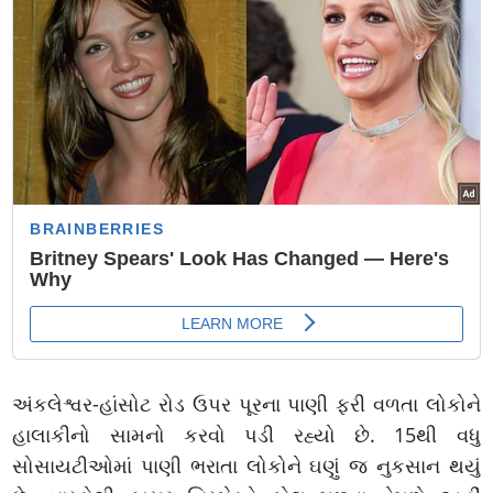
અંકલેશ્વર-હાંસોટ રોડ ઉપર પૂરના પાણી ફરી વળતા લોકોને
હાલાકીનો સામનો કરવો પડી રહ્યો છે. 15થી વધુ
સોસાયટીઓમાં પાણી ભરાતા લોકોને ઘણું જ નુકસાન થયું