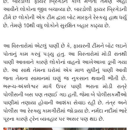
છે. બારડોલી ફાયર બ્રિગેડને કોલ મળતા તેમણે અહીં
આવીને લોકોના જીવ બચાવ્યા છે. બારડોલી ફાયર બ્રિગેડની
ટીમે છ લોકોની એક ટીમ દ્વારા બોટ મારફતે રેસ્કયુ હાથ ધર્યુ
છે. તેમણે 10થી વધુ લોકોને સુરક્ષિત બહાર કાઢ્યા છે.
આ વિસ્તારોમાં એટલું પાણી છે કે, ફાયરની ટીમને બોટ લઇને
પોતાનું કામ કરવું પડ્યુ હતુ. આ વિસ્તારોમાં મોડી રાતથી
પાણી આવવાને કારણે લોકોનાં વાહનો આખેઆખા ડૂબી ગયા
છે. આ સાથે તેમના ઘરોમાં એક માળ સુધીનું પાણી આવી
જતા તેમના સામાનમાં ઘણું જ નુકસાન થવાની ભીતી છે.
ભરૂચ-અંક્લેશ્વર માર્ગ ઉપર પાણી ભરાતા મોડી રાત્રે
પોલીસની બસ પણ તણાઈ ગઇ હતી. જેમા બે પોલીસકર્મીઓ
પાણીમાં તણાયા હોવાની આશંકા સેવાઇ રહી છે. તંત્ર અને
પોલીસ આ રેસ્ક્યુ કામગીરીમાં જોડાયા છે. નર્મદા નદીમાં ભારે
પૂરના કારણે ટ્રેન વ્યવહાર પર અસર પણ થઇ છે.