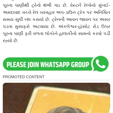
પૂરના પાણીથી ટ્રેનો થંભી ગઇ છે. વેસ્ટર્ન રેલ્વેનો મુંબઈ-
અમદાવાદ વચ્ચે રેલ વ્યવહાર અપ-ડાઉન ટ્રેક પર અનિશ્ચિત
સમય સુધી બંધ કરાયો છે. ટ્રેનની આવન જાવન પર અસર
પડતા મુસાફરો અટવાયા છે. અંકલેશ્વર-હાંસોટ રોડ ઉપર
પૂરના પાણી ફરી વળતા લોકોને હાલાકીનો સામનો કરવો પડી
રહ્યો છે.