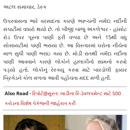
અટલ સમાચાર, ડેસ્ક
ઉપરવાસના ભારે વરસાદના કારણે ભરૂચની નર્મદા નદીની
સપાટીમાં વધારો થયો છે. તો બીજી બાજુ અંકલેશ્વર - હાંસોટ
રોડ ઉપર પૂરના પાણી ફરી વળ્યા છે અને 15થી વધુ
સોસાયટીમાં પાણી ભરાયા છે. આ વિસ્તારમાં ઘરોના નીચેના
માળ સુધી પાણી ભરાઇ ગયા છે. મોડી રાતથી નર્મદા નદીના
પાણી આવવાને કારણે લોકોને હાલાકીનો સામનો કરવો
પડ્યો હતો. લોકોનું રેસ્ક્યૂ કરવા માટે બારડોલી ફાયર
બ્રિગેડને કોલ મળતા આવી પહોંચતા મદદ મળી હતી.
Also Read -
રિપોર્ટ@સુરત: ખાડીના રિ-ડેવલપમેન્ટ માટે 500
કરોડના વિશેષ પેકેજની જાહેરાત કરી