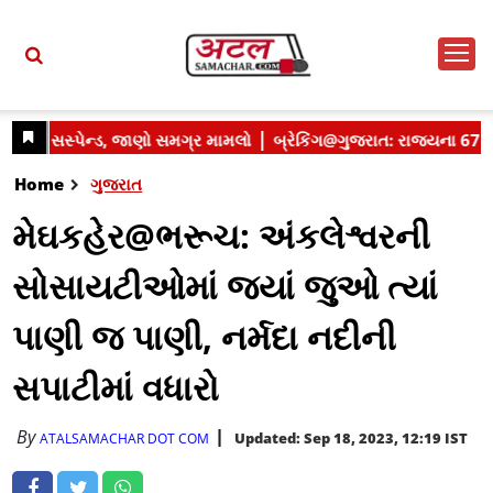
Home
ગુજરાત
મેઘકહેર@ભરૂચ: અંકલેશ્વરની
સોસાયટીઓમાં જ્યાં જુઓ ત્યાં
પાણી જ પાણી, નર્મદા નદીની
સપાટીમાં વધારો
By
Updated: Sep 18, 2023, 12:19 IST
ATALSAMACHAR DOT COM