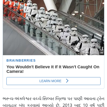
ભરૂચ-અંક્લેશ્વર વચ્ચે સિલ્વર બ્રિજ પર પાણી આવતા ટ્રેન
વ્યવહાર બંધ કરવામાં આવ્યો છે. 2013 બાદ 10 વર્ષ પછી