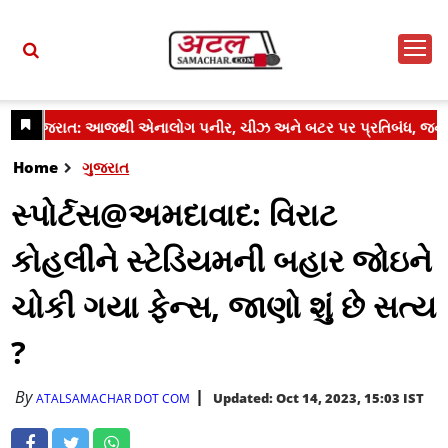
Home
ગુજરાત
સ્પોર્ટસ@અમદાવાદ: વિરાટ
કોહલીને સ્ટેડિયમની બહાર જોઇને
ચોકી ગયા ફેન્સ, જાણો શું છે સત્ય
?
By
Updated: Oct 14, 2023, 15:03 IST
ATALSAMACHAR DOT COM