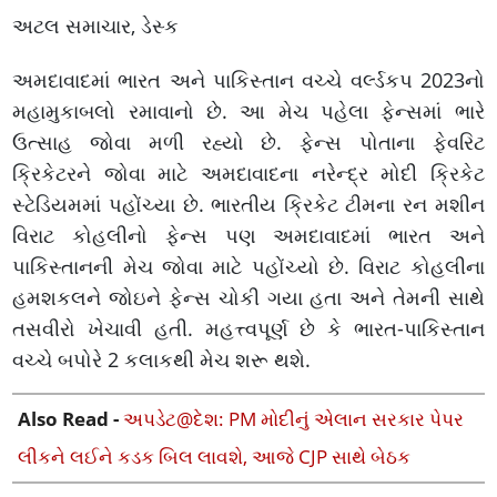
અટલ સમાચાર, ડેસ્ક
અમદાવાદમાં ભારત અને પાકિસ્તાન વચ્ચે વર્લ્ડકપ 2023નો
મહામુકાબલો રમાવાનો છે. આ મેચ પહેલા ફેન્સમાં ભારે
ઉત્સાહ જોવા મળી રહ્યો છે. ફેન્સ પોતાના ફેવરિટ
ક્રિકેટરને જોવા માટે અમદાવાદના નરેન્દ્ર મોદી ક્રિકેટ
સ્ટેડિયમમાં પહોંચ્યા છે. ભારતીય ક્રિકેટ ટીમના રન મશીન
વિરાટ કોહલીનો ફેન્સ પણ અમદાવાદમાં ભારત અને
પાકિસ્તાનની મેચ જોવા માટે પહોંચ્યો છે. વિરાટ કોહલીના
હમશકલને જોઇને ફેન્સ ચોકી ગયા હતા અને તેમની સાથે
તસવીરો ખેચાવી હતી. મહત્ત્વપૂર્ણ છે કે ભારત-પાકિસ્તાન
વચ્ચે બપોરે 2 કલાકથી મેચ શરૂ થશે.
Also Read -
અપડેટ@દેશ: PM મોદીનું એલાન સરકાર પેપર
લીકને લઈને કડક બિલ લાવશે, આજે CJP સાથે બેઠક