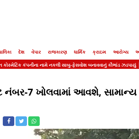
ાલિકા
દેશ
વેપાર
રાજકારણ
ધાર્મિક
ક્રાઇમ
આરોગ્ય
આ
ટ નંબર-7 ખોલવામાં આવશે, સામાન્ય