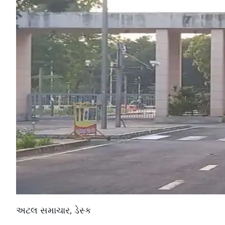
અટલ સમાચાર, ડેસ્ક