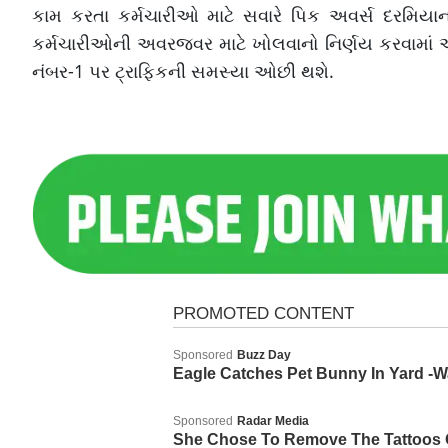
કામ કરતા કર્મચારીઓ માટે સવારે પિક અવર્સ દરમિય
કર્મચારીઓની અવરજવર માટે ખોલવાનો નિર્ણય કરવામાં આવ
નંબર-1 પર ટ્રાફિકની સમસ્યા ઓછી થશે.