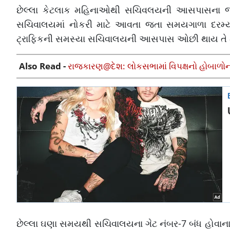
છેલ્લા કેટલાક મહિનાઓથી સચિવલયની આસપાસના જાહે
સચિવાલયમાં નોકરી માટે આવતા જતા સમયગાળા દરમ્યાન
ટ્રાફિકની સમસ્યા સચિવાલયની આસપાસ ઓછી થાય તે મા
Also Read -
રાજકારણ@દેશ: લોકસભામાં વિપક્ષનો હોબાળોના 
છેલ્લા ઘણા સમયથી સચિવાલયના ગેટ નંબર-7 બંધ હોવાના કા