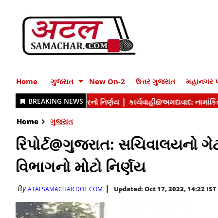
Home
ગુજરાત
New On-2
ઉત્તર ગુજરાત
મહાનગર પ
Home
ગુજરાત
રિપોર્ટ@ગુજરાત: સચિવાલયનો ગે
વિભાગનો મોટો નિર્ણય
By
Updated: Oct 17, 2023, 14:22 IST
ATALSAMACHAR DOT COM