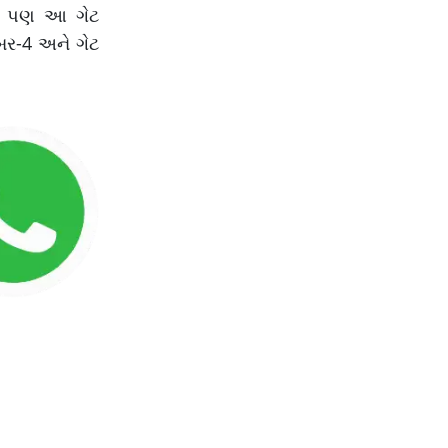
જે પણ આ ગેટ
બર-4 અને ગેટ