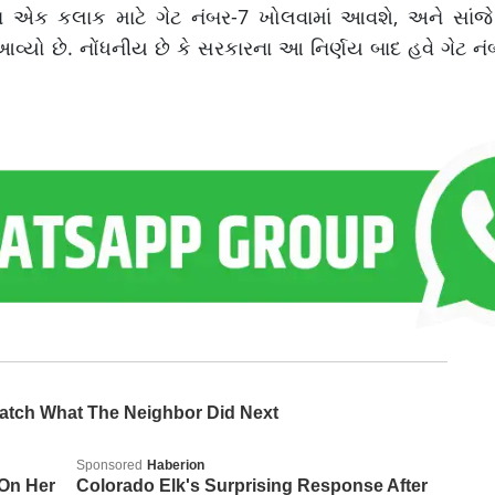
ાન એક કલાક માટે ગેટ નંબર-7 ખોલવામાં આવશે, અને સાં
્યો છે. નોંધનીય છે કે સરકારના આ નિર્ણય બાદ હવે ગેટ નં