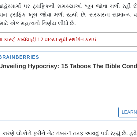
રમાર્ગો પર ટ્રાફિકની સમસ્યાઓ ખૂબ જોવા મળી રહી છે
 ટ્રાફિક ખૂબ જોવા મળી રહ્યો છે. સરકારના સામાન્ય વહ
ટે એક મહત્વનો નિર્ણય લીધો છે.
કારણે કાર્યવાહી 12 વાગ્યા સુધી સ્થગિત કરાઈ
રણે લોકોને ફરીને ગેટ નંબર-1 તરફ આવવું પડી રહ્યું છે. હ