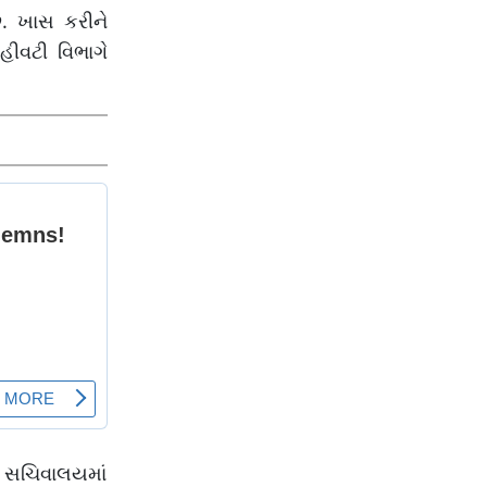
. ખાસ કરીને
ીવટી વિભાગે
વે સચિવાલયમાં