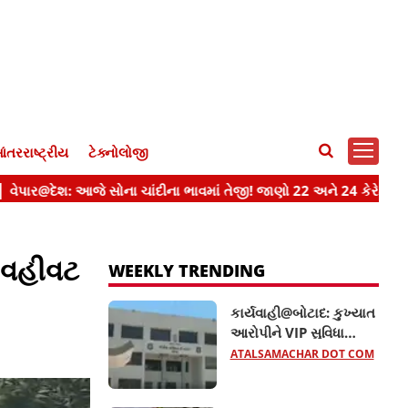
ંતરરાષ્ટ્રીય
ટેક્નોલોજી
 વહીવટ
WEEKLY TRENDING
કાર્યવાહી@બોટાદ: કુખ્યાત
આરોપીને VIP સુવિધા
આપતા બે કોન્સ્ટેબલ
ATALSAMACHAR DOT COM
સસ્પેન્ડ, જાણો વધુ