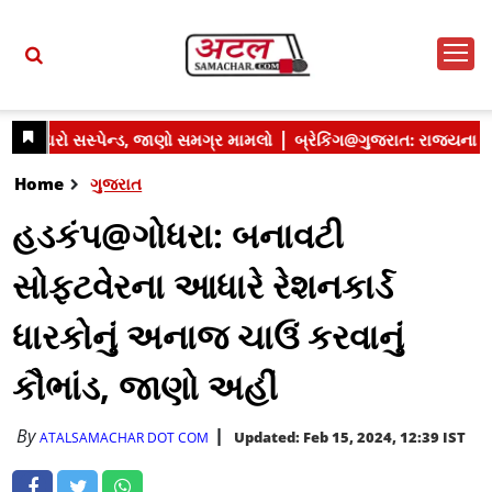
Home
ગુજરાત
હડકંપ@ગોધરા: બનાવટી
સોફ્ટવેરના આધારે રેશનકાર્ડ
ધારકોનું અનાજ ચાઉં કરવાનું
કૌભાંડ, જાણો અહીં
By
Updated: Feb 15, 2024, 12:39 IST
ATALSAMACHAR DOT COM