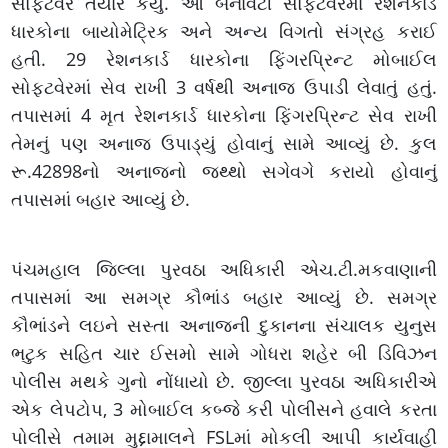
સોફ્ટવેર તૈયાર કર્યું. આ બનાવટી સોફ્ટવેરમાં રેશનકાર્ડ
ધારકોના બાયોમેટ્રિક અને અન્ય વિગતો સંગ્રહ કરાઈ
હતી. 29 રેશનકાર્ડ ધારકોના ફિંગરપ્રિન્ટ મોબાઈલ
સોફ્ટવેરમાં સેવ રાખી 3 વર્ષથી અનાજ ઉપાડી લેવાતું હતું.
તપાસમાં 4 મૃત રેશનકાર્ડ ધારકોના ફિંગરપ્રિન્ટ સેવ રાખી
તેમનું પણ અનાજ ઉપાડ્યું હોવાનું સામે આવ્યું છે. કુલ
રૂ.42898નો અનાજનો જથ્થો સગેવગે કરાયો હોવાનું
તપાસમાં બહાર આવ્યું છે.
પંચમહાલ જિલ્લા પુરવઠા અધિકારી એચ.ટી.મકવાણાની
તપાસમાં આ સમગ્ર કૌભાંડ બહાર આવ્યું છે. સમગ્ર
કૌભાંડને લઇને સસ્તા અનાજની દુકાનના સંચાલક યુનુસ
ભટુક સહિત ચાર ઈસમો સામે ગોધરા શહેર બી ડિવિઝન
પોલીસ મથકે ગુનો નોંધાયો છે. જીલ્લા પુરવઠા અધિકારીએ
એક લેપટોપ, 3 મોબાઈલ કબ્જે કરી પોલીસને હવાલે કરતા
પોલીસે તમામ મુદ્દામાલને FSLમાં મોકલી આપી કાર્યવાહી