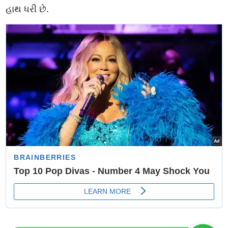
હાથ ધરી છે.