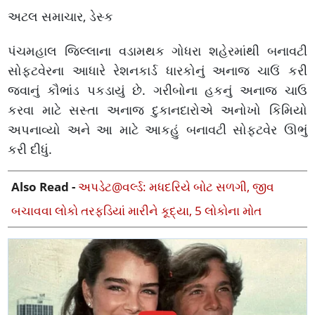
અટલ સમાચાર, ડેસ્ક
પંચમહાલ જિલ્લાના વડામથક ગોધરા શહેરમાંથી બનાવટી
સોફ્ટવેરના આધારે રેશનકાર્ડ ધારકોનું અનાજ ચાઉં કરી
જવાનું કૌભાંડ પકડાયું છે. ગરીબોના હકનું અનાજ ચાઉ
કરવા માટે સસ્તા અનાજ દુકાનદારોએ અનોખો કિમિયો
અપનાવ્યો અને આ માટે આકહું બનાવટી સોફ્ટવેર ઊભું
કરી દીધું.
Also Read -
અપડેટ@વર્લ્ડ: મધદરિયે બોટ સળગી, જીવ
બચાવવા લોકો તરફડિયાં મારીને કૂદ્યા, 5 લોકોના મોત