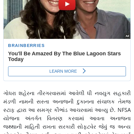
ગોધરા શહેરના તીરગરવાસમાં આવેલી ધી નવયુગ સહકારી
મંડળી નામની સસ્તા અનાજની દુકાનના સંચાલક તેમજ
સ્ટાફ દ્વારા આ સમગ્ર કૌભાંડ આચરવામાં આવ્યુ છે. NFSA
યોજના અંતર્ગત વિતરણ કરવામાં આવતા અનાજના
જથ્થાની માહિતી રાખતા સરકારી સોફ્ટવેર જેવું જ અન્ય