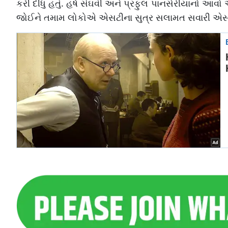
કરી દીધું હતું. હર્ષ સંઘવી અને પ્રફુલ પાનસેરીયાનો આ
જોઈને તમામ લોકોએ એસટીના સુત્ર સલામત સવારી એસટી અમા