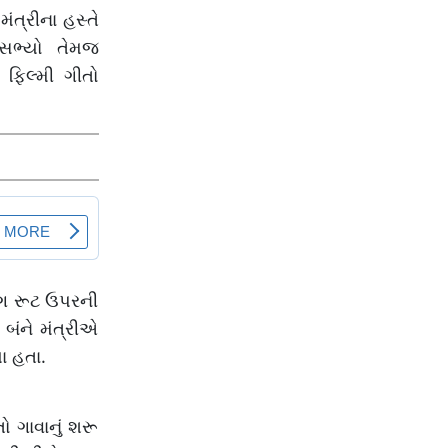
ંત્રીના હસ્તે
ાસભ્યો તેમજ
 ફિલ્મી ગીતો
લગ રૂટ ઉપરની
બંને મંત્રીએ
ા હતા.
 ગાવાનું શરૂ