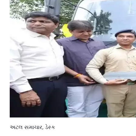
અટલ સમાચાર, ડેસ્ક