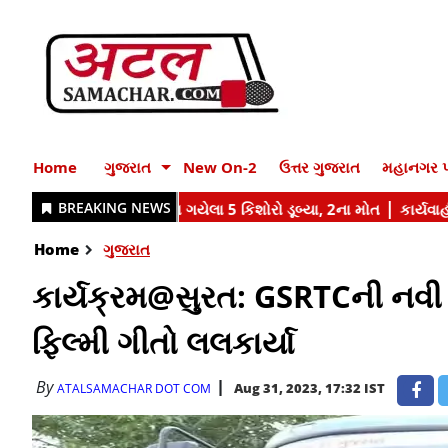
Home
ગુજરાત
New On-2
ઉત્તર ગુજરાત
મહાનગર પ
Home
ગુજરાત
કાર્યક્રમ@સુરત: GSRTCની નવી 
ફિલ્મી ગીતો લલકાર્યા
By
Aug 31, 2023, 17:32 IST
ATALSAMACHAR DOT COM