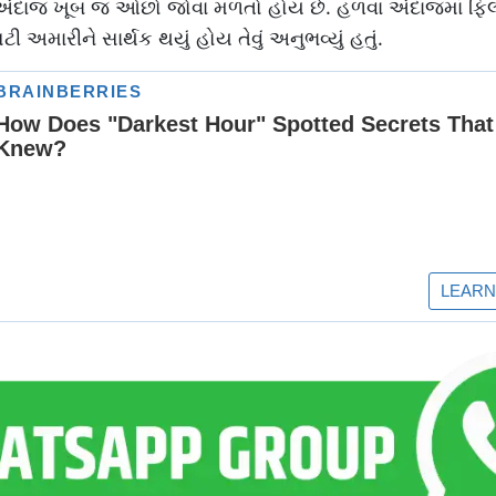
વો અંદાજ ખૂબ જ ઓછો જોવા મળતો હોય છે. હળવા અંદાજમાં ફિલ
રીને સાર્થક થયું હોય તેવું અનુભવ્યું હતું.