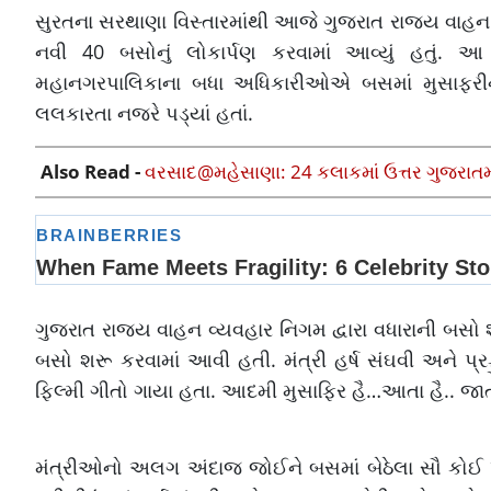
સુરતના સરથાણા વિસ્તારમાંથી આજે ગુજરાત રાજ્ય વાહન વ્
નવી 40 બસોનું લોકાર્પણ કરવામાં આવ્યું હતું. 
મહાનગરપાલિકાના બધા અધિકારીઓએ બસમાં મુસાફરીનો આ
લલકારતા નજરે પડ્યાં હતાં.
Also Read -
વરસાદ@મહેસાણા: 24 કલાકમાં ઉત્તર ગુજરાતમાં 
ગુજરાત રાજ્ય વાહન વ્યવહાર નિગમ દ્વારા વધારાની બસ
બસો શરૂ કરવામાં આવી હતી. મંત્રી હર્ષ સંઘવી અને પ્ર
ફિલ્મી ગીતો ગાયા હતા. આદમી મુસાફિર હૈ…આતા હૈ.. જ
મંત્રીઓનો અલગ અંદાજ જોઈને બસમાં બેઠેલા સૌ કોઈ ખ