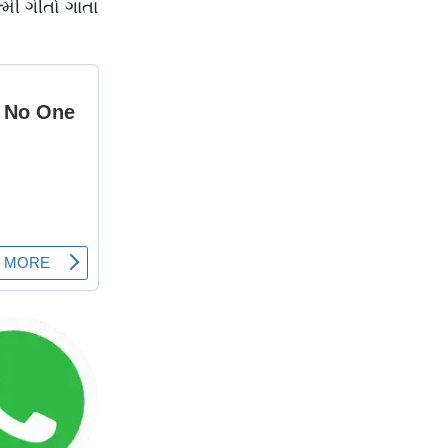
્મી ગીતો ગાતા