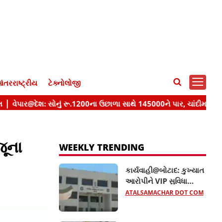
ંતરરાષ્ટ્રીય
ટેક્નોલોજી
જૂના
WEEKLY TRENDING
કાર્યવાહી@બોટાદ: કુખ્યાત
આરોપીને VIP સુવિધા
આપતા બે કોન્સ્ટેબલ
ATALSAMACHAR DOT COM
સસ્પેન્ડ, જાણો વધુ