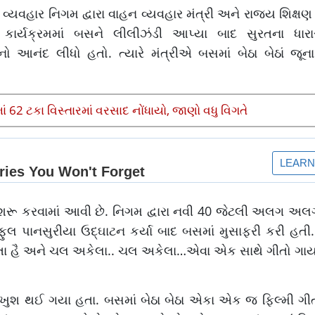
યવહાર નિગમ દ્વારા વાહન વ્યવહાર મંત્રી અને રાજ્ય શિક્ષણ મ
આ કાર્યક્રમમાં બસને લીલીઝંડી આપ્યા બાદ સુરતના ધાર
નંદ લીધો હતો. ત્યારે મંત્રીએ બસમાં બેઠા બેઠાં જૂના
62 ટકા વિસ્તારમાં વરસાદ નોંધાયો, જાણો વધુ વિગતે
ો શરૂ કરવામાં આવી છે. નિગમ દ્વારા નવી 40 જેટલી અલગ અ
ફુલ પાનસુરીયા ઉદ્ઘાટન કર્યા બાદ બસમાં મુસાફરી કરી હતી. 
ાતા હૈ અને ચલ અકેલા.. ચલ અકેલા…એવા એક સાથે ગીતો ગાય
ુશ થઈ ગયા હતા. બસમાં બેઠા બેઠા એકા એક જ ફિલ્મી ગીતો