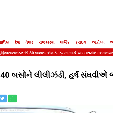
ાલિકા
દેશ
વેપાર
રાજકારણ
ધાર્મિક
ક્રાઇમ
આરોગ્ય
આ
40 બસોને લીલીઝંડી, હર્ષ સંઘવીએ 