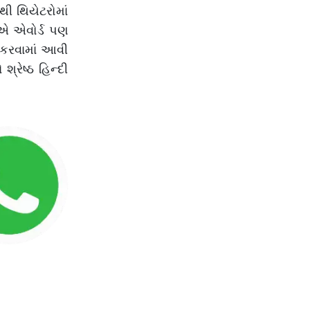
ી થિયેટરોમાં
ીએ એવોર્ડ પણ
 કરવામાં આવી
રેષ્ઠ હિન્દી