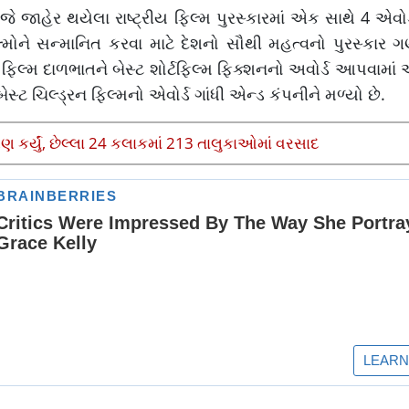
ે જાહેર થયેલા રાષ્ટ્રીય ફિલ્મ પુરસ્કારમાં એક સાથે 4 એવોર્
્મોને સન્માનિત કરવા માટે દેશનો સૌથી મહત્વનો પુરસ્કાર ગ
રે ફિલ્મ દાળભાતને બેસ્ટ શોર્ટફિલ્મ ફિક્શનનો અવોર્ડ આપવામાં આ
ેસ્ટ ચિલ્ડ્રન ફિલ્મનો એવોર્ડ ગાંધી એન્ડ કંપનીને મળ્યો છે.
કર્યું, છેલ્લા 24 કલાકમાં 213 તાલુકાઓમાં વરસાદ