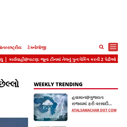
ંતરરાષ્ટ્રીય
ટેક્નોલોજી
ેલ્લો
WEEKLY TRENDING
હવામાન@ગુજરાત:
રાજ્યમાં ફરી વરસાદી
માહોલ જામશે, આ
ATALSAMACHAR DOT COM
જિલ્લાઓમાં ભારે વરસાદની
સંભાવના