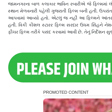
જામનગરના બાળ કલાકાર ભાવિન રબારીએ જે ફિલ્મમાં લીડ 
સ્થાન મેળવનારી પહેલી ગુજરાતી ફિલ્મ બની હતી. ઉપરા
આપવામાં આવ્યો હતો. એટલું જ નહીં આ ફિલ્મને આંતરરાષ
હતી. વિકી કૌશલ સ્ટારર ફિલ્મ સરદાર ઉધમ સિંહને નેશન
ફીચર ફિલ્મ તરીકે પસંદ કરવામાં આવી છે. તેનું નિર્દેશન સ