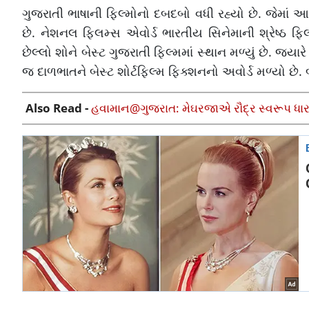
ગુજરાતી ભાષાની ફિલ્મોનો દબદબો વધી રહ્યો છે. જેમાં આજ
છે. નેશનલ ફિલમ્સ એવોર્ડ ભારતીય સિનેમાની શ્રેષ્ઠ ફિલ
છેલ્લો શોને બેસ્ટ ગુજરાતી ફિલ્મમાં સ્થાન મળ્યું છે. જ્યા
જ દાળભાતને બેસ્ટ શોર્ટફિલ્મ ફિક્શનનો અવોર્ડ મળ્યો છે. બ
Also Read -
હવામાન@ગુજરાત: મેઘરજાએ રૌદ્ર સ્વરૂપ ધારણ 