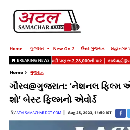
Home
ગુજરાત
New On-2
ઉત્તર ગુજરાત
મહાનગર પ
Home
ગુજરાત
ગૌરવ@ગુજરાત: ‘નેશનલ ફિલ્મ એવોર
શો’ બેસ્ટ ફિલ્મનો એવોર્ડ
By
Aug 25, 2023, 11:50 IST
ATALSAMACHAR DOT COM