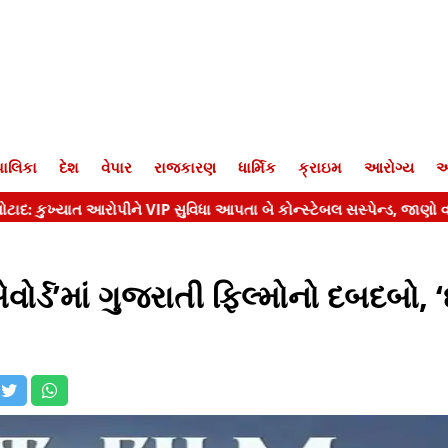
ાલિકા
દેશ
વેપાર
રાજકારણ
ધાર્મિક
ક્રાઇમ
આરોગ્ય
આ
્ડ’માં ગુજરાતી ફિલ્મોનો દબદબો, ‘છ