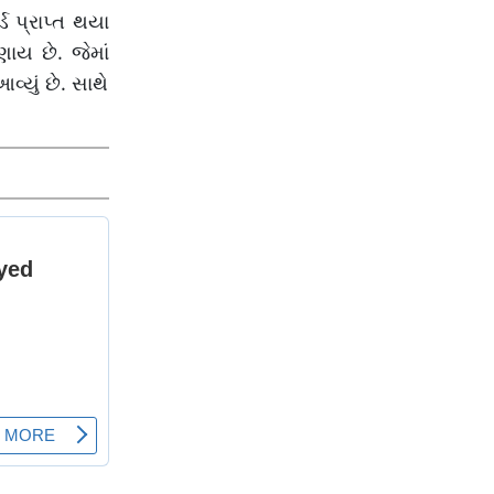
ડ પ્રાપ્ત થયા
ણાય છે. જેમાં
વ્યું છે. સાથે