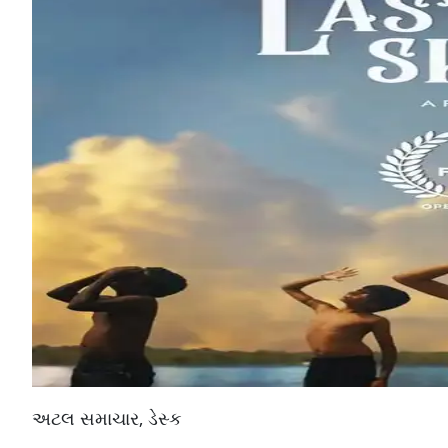
અટલ સમાચાર, ડેસ્ક