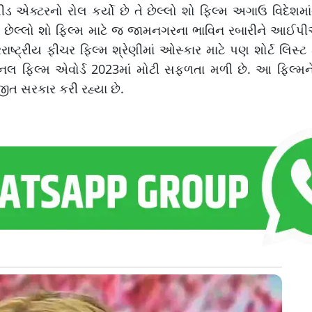
એક્ટરનો રોલ કર્યો છે તે છેલ્લો શો ફિલ્મ અગાઉ વિદેશમાંથ
ંત છેલ્લો શો ફિલ્મ માટે જ જામનગરના ભાવિન રબારીને આઈપ
્ટ્રીય ફીચર ફિલ્મ શ્રેણીમાં ઓસ્કાર માટે પણ શોર્ટ લિસ્ટ
લ ફિલ્મ એવોર્ડ 2023માં મોટી સફળતા મળી છે. આ ફિલ્મને શ્
ુજીત સરકાર કરી રહ્યા છે.