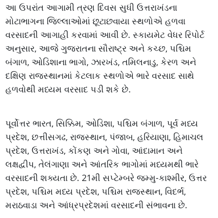
આ ઉપરાંત આગામી ત્રણ દિવસ સુધી ઉત્તરાખંડના
મોટાભાગના જિલ્લાઓમાં છૂટાછવાયા સ્થળોએ હળવા
વરસાદની આગાહી કરવામાં આવી છે. સ્કાયમેટ વેધર રિપોર્ટ
અનુસાર, આજે ગુજરાતના સૌરાષ્ટ્ર અને કચ્છ, પશ્ચિમ
બંગાળ, ઓડિશાના ભાગો, ઝારખંડ, તમિલનાડુ, કેરળ અને
દક્ષિણ રાજસ્થાનમાં કેટલાક સ્થળોએ ભારે વરસાદ સાથે
હળવોથી મધ્યમ વરસાદ પડી શકે છે.
પૂર્વોત્તર ભારત, સિક્કિમ, ઓડિશા, પશ્ચિમ બંગાળ, પૂર્વ મધ્ય
પ્રદેશ, છત્તીસગઢ, રાજસ્થાન, પંજાબ, હરિયાણા, હિમાચલ
પ્રદેશ, ઉત્તરાખંડ, કોંકણ અને ગોવા, આંદામાન અને
લક્ષદ્વીપ, તેલંગાણા અને આંતરિક ભાગોમાં મધ્યમથી ભારે
વરસાદની શક્યતા છે. 21મી સપ્ટેમ્બરે જમ્મુ-કાશ્મીર, ઉત્તર
પ્રદેશ, પશ્ચિમ મધ્ય પ્રદેશ, પશ્ચિમ રાજસ્થાન, વિદર્ભ,
મરાઠવાડા અને આંધ્રપ્રદેશમાં વરસાદની સંભાવના છે.