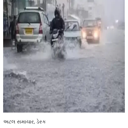
અટલ સમાચાર, ડેસ્ક