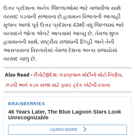
ઉત્તર પ્રદેશના અનેક જિલ્લાઓમાં ભારે ગાજવીજ સાથે
વરસાદ પડવાની સંભાવના છે.હવામાન વિભાગની આગાહી
મુજબ આજે પૂર્વ ઉત્તર પ્રદેશના 43થી વધુ જિલ્લામાં ભારે
વરસાદને જોતા એલર્ટ આપવામાં આવ્યુ છે. તેમજ શુષ્ક
હવામાનની સાથે, રાષ્ટ્રીય રાજધાની દિલ્હી અને તેની
આસપાસના વિસ્તારોમાં તેમજ દેશના અન્ય રાજ્યોમાં
વરસાદ ચાલુ છે.
Also Read -
રીપોર્ટ@દેશ: વડાપ્રધાન મોદીનો મોટો નિર્ણય,
ઝડપી અને કડક સજા માટે ફાસ્ટ ટ્રેક કોર્ટની રચના