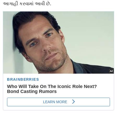
આગાહી કરવામાં આવી છે.