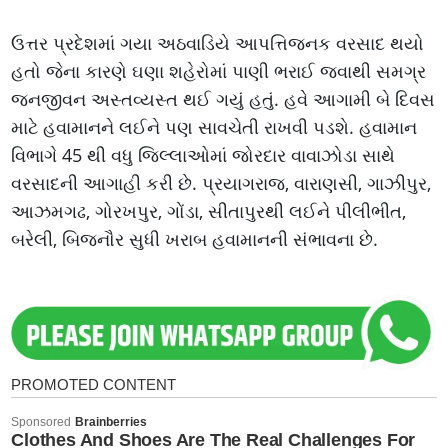
ઉત્તર પ્રદેશમાં ગયા અઠવાડિયે આપત્તિજનક વરસાદ થયો
હતો જેના કારણે ઘણા શહેરોમાં પાણી ભરાઈ જવાથી સમગ્ર
જનજીવન અસ્તવ્યસ્ત થઈ ગયું હતું. હવે આગામી બે દિવસ
માટે હવામાનને લઈને પણ સાવચેતી રાખવી પડશે. હવામાન
વિભાગે 45 થી વધુ જિલ્લાઓમાં જોરદાર વાવાઝોડા સાથે
વરસાદની આગાહી કરી છે. પ્રયાગરાજ, વારાણસી, ગાઝીપુર,
આઝમગઢ, ગોરખપુર, ગોંડા, સીતાપુરથી લઈને પીલીભીત,
બરેલી, બિજનૌર સુધી ખરાબ હવામાનની સંભાવના છે.