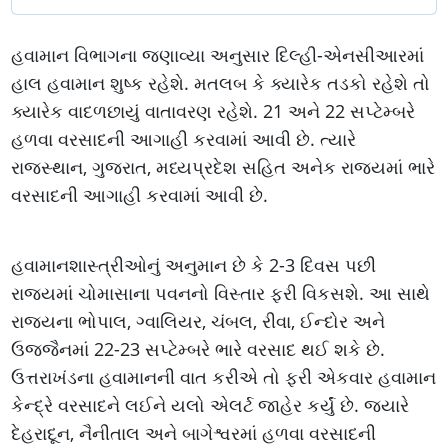
હવામાન વિભાગના જણાવ્યા અનુસાર દિલ્હી-એનસીઆરમાં
હાલ હવામાન શુષ્ક રહેશે. મતલબ કે ક્યારેક તડકો રહેશે તો
ક્યારેક વાદળછાયું વાતાવરણ રહેશે. 21 અને 22 સપ્ટેમ્બરે
હળવા વરસાદની આગાહી કરવામાં આવી છે. ત્યારે
રાજસ્થાન, ગુજરાત, મધ્યપ્રદેશ સહિત અનેક રાજ્યમાં ભારે
વરસાદની આગાહી કરવામાં આવી છે.
હવામાનશાસ્ત્રીઓનું અનુમાન છે કે 2-3 દિવસ પછી
રાજ્યમાં ચોમાસાના પવનનો વિસ્તાર ફરી વિકસશે. આ સાથે
રાજ્યના ભોપાલ, ગ્વાલિયર, ચંબલ, રીવા, ઈન્દોર અને
ઉજ્જૈનમાં 22-23 સપ્ટેમ્બરે ભારે વરસાદ થઈ શકે છે.
ઉત્તરાખંડના હવામાનની વાત કરીએ તો ફરી એકવાર હવામાન
કેન્દ્રે વરસાદને લઈને યલો એલર્ટ જાહેર કર્યું છે. જ્યારે
દેહરાદૂન, નૈનીતાલ અને બાગેશ્વરમાં હળવા વરસાદની