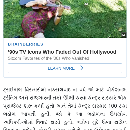
ટ્રાઈબલ વિસ્તારોમાં નક્સલવાદ ન વધે એ માટે વોકેશનલ
ટ્રેનિંગ અને રોજગારની તકો ઊભી કરવા કેન્દ્ર સરકારે એક
પ્રોજેક્ટ શરૂ કર્યો હતો અને તેમાં કેન્દ્ર સરકાર 100 ટકા
ભંડોળ આપતી હતી. જો કે આ ભંડોળના ઉપયોગ
અધિકરીઓમાં વિવાદ થયો હતો. ભંડોળ મુદ્દે ઉભા થયેલ