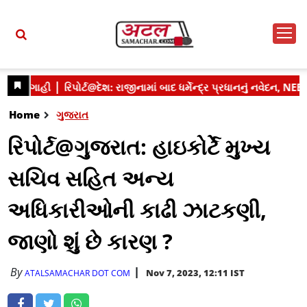
Home
ગુજરાત
રિપોર્ટ@ગુજરાત: હાઇકોર્ટે મુખ્ય
સચિવ સહિત અન્ય
અધિકારીઓની કાઢી ઝાટકણી,
જાણો શું છે કારણ ?
By
Nov 7, 2023, 12:11 IST
ATALSAMACHAR DOT COM