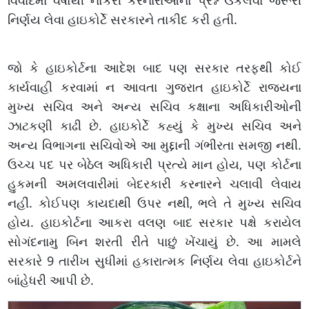
વિવાદમાં વર્ષોથી નોકરી કરનારાઓનો પ્રશ્ન ઉકેલવા જરૂરી
નિર્ણય લેવા હાઇકોર્ટે સરકારને તાકીદ કરી હતી.
જો કે હાઇકોર્ટના આદેશ બાદ પણ સરકાર તરફથી કોઈ
કાર્યવાહી કરવામાં ન આવતા ગુજરાત હાઇકોર્ટે રાજ્યના
મુખ્ય સચિવ અને અન્ય સચિવ કક્ષાના અધિકારીઓની
ઝાટકણી કાઢી છે. હાઇકોર્ટે કહ્યું કે મુખ્ય સચિવ અને
અન્ય વિભાગના સચિવોએ આ મુદ્દાની ગંભીરતા સમજી નથી.
ઉચ્ચ પદ પર બેઠેલ અધિકારી પ્રત્યે માન હોય, પણ કોર્ટના
હુકમની અમલવારીમાં બેદરકારી કરનારને ચલાવી લેવાય
નહીં. કોઈપણ કાયદાથી ઉપર નથી, ભલે તે મુખ્ય સચિવ
હોય. હાઇકોર્ટના આકરા વલણ બાદ સરકાર પક્ષે કરાયેલ
સોગંદનામુ બિન શરતી રીતે પાછું ખેંચાયું છે. આ મામલે
સરકારે 9 તારીખ સુધીમાં હકારાત્મક નિર્ણય લેવા હાઇકોર્ટને
બાંહેધરી આપી છે.