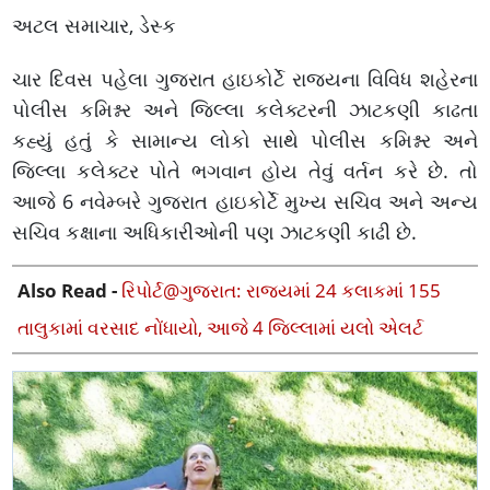
અટલ સમાચાર, ડેસ્ક
ચાર દિવસ પહેલા ગુજરાત હાઇકોર્ટે રાજ્યના વિવિધ શહેરના
પોલીસ કમિશ્નર અને જિલ્લા કલેક્ટરની ઝાટકણી કાઢતા
કહ્યું હતું કે સામાન્ય લોકો સાથે પોલીસ કમિશ્નર અને
જિલ્લા કલેક્ટર પોતે ભગવાન હોય તેવું વર્તન કરે છે. તો
આજે 6 નવેમ્બરે ગુજરાત હાઇકોર્ટે મુખ્ય સચિવ અને અન્ય
સચિવ કક્ષાના અધિકારીઓની પણ ઝાટકણી કાઢી છે.
Also Read -
રિપોર્ટ@ગુજરાત: રાજ્યમાં 24 કલાકમાં 155
તાલુકામાં વરસાદ નોંધાયો, આજે 4 જિલ્લામાં યલો એલર્ટ