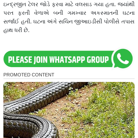
ઇન્દ્રજીત ટેલર જોડે ફરવા માટે વલસાડ ગયા હતા. જ્યાંથી
પરત ફરતી વેળાએ બની ગમખ્વાર અકસ્માતની ઘટના
સર્જાઈ હતી. ઘટના અંગે સચિન જીઆઇડીસી પોલીસે તપાસ
હાથ ધરી છે.