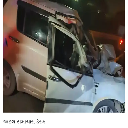
અટલ સમાચાર, ડેસ્ક