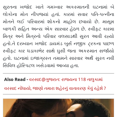
સુરતના ખજોદ ખાતે ગમખ્વાર અકસ્માતની ઘટનામાં બે
લોકોના મોત નીપજ્યાં હતાં. કારમાં સવાર પતિ-પત્નીના
મોતને લઈ પરિવારમાં શોકનો માહોલ છવાયો છે. માસૂમ
બાળકી સહિત અન્ય એક સારવાર હેઠળ છે. સ્વીફ્ટ કારમા
મિત્ર અને મિત્રનો પરિવાર વલસાડથી સુરત આવી રહ્યો
હતો.તે દરમ્યાન ખજોદ ડાયમંડ બુર્સ નજીક ટ્રકના પાછળ
સ્વીફ્ટ કાર ધડાકાભેર સાથે ઘુસી જતા અકસ્માત સર્જાયો
હતો. ઘટનામાં ઇજાગ્રસ્ત તમામને સારવાર અર્થે સુરત નવી
સિવિલ હોસ્પિટલ ખસેડવામાં આવ્યા હતા.
Also Read -
વરસાદ@ગુજરાત: રાજ્યના 118 તાલુકામાં
વરસાદ નોંધાયો, જાણો તમારા શહેરનું વાતાવરણ કેવું રહેશે ?