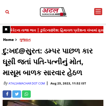
Home
ગુજરાત
દુ:ખદ@સુરત: ડમ્પર પાછળ કાર
ઘૂસી જતાં પતિ-પત્નીનું મોત,
માસૂમ બાળક સારવાર હેઠળ
By
Aug 25, 2023, 11:52 IST
ATALSAMACHAR DOT COM