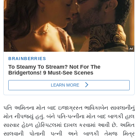
પતિ અમિતના મોત બાદ ઇજાગ્રસ્ત ભાવિકાબેન સાવલાનીનું
મોત નીપજ્યું હતું. બંને પતિ-પત્નીના મોત બાદ બાળકી હાલ
સારવાર હેઠળ હોસ્પિટલમાં દાખલ કરવામાં આવી છે. અમિત
સાલવાની પોતાની પત્ની અને બાળકી તેમજ મિત્ર