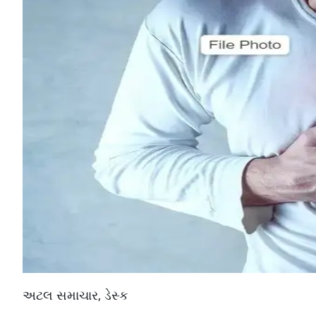
અટલ સમાચાર, ડેસ્ક