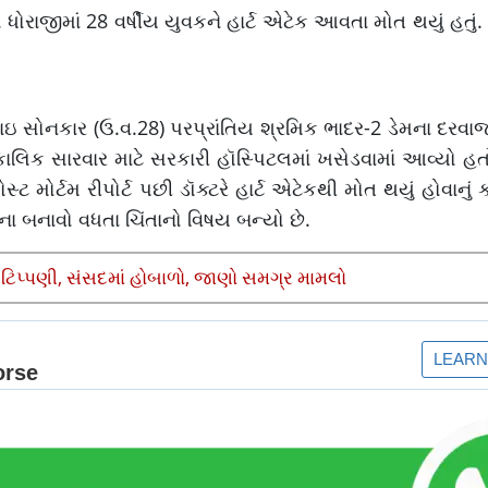
. ધોરાજીમાં 28 વર્ષીય યુવકને હાર્ટ એટેક આવતા મોત થયું હતું.
ાઇ સોનકાર (ઉ.વ.28) પરપ્રાંતિય શ્રમિક ભાદર-2 ડેમના દરવા
ાલિક સારવાર માટે સરકારી હૉસ્પિટલમાં ખસેડવામાં આવ્યો હ
 મોર્ટમ રીપોર્ટ પછી ડૉક્ટરે હાર્ટ એટેકથી મોત થયું હોવાનું 
કના બનાવો વધતા ચિંતાનો વિષય બન્યો છે.
 ટિપ્પણી, સંસદમાં હોબાળો, જાણો સમગ્ર મામલો