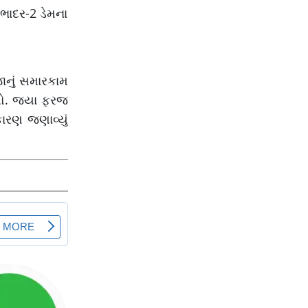
 ભાદર-2 ડેમના
જાનું સમારકામ
તો. જ્યા ફરજ
કારણ જણાવ્યું