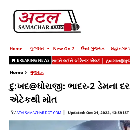
Home
ગુજરાત
New On-2
ઉત્તર ગુજરાત
મહાનગર પ
Home
ગુજરાત
દુ:ખદ@ધોરાજી: ભાદર-2 ડેમના દરવ
એટેકથી મોત
By
Updated: Oct 21, 2023, 13:59 IST
ATALSAMACHAR DOT COM