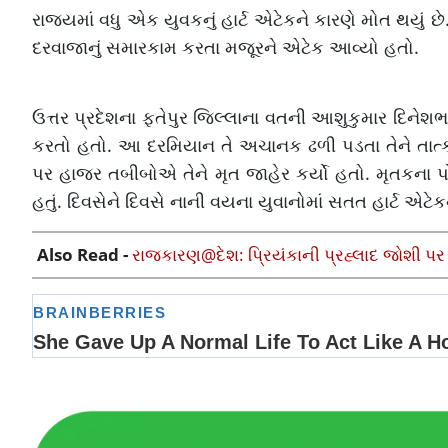
રાજ્યમાં વધુ એક યુવકનું હાર્ટ એટેકને કારણે મોત થયું છે
દરવાજાનું સમારકામ કરતા મજૂરને એટેક આવ્યો હતો.
ઉત્તર પ્રદેશના ફતેપુર જિલ્લાના વતની આશુકુમાર દિનેશભ
કરતો હતો. આ દરમિયાન તે અચાનક ઢળી પડતા તેને તાત્ક
પર હાજર તબીબોએ તેને મૃત જાહેર કર્યો હતો. મૃતકના પોસ્ટ
હતું. દિવસેને દિવસે નાની વયના યુવાનોમાં સતત હાર્ટ એટે
Also Read -
રાજકારણ@દેશ: પ્રિયંકાની પ્રહ્લાદ જોશી પર