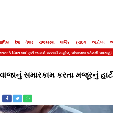
ાલિકા
દેશ
વેપાર
રાજકારણ
ધાર્મિક
ક્રાઇમ
આરોગ્ય
આ
ાજાનું સમારકામ કરતા મજૂરનું હાર્ટ