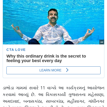
ડાભોડા ગામમાં સવારે 11 વાગ્યે આ કાર્યક્રમનું આયોજન
કરવામાં આવ્યું છે. આ વિકાસકાર્યો ગુજરાતના મહેસાણા,
અમદાવાદ, બનાસકાંઠા, સાબરકાંઠા, મહીસાગર, ગાંધીનગર