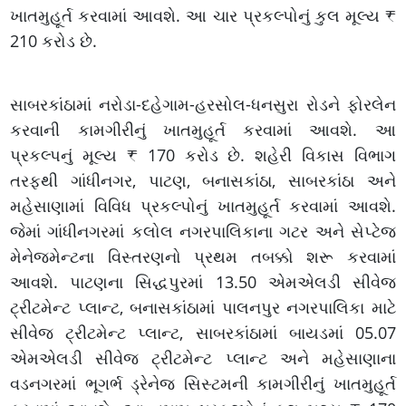
ખાતમુહૂર્ત કરવામાં આવશે. આ ચાર પ્રકલ્પોનું કુલ મૂલ્ય ₹
210 કરોડ છે.
સાબરકાંઠામાં નરોડા-દહેગામ-હરસોલ-ધનસુરા રોડને ફોરલેન
કરવાની કામગીરીનું ખાતમુહૂર્ત કરવામાં આવશે. આ
પ્રકલ્પનું મૂલ્ય ₹ 170 કરોડ છે. શહેરી વિકાસ વિભાગ
તરફથી ગાંધીનગર, પાટણ, બનાસકાંઠા, સાબરકાંઠા અને
મહેસાણામાં વિવિધ પ્રકલ્પોનું ખાતમુહૂર્ત કરવામાં આવશે.
જેમાં ગાંધીનગરમાં કલોલ નગરપાલિકાના ગટર અને સેપ્ટેજ
મેનેજમેન્ટના વિસ્તરણનો પ્રથમ તબક્કો શરૂ કરવામાં
આવશે. પાટણના સિદ્ધપુરમાં 13.50 એમએલડી સીવેજ
ટ્રીટમેન્ટ પ્લાન્ટ, બનાસકાંઠામાં પાલનપુર નગરપાલિકા માટે
સીવેજ ટ્રીટમેન્ટ પ્લાન્ટ, સાબરકાંઠામાં બાયડમાં 05.07
એમએલડી સીવેજ ટ્રીટમેન્ટ પ્લાન્ટ અને મહેસાણાના
વડનગરમાં ભૂગર્ભ ડ્રેનેજ સિસ્ટમની કામગીરીનું ખાતમુહૂર્ત