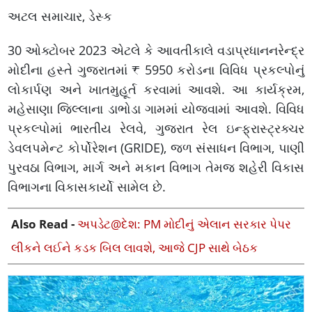
અટલ સમાચાર, ડેસ્ક
30 ઓક્ટોબર 2023 એટલે કે આવતીકાલે વડાપ્રધાનનરેન્દ્ર
મોદીના હસ્તે ગુજરાતમાં ₹ 5950 કરોડના વિવિધ પ્રકલ્પોનું
લોકાર્પણ અને ખાતમુહૂર્ત કરવામાં આવશે. આ કાર્યક્રમ,
મહેસાણા જિલ્લાના ડાભોડા ગામમાં યોજવામાં આવશે. વિવિધ
પ્રકલ્પોમાં ભારતીય રેલવે, ગુજરાત રેલ ઇન્ફ્રાસ્ટ્રક્ચર
ડેવલપમેન્ટ કોર્પોરેશન (GRIDE), જળ સંસાધન વિભાગ, પાણી
પુરવઠા વિભાગ, માર્ગ અને મકાન વિભાગ તેમજ શહેરી વિકાસ
વિભાગના વિકાસકાર્યો સામેલ છે.
Also Read -
અપડેટ@દેશ: PM મોદીનું એલાન સરકાર પેપર
લીકને લઈને કડક બિલ લાવશે, આજે CJP સાથે બેઠક