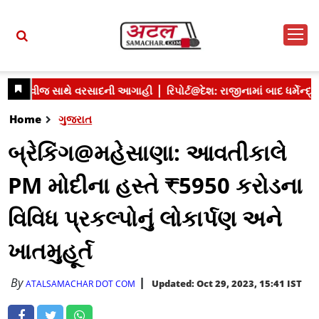
Home
ગુજરાત
બ્રેકિંગ@મહેસાણા: આવતીકાલે
PM મોદીના હસ્તે ₹5950 કરોડના
વિવિધ પ્રકલ્પોનું લોકાર્પણ અને
ખાતમુહૂર્ત
By
Updated: Oct 29, 2023, 15:41 IST
ATALSAMACHAR DOT COM