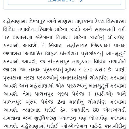
મહેસાણામાં વિજાપુર અને માણસા તાલુકાના ડેલ્ટા વિસ્તારમાં
વિવિધ તળાવોના રિચાર્જ માટેના કાર્યો અને સાબરમતી નદી
પર વાલાસણા બેરેજના નિર્માણ માટેના કાર્યોનું લોકાર્પણ
કરવામાં આવશે. તે સિવાય મહીસાગર જિલ્લામાં પાનમ
જળાશય આધારિત લિફ્ટ ઇરિગેશન પ્રોજેક્ટનું ખાતમુહૂર્ત
કરવામાં આવશે, જે સંતરામપુર તાલુકાના વિવિધ તળાવોને
જોડશે. આ તમામ પ્રકલ્પનું મૂલ્ય ₹ 270 કરોડ છે. પાણી
પુરવઠાના ત્રણ પ્રકલ્પોનું બનાસકાંઠામાં લોકાર્પણ કરવામાં
આવશે અને મહેસાણામાં એક પ્રકલ્પનું ખાતમુહૂર્ત કરવામાં
આવશે. તેમાં પાલનપુર ગ્રુપ પેકેજ 1 (પાર્ટ-એ) અને
પાલનપુર ગ્રુપ પેકેજ 2ના કાર્યોનું લોકાર્પણ કરવામાં
આવશે. ત્યારબાદ ધરોઈ ડેમ આધારિત 80 એમએલડી
ક્ષમતાના જળ શુદ્ધિકરણ પ્લાન્ટનું પણ લોકાર્પણ કરવામાં
આવશે. મહેસાણામાં ધરોઈ ઓગ્મેન્ટેશન પાર્ટ-2 કામગીરીનું