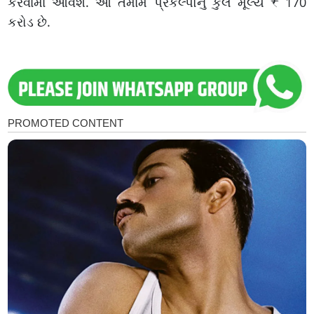
કરવામાં આવશે. આ તમામ પ્રકલ્પોનું કુલ મૂલ્ય ₹ 170
કરોડ છે.