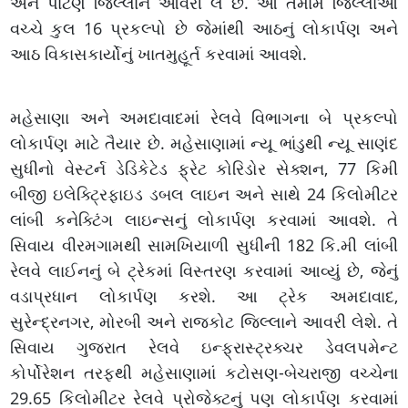
અને પાટણ જિલ્લાને આવરી લે છે. આ તમામ જિલ્લાઓ
વચ્ચે કુલ 16 પ્રકલ્પો છે જેમાંથી આઠનું લોકાર્પણ અને
આઠ વિકાસકાર્યોનું ખાતમુહૂર્ત કરવામાં આવશે.
મહેસાણા અને અમદાવાદમાં રેલવે વિભાગના બે પ્રકલ્પો
લોકાર્પણ માટે તૈયાર છે. મહેસાણામાં ન્યૂ ભાંડુથી ન્યૂ સાણંદ
સુધીનો વેસ્ટર્ન ડેડિકેટેડ ફ્રેટ કોરિડોર સેક્શન, 77 કિમી
બીજી ઇલેક્ટ્રિફાઇડ ડબલ લાઇન અને સાથે 24 કિલોમીટર
લાંબી કનેક્ટિંગ લાઇન્સનું લોકાર્પણ કરવામાં આવશે. તે
સિવાય વીરમગામથી સામખિયાળી સુધીની 182 કિ.મી લાંબી
રેલવે લાઈનનું બે ટ્રેકમાં વિસ્તરણ કરવામાં આવ્યું છે, જેનું
વડાપ્રધાન લોકાર્પણ કરશે. આ ટ્રેક અમદાવાદ,
સુરેન્દ્રનગર, મોરબી અને રાજકોટ જિલ્લાને આવરી લેશે. તે
સિવાય ગુજરાત રેલવે ઇન્ફ્રાસ્ટ્રક્ચર ડેવલપમેન્ટ
કોર્પોરેશન તરફથી મહેસાણામાં કટોસણ-બેચરાજી વચ્ચેના
29.65 કિલોમીટર રેલવે પ્રોજેક્ટનું પણ લોકાર્પણ કરવામાં