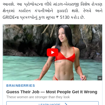
આવશે. આ પ્રોજેક્ટના લીધે માંડલ-બેચરાજી વિશેષ રોકાણ
ક્ષેત્રમાં કાર્યરત કંપનીઓને ફાયદો થશે. રેલવે અને
GRIDEના પ્રકલ્પોનું કુલ મૂલ્ય ₹ 5130 કરોડ છે.